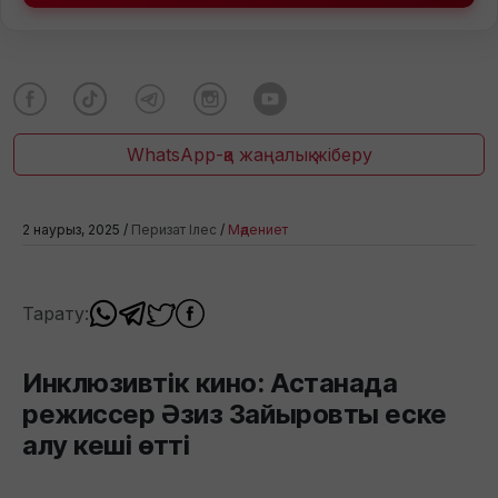
WhatsApp-қа жаңалық жіберу
2 наурыз, 2025 /
Перизат Ілес
/
Мәдениет
Тарату:
Инклюзивтік кино: Астанада
режиссер Әзиз Зайыровты еске
алу кеші өтті