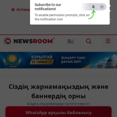
×
Subscribe to our
notifications!
Астана:
32°C
Алматы:
35°C
Шымкент:
36°C
To enable permission prompts, click on
the notification icon
ESC
☰
RU
Сіздің жарнамаңыздың және
баннердің орны
Біздің оқырмандар күніге көрсін
WhatsApp арқылы байланысу