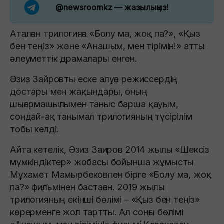
@newsroomkz
— жазылыңыз!
Аталған трилогияға «Болу ма, жоқ па?», «Қыз
бен теңіз» және «Анашым, мен тірімін!» атты
әлеуметтік драмалары енген.
Әзиз Зайровты еске алуға режиссердің
достары мен жақындары, оның
шығармашылымен таныс барша қауым,
сондай-ақ танымал трилогияның түсірілім
тобы келді.
Айта кетелік, Әзиз Заиров 2014 жылы «Шексіз
мүмкіндіктер» жобасы бойынша жұмысты
Мұхамет Мамырбековпен бірге «Болу ма, жоқ
па?» фильмінен бастаған. 2019 жылы
трилогияның екінші бөлімі – «Қыз бен теңіз»
көрерменге жол тартты. Ал соңғы бөлімі