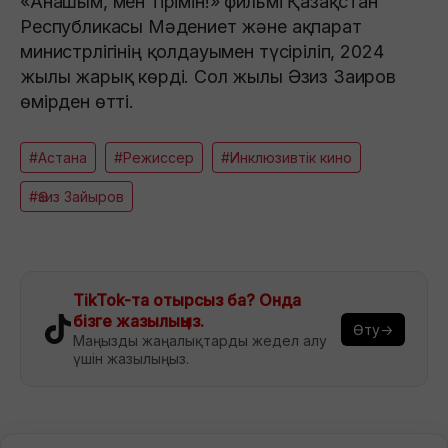
«Анашым, мен тірімін!» фильмі Қазақстан
Республикасы Мәдениет және ақпарат
министрлігінің қолдауымен түсіріліп, 2024
жылы жарық көрді. Сол жылы Әзиз Заиров
өмірден өтті.
#Астана
#Режиссер
#Инклюзивтік кино
#Әзиз Зайыров
TikTok-та отырсыз ба? Онда
бізге жазылыңыз.
Өту→
Маңызды жаңалықтарды жедел алу
үшін жазылыңыз.