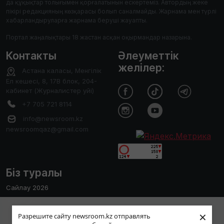
да құқықтар толығымен қорғалатынын ескертеміз. Автордың жеке
пікірі редакцияның көзқарасы болып саналмайды. Жарнама мен түрлі
хабарландыруларға жарнама беруші жауапты.
Портал жаңалықтары 18 жастан асқан оқырмандар назарына.
Контакты
Әлеуметтік
желілер:
Астана каласы, Менгілік
Ел кешесі, 8, 17В блок, 204-
кабинет (Журналистер уйі)
+7 705 721 8114
info@newsroom.kz
newsroomqaz@gmail.com
Біз туралы
Сайлау 2026
Редакция
Пайдаланушы тәжірибесін жақсарту
×
Сайтты қолдану ережесі
Разрешите сайту newsroom.kz отправлять
мақсатында біз cookies файлдарын