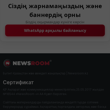
Сіздің жарнамаңыздың және
баннердің орны
Біздің оқырмандар күніге көрсін
WhatsApp арқылы байланысу
Бүгінгі Қазақстан және әлемдегі жаңалықтар | Newsroom.kz
Сертификат
ҚР Ақпарат және коммуникациялар министрлігінің 25.05.2017 жылдан
№16544 «NewsRoom +» АА Куәлігі берілген.
Сайттағы материалдарды пайдаланғанда міндетті түрде сілтеме
берулеріңізді сұраймыз. Ақпараттық порталдағы авторлық және басқа