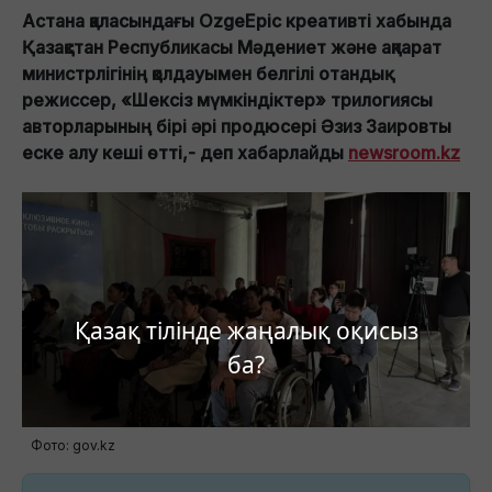
Астана қаласындағы OzgeEpic креативті хабында
Қазақстан Республикасы Мәдениет және ақпарат
министрлігінің қолдауымен белгілі отандық
режиссер, «Шексіз мүмкіндіктер» трилогиясы
авторларының бірі әрі продюсері Әзиз Заировты
еске алу кеші өтті,- деп хабарлайды
newsroom.kz
Қазақ тілінде жаңалық оқисыз
ба?
Фото: gov.kz