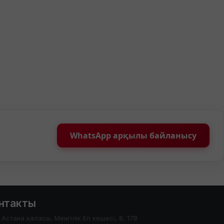
WhatsApp арқылы байланысу
нтакты
Астана каласы, Менгілік Ел кешесі, 8, 17В