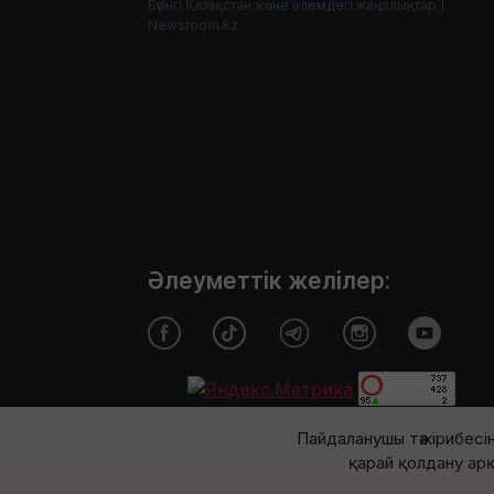
Бүгінгі Қазақстан және әлемдегі жаңалықтар |
Newsroom.kz
Әлеуметтік желілер:
Пайдаланушы тәжірибесін
қарай қолдану арқ