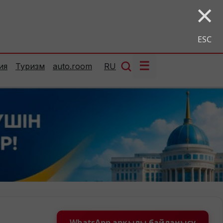
×
ESC
☰
ия
Туризм
auto.room
RU
WhatsApp арқылы байланысу