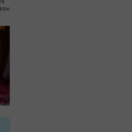
ға
арды