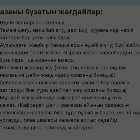
азаны бұзатын жағдайлар:
Әдейі бір нәрсені жеп-ішу;
Темекі шегу, насыбай ату, дәрі ішу, құрамында нәрлі
заттары бар укол қабылдау;
Аузындағы жаңбыр тамшыларын әдейі жұту; Бұл жайл
мына хадисте айтылған: «Ораза кірген нәрселерден ға
бұзылады, шыққаннан емес».
Әйелімен жақындасу (яғни, таң намазынан ақшам
намазына дейін жақындасу оразаны бұзады);
Cебепсіз қорек немесе қоректік қасиеті бар барлық
заттарды біле тұра әдейілеп жеу оразаны бұзады;
Мұндай жағдайларда каффарат оразасын ұстау
қажет. (Каффарат деп – рамазан айының оразасын
себепсізден-себепсіз біле тұра бұзып жіберсе, екі ай ор
ұстауды, оған шамасы келмесе алпыс кедейді
тамақтандырып, тойғызуды айтады).