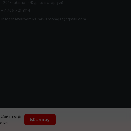
, 204-кабинет (Журналистер уйі)
+7 705 721 8114
info@newsroom.kz newsroomqaz@gmail.com
Сайтты әрі
Қабылдау
йсыз