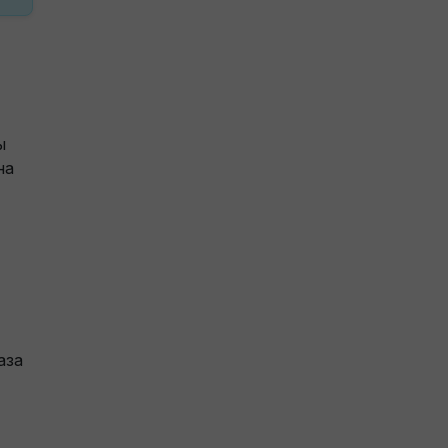
ы
на
аза