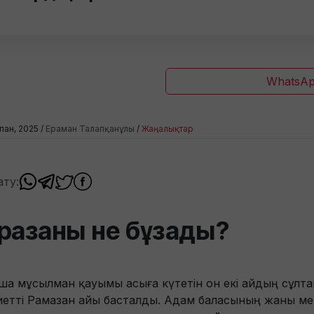
WhatsAp
пан, 2025 /
Ераман Талапқанұлы
/
Жаңалықтар
ату:
разаны не бұзады?
ша мұсылман қауымы асыға күтетін он екі айдың сұлт
иетті Рамазан айы басталды. Адам баласының жаны ме