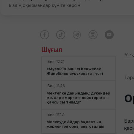
Біздің оқырмандар күніге көрсін
Шұғыл
28 ақ
Бүгін, 12:21
«МузАРТ» әншісі Кенжебек
Жанәбілов ауруханаға түсті
Тар
Бүгін, 11:46
Мектепке дайындық: дүкендер
О
ме, әлде маркетплейстер ме —
қайсысы тиімді?
Бүгін, 11:17
Бар
Мәскеуде Айдар Ақаевтың
жерленген орны анықталды
қас