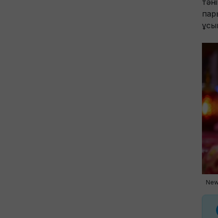
тән
пар
ұсы
New