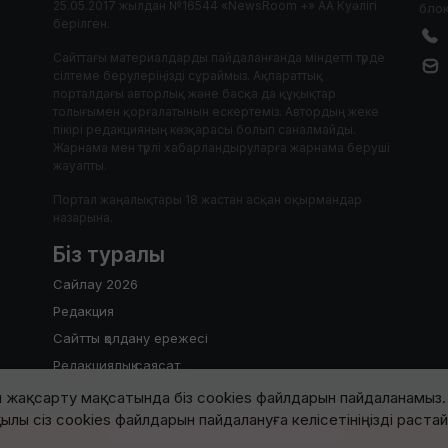
25.05.2017 жылдан №16544 «NewsRoom +» АА Куәлігі
блок
берілген.
Сайттағы материалдарды пайдаланғанда міндетті түрде
сілтеме берулеріңізді сұраймыз. Ақпараттық
порталдағы авторлық және басқа да құқықтар
толығымен қорғалатынын ескертеміз. Автордың жеке
пікірі редакцияның көзқарасы болып саналмайды.
Жарнама мен түрлі хабарландыруларға жарнама беруші
жауапты.
Портал жаңалықтары 18 жастан асқан оқырмандар
назарына.
Біз туралы
Сайлау 2026
Редакция
Сайтты қолдану ережесі
Редакциялық саясат
 жақсарту мақсатында біз cookies файлдарын пайдаланамыз. 
ылы сіз cookies файлдарын пайдалануға келісетініңізді раста
2017-2026 © Барлық құқық қорғалған