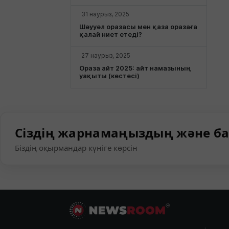
31 наурыз, 2025
Шәууәл оразасы мен қаза оразаға
қалай ниет етеді?
27 наурыз, 2025
Ораза айт 2025: айт намазының
уақыты (кестесі)
Сіздің жарнамаңыздың және ба
Біздің оқырмандар күніге көрсін