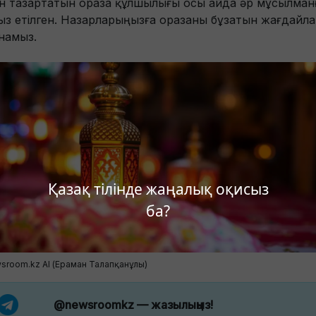
ін тазартатын ораза құлшылығы осы айда әр мұсылман
ыз етілген. Назарларыңызға оразаны бұзатын жағдайл
намыз.
Қазақ тілінде жаңалық оқисыз
ба?
sroom.kz AI (Ераман Талапқанұлы)
@newsroomkz
— жазылыңыз!