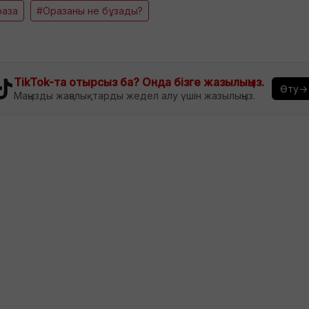
раза
#Оразаны не бұзады?
TikTok-та отырсыз ба? Онда бізге жазылыңыз.
Өту→
Маңызды жаңалықтарды жедел алу үшін жазылыңыз.