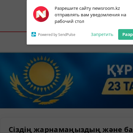
Subscribe to our
Разрешите сайту newsroom.kz
notifications!
отправлять вам уведомления на
To enable permission prompts, click on
Астана:
26°C
Алматы:
32°C
Шымк
рабочий стол
the notification icon
Запретить
Раз
Powered by SendPulse
Елорда
Сіздің жарнамаңыздың және ба