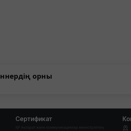
ннердің орны
Сертификат
Ко
ҚР Ақпарат және коммуникациялар министрлігінің