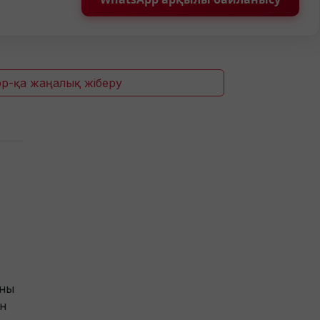
p-қа жаңалық жіберу
аны
н