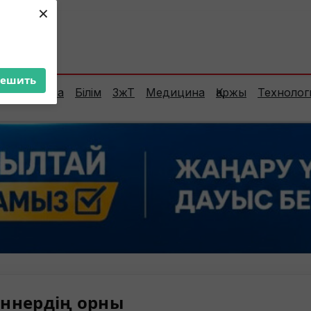
×
ент:
37°C
решить
Сараптама
Білім
ЗжТ
Медицина
Қаржы
Технолог
ннердің орны