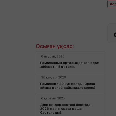
#о
Осыған ұқсас:
6 наурыз, 2026
Рамазанның ортасында көп адам
жіберетін 5 қателік
30 қаңтар, 2026
Рамазанға 20 күн қалды. Ораза
айына қалай дайындалу керек?
6 қараша, 2025
Діни күндер кестесі бекітілді:
2026 жылы ораза қашан
басталады?