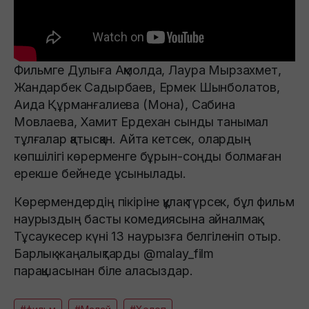
Фильмге Дулыға Ақмолда, Лаура Мырзахмет,
Жандарбек Садырбаев, Ермек Шынболатов,
Аида Құрманғалиева (Мона), Сабина
Мовлаева, Хамит Ердехан сынды танымал
тұлғалар қатысқан. Айта кетсек, олардың
көпшілігі көрерменге бұрын-соңды болмаған
ерекше бейнеде ұсынылады.
Көрермендердің пікіріне құлақ түрсек, бұл фильм
наурыздың басты комедиясына айналмақ.
Тұсаукесер күні 13 наурызға белгіленіп отыр.
Барлық жаңалықтарды @malay_film
парақшасынан біле аласыздар.