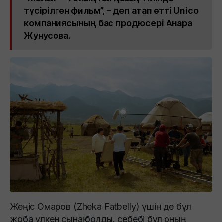
түсірілген фильм”, – деп атап өтті Unico
компаниясының бас продюсері Анара
Жунусова.
Жеңіс Омаров (Zheka Fatbelly) үшін де бұл
жоба үлкен сынақ болды, себебі бұл оның