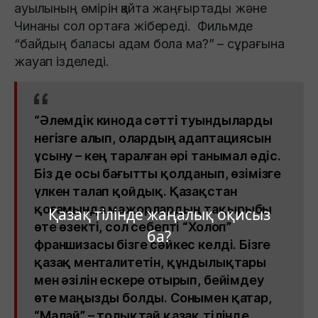
ауылының өмірін қайта жаңғыртады және
Чинаны сол ортаға жібереді. Фильмде
“байдың баласы адам бола ма?” – сұрағына
жауап ізделеді.
“Әлемдік кинода сәтті туындыларды
негізге алып, олардың адаптациясын
ұсыну – кең таралған әрі танымал әдіс.
Біз де осы бағытты қолданып, өзімізге
үлкен талап қойдық. Қазақстан
қоғамында мажорлардың тақырыбы
Қазақ тілінде жаңалық оқисыз
өте өзекті, сол себепті “Холоп”
ба?
франшизасы бізге сәйкес келді. Бізге
қазақ менталитетін, құндылықтары
мен әзілін ескере отырып, бейімдеу
өте маңызды болды. Сонымен қатар,
“Малай” – толықтай қазақ тілінде