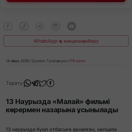
WhatsApp-қа жаңалық жіберу
14 ақпан, 2025 /
Ераман Талапқанұлы
/
PR.news
Тарату:
13 Наурызда «Малай» фильмі
көрермен назарына ұсынылады
13 наурызда бүкіл отбасыға арналған, көпшілік