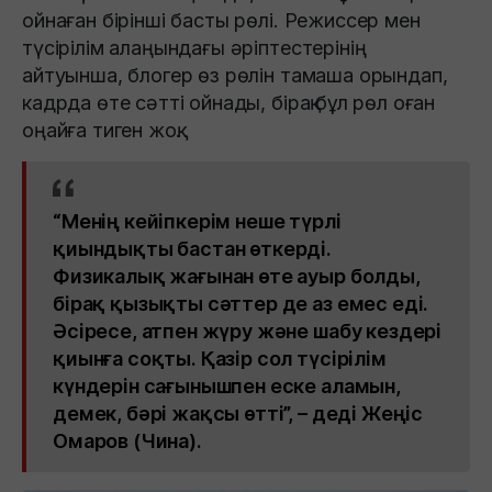
ойнаған бірінші басты рөлі. Режиссер мен
түсірілім алаңындағы әріптестерінің
айтуынша, блогер өз рөлін тамаша орындап,
кадрда өте сәтті ойнады, бірақ бұл рөл оған
оңайға тиген жоқ.
“Менің кейіпкерім неше түрлі
қиындықты бастан өткерді.
Физикалық жағынан өте ауыр болды,
бірақ қызықты сәттер де аз емес еді.
Әсіресе, атпен жүру және шабу кездері
қиынға соқты. Қазір сол түсірілім
күндерін сағынышпен еске аламын,
демек, бәрі жақсы өтті”, – деді Жеңіс
Омаров (Чина).