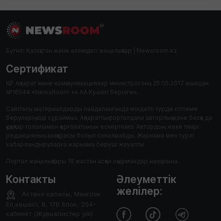
Бүгінгі Қазақстан және әлемдегі жаңалықтар | Newsroom.kz
Сертификат
ҚР Ақпарат және коммуникациялар министрлігінің 25.05.2017 жылдан
№16544 «NewsRoom +» АА Куәлігі берілген.
Сайттағы материалдарды пайдаланғанда міндетті түрде сілтеме
берулеріңізді сұраймыз. Ақпараттық порталдағы авторлық және басқа да
құқықтар толығымен қорғалатынын ескертеміз. Автордың жеке пікірі
редакцияның көзқарасы болып саналмайды. Жарнама мен түрлі
хабарландыруларға жарнама беруші жауапты.
Портал жаңалықтары 18 жастан асқан оқырмандар назарына.
Контакты
Әлеуметтік
желілер:
Астана каласы, Менгілік
Ел кешесі, 8, 17В блок, 204-
кабинет (Журналистер уйі)