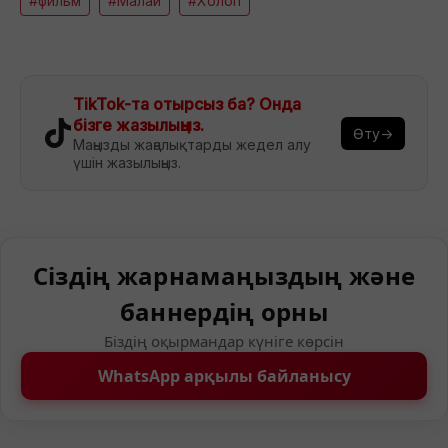
#фильм
#Малай
#Холоп
TikTok-та отырсыз ба? Онда
бізге жазылыңыз.
Өту→
Маңызды жаңалықтарды жедел алу
үшін жазылыңыз.
Сіздің жарнамаңыздың және
баннердің орны
Біздің оқырмандар күніге көрсін
WhatsApp арқылы байланысу