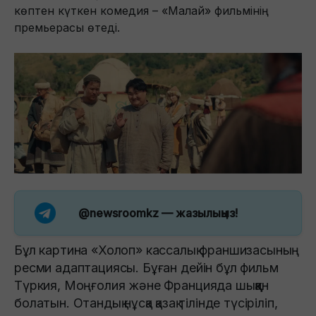
көптен күткен комедия – «Малай» фильмінің
премьерасы өтеді.
@newsroomkz
— жазылыңыз!
Бұл картина «Холоп» кассалық франшизасының
ресми адаптациясы. Бұған дейін бұл фильм
Түркия, Моңғолия және Францияда шыққан
болатын. Отандық нұсқа қазақ тілінде түсіріліп,