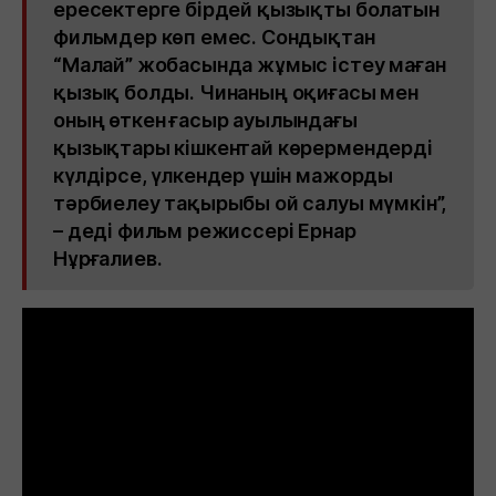
ересектерге бірдей қызықты болатын
фильмдер көп емес. Сондықтан
“Малай” жобасында жұмыс істеу маған
қызық болды. Чинаның оқиғасы мен
оның өткен ғасыр ауылындағы
қызықтары кішкентай көрермендерді
күлдірсе, үлкендер үшін мажорды
тәрбиелеу тақырыбы ой салуы мүмкін”,
– деді фильм режиссері Ернар
Нұрғалиев.