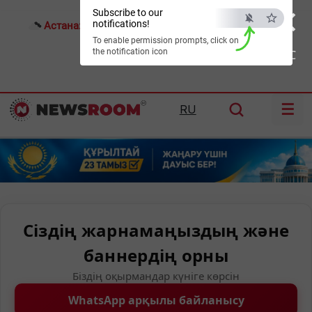
×
Subscribe to our
notifications!
Астана:
25°C
Алматы:
31°C
Шымкент:
36°C
To enable permission prompts, click on
the notification icon
ESC
☰
RU
Сіздің жарнамаңыздың және
баннердің орны
Біздің оқырмандар күніге көрсін
WhatsApp арқылы байланысу