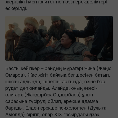
жергілікті менталитет пен әзіл ерекшеліктері
ескерілді.
Басты кейіпкер – байдың мұрагері Чина (Жеңіс
Омаров). Жас жігіт байлыққа белшесінен батып,
ішкені алдында, ішпегені артында, өзіне бәрі
рұқсат деп ойлайды. Алайда, оның әкесі-
олигарх (Жандарбек Садырбаев) ұлын
сабасына түсіруді ойлап, ерекше қадамға
барады. Елден ерекше психологпен (Дулыға
Ақмолда) бірігіп, олар XIX ғасырдағы қазақ