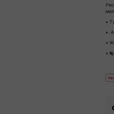
Рес
мил
• Т
• А
• Ж
• Қа
#қа