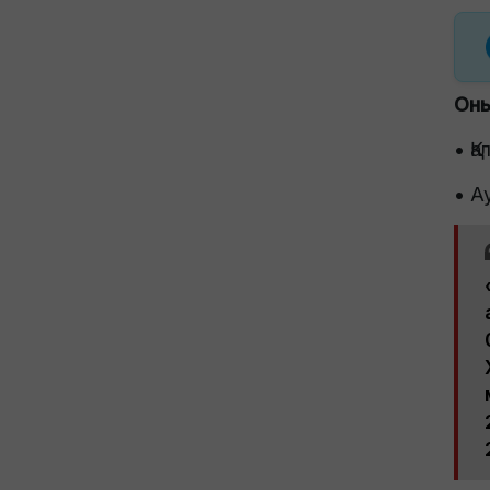
Оны
• Қ
• А