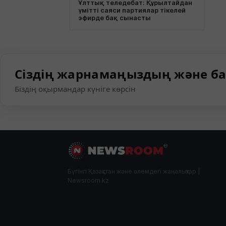
Ұлттық теледебат: Құрылтайдан
үмітті саяси партиялар тікелей
эфирде бақ сынасты
Сіздің жарнамаңыздың және ба
Біздің оқырмандар күніге көрсін
Бүгінгі Қазақстан және әлемдегі жаңалықтар |
Newsroom.kz