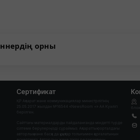
ннердің орны
Сертификат
Ко
ҚР Ақпарат және коммуникациялар министрлігінің
25.05.2017 жылдан №16544 «NewsRoom +» АА Куәлігі
блок
берілген.
Сайттағы материалдарды пайдаланғанда міндетті түрде
сілтеме берулеріңізді сұраймыз. Ақпараттық порталдағы
авторлық және басқа да құқықтар толығымен қорғалатынын
ескертеміз. Автордың жеке пікірі редакцияның