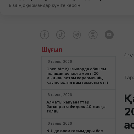
Біздің оқырмандар күніге көрсін
Шұғыл
3 ақп
6 тамыз, 2026
Open Air: Қызылорда облысы
полиция департаменті 20
Тар
мыңнан астам көрерменнің
қауіпсіздігін қамтамасыз етті
Қ
6 тамыз, 2026
Алматы хайуанаттар
бағындағы Фидель 40 жасқа
2
толды
а
6 тамыз, 2026
NU-де әлем ғалымдары бас