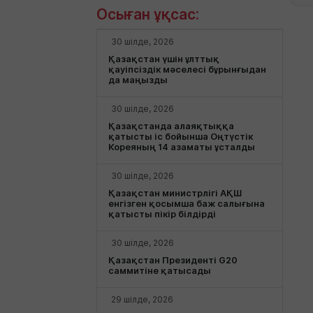
Осыған ұқсас:
30 шілде, 2026
Қазақстан үшін ұлттық
қауіпсіздік мәселесі бұрынғыдан
да маңызды
30 шілде, 2026
Қазақстанда алаяқтыққа
қатысты іс бойынша Оңтүстік
Кореяның 14 азаматы ұсталды
30 шілде, 2026
Қазақстан министрлігі АҚШ
енгізген қосымша баж салығына
қатысты пікір білдірді
30 шілде, 2026
Қазақстан Президенті G20
саммитіне қатысады
29 шілде, 2026