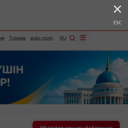
×
ESC
☰
ия
Туризм
auto.room
RU
WhatsApp арқылы байланысу