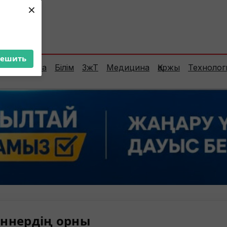
×
ент:
25°C
решить
Сараптама
Білім
ЗжТ
Медицина
Қаржы
Технолог
ннердің орны