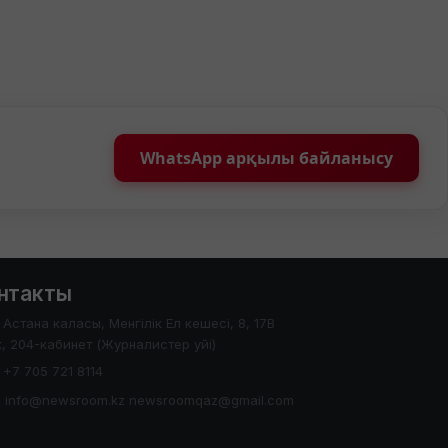
WhatsApp арқылы байланысу
нтакты
Астана каласы, Менгілік Ел кешесі, 8, 17В
, 204-кабинет (Журналистер уйі)
+7 705 721 8114
info@newsroom.kz newsroomqaz@gmail.com