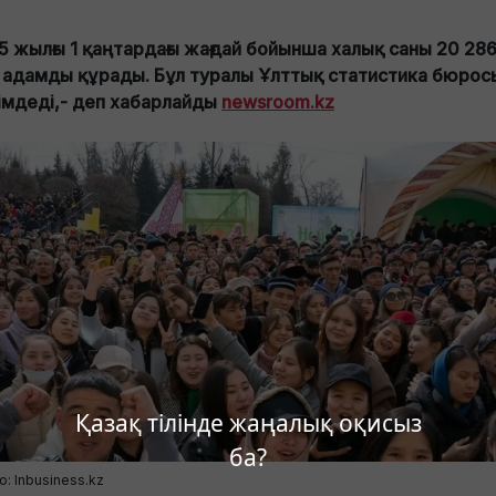
5 жылғы 1 қаңтардағы жағдай бойынша халық саны 20 28
 адамды құрады. Бұл туралы Ұлттық статистика бюрос
імдеді,- деп хабарлайды
newsroom.kz
Қазақ тілінде жаңалық оқисыз
ба?
о: Inbusiness.kz