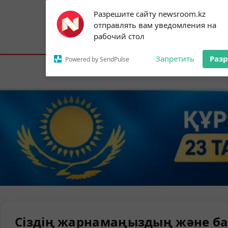
Subscribe to our
Разрешите сайту newsroom.kz
notifications!
отправлять вам уведомления на
To enable permission prompts, click on
Астана:
18°C
Алматы:
22°C
Шымк
рабочий стол
the notification icon
Запретить
Раз
Powered by SendPulse
Елорда
Сіздің жарнамаңыздың және ба