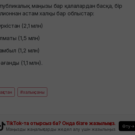
публикалық маңызы бар қалалардан басқа, бір
лионнан астам халқы бар облыстар:
үркістан (2,1 млн)
лматы (1,5 млн)
амбыл (1,2 млн)
рағанды (1,1 млн).
зақстан
#халық саны
TikTok-та отырсыз ба? Онда бізге жазылыңыз.
Өту→
Маңызды жаңалықтарды жедел алу үшін жазылыңыз.