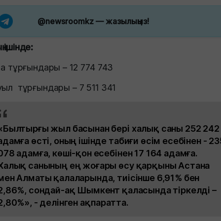
@newsroomkz
— жазылыңыз!
ң ішінде:
ала тұрғындары – 12 774 743
уыл тұрғындары – 7 511 341
«Былтырғы жыл басынан бері халық саны 252 242
адамға өсті, оның ішінде табиғи өсім есебінен - 23
078 адамға, көші-қон есебінен 17 164 адамға.
Халық санының ең жоғары өсу қарқыны Астана
мен Алматы қалаларында, тиісінше 6,91% бен
2,86%, сондай-ақ Шымкент қаласында тіркелді –
2,80%», - делінген ақпаратта.