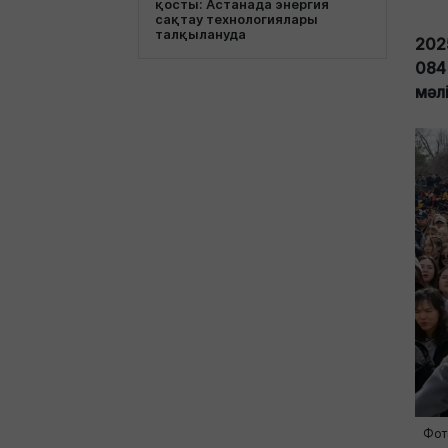
қосты: Астанада энергия
сақтау технологиялары
талқылануда
202
084
мәл
Фот