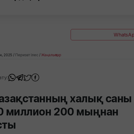
WhatsAp
ан, 2025 /
Перизат Ілес
/
Жаңалықтар
ату:
азақстанның халық саны
0 миллион 200 мыңнан
сты