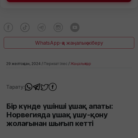
WhatsApp-қа жаңалық жіберу
29 желтоқсан, 2024 /
Перизат Ілес
/
Жаңалықтар
Тарату:
Бір күнде үшінші ұшақ апаты:
Норвегияда ұшақ ұшу-қону
жолағынан шығып кетті