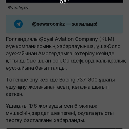
ба?
Фото: Vg.no
@newsroomkz
— жазылыңыз!
Голландиялық Royal Aviation Company (KLM)
әуе компаниясының хабарлауынша, ұшақ Осло
әуежайынан Амстердамға көтерілу кезінде
қатты дыбыс шыққан соң Сандефьорд халықаралық
әуежайына бағытталды.
Төтенше қону кезінде Boeing 737-800 ұшағы
ұшу-қону жолағынан асып, көгалға шығып
кеткен.
Ұшақтағы 176 жолаушы мен 6 экипаж
мүшесінің зардап шекпегені, оқиғаға қатысты
тергеу басталғаны хабарланды.