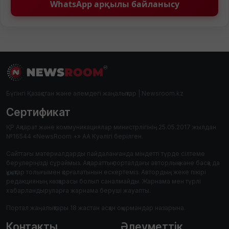
WhatsApp арқылы байланысу
Бүгінгі Қазақстан және әлемдегі жаңалықтар | Newsroom.kz
Сертификат
ҚР Ақпарат және коммуникациялар министрлігінің 25.05.2017 жылдан
№16544 «NewsRoom +» АА Куәлігі берілген.
Сайттағы материалдарды пайдаланғанда міндетті түрде сілтеме
берулеріңізді сұраймыз. Ақпараттық порталдағы авторлық және басқа да
құқықтар толығымен қорғалатынын ескертеміз. Автордың жеке пікірі
редакцияның көзқарасы болып саналмайды. Жарнама мен түрлі
хабарландыруларға жарнама беруші жауапты.
Портал жаңалықтары 18 жастан асқан оқырмандар назарына.
Контакты
Әлеуметтік