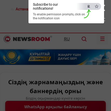
×
Subscribe to our
notifications!
Астана:
28°C
Алматы:
31°C
Шымкент:
37°C
To enable permission prompts, click on
the notification icon
ESC
☰
RU
Сіздің жарнамаңыздың және
баннердің орны
Біздің оқырмандар күніге көрсін
WhatsApp арқылы байланысу