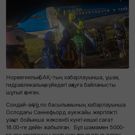
Норвегиялық БАҚ-тың хабарлауынша, ұшақ
гидравликалық жүйедегі ақауға байланысты
шұғыл қонған.
Сондай-ақ Vg.no басылымының хабарлауынша
Ослодағы Саннефьорд әуежайы жергілікті
уақыт бойынша жексенбі күнгі кешкі сағат
18.00-ге дейін жабылған. Бұл шамамен 5000-
ға жуық жолаушы жолынан қалып отыр деген