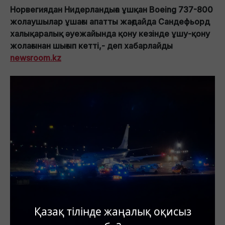
Норвегиядан Нидерландыға ұшқан Boeing 737-800
жолаушылар ұшағы апатты жағдайда Сандефьорд
халықаралық әуежайында қону кезінде ұшу-қону
жолағынан шығып кетті,- деп хабарлайды
newsroom.kz
Қазақ тілінде жаңалық оқисыз