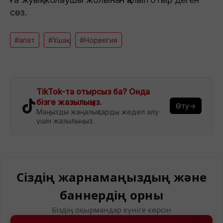
сөз.
#апат
#Ұшақ
#Норвегия
TikTok-та отырсыз ба? Онда
бізге жазылыңыз.
Өту→
Маңызды жаңалықтарды жедел алу
үшін жазылыңыз.
Сіздің жарнамаңыздың және
баннердің орны
Біздің оқырмандар күніге көрсін