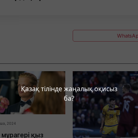
WhatsAp
Қазақ тілінде жаңалық оқисыз
ба?
аша, 2024
 мұрагері қыз