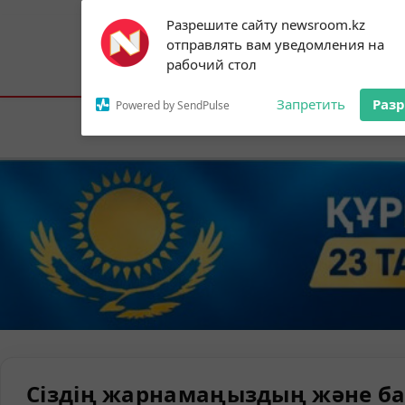
Subscribe to our
Разрешите сайту newsroom.kz
notifications!
отправлять вам уведомления на
To enable permission prompts, click on
Астана:
26°C
Алматы:
35°C
Шымк
рабочий стол
the notification icon
Запретить
Раз
Powered by SendPulse
Елорда
Сіздің жарнамаңыздың және ба