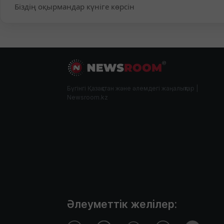
Біздің оқырмандар күніге көрсін
Бүгінгі Қазақстан және әлемдегі жаңалықтар |
Newsroom.kz
Әлеуметтік желілер: