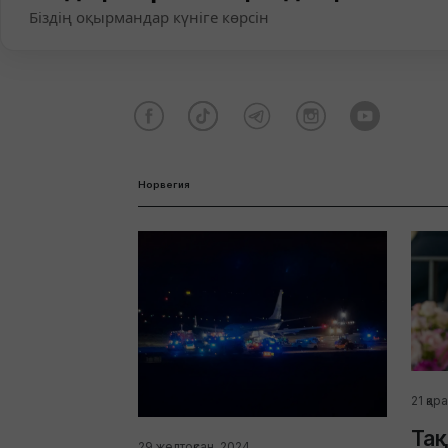
Біздің оқырмандар күніге көрсін
Норвегия
21 қар
Тақ
29 желтоқсан, 2024