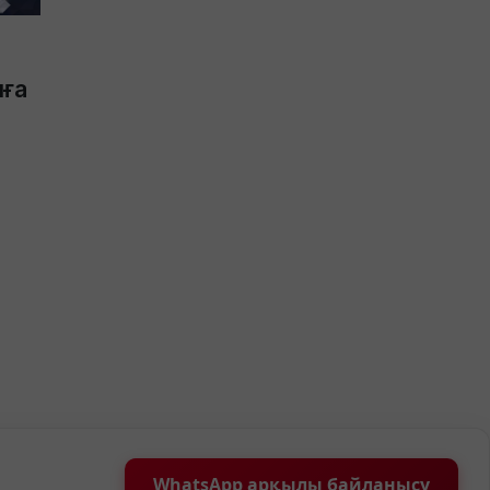
яға
WhatsApp арқылы байланысу