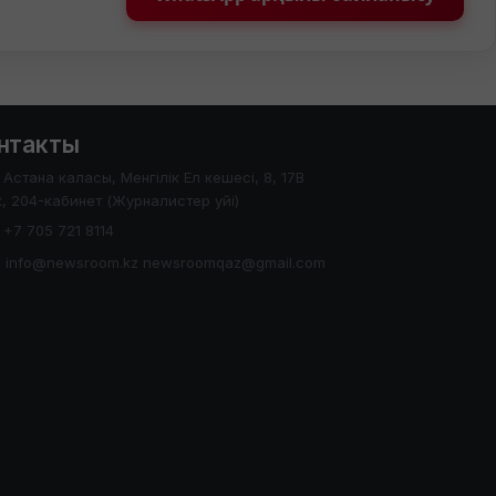
нтакты
Астана каласы, Менгілік Ел кешесі, 8, 17В
, 204-кабинет (Журналистер уйі)
+7 705 721 8114
info@newsroom.kz newsroomqaz@gmail.com