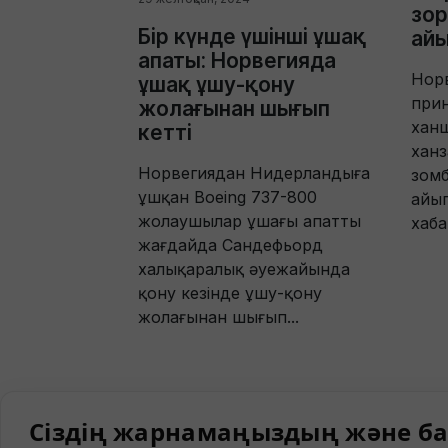
зор
Бір күнде үшінші ұшақ
ай
апаты: Норвегияда
Нор
ұшақ ұшу-қону
при
жолағынан шығып
хан
кетті
ханз
Норвегиядан Нидерландыға
зомб
ұшқан Boeing 737-800
айы
жолаушылар ұшағы апатты
хаба
жағдайда Сандефьорд
халықаралық әуежайында
қону кезінде ұшу-қону
жолағынан шығып...
Сіздің жарнамаңыздың және ба