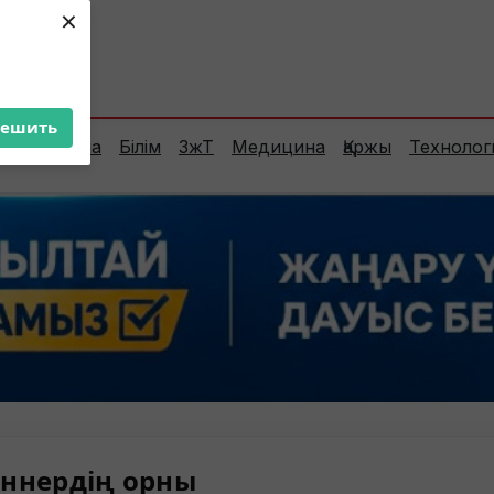
×
ент:
39°C
решить
Сараптама
Білім
ЗжТ
Медицина
Қаржы
Технолог
ннердің орны