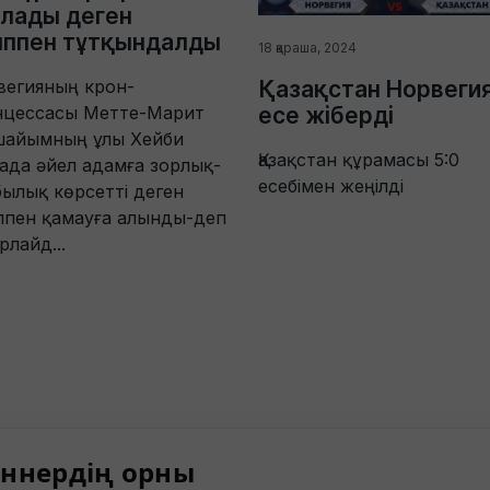
лады деген
ыппен тұтқындалды
18 қараша, 2024
вегияның крон-
Қазақстан Норвеги
нцессасы Метте-Марит
есе жіберді
шайымның ұлы Хейби
Қазақстан құрамасы 5:0
ада әйел адамға зорлық-
есебімен жеңілді
ылық көрсетті деген
ппен қамауға алынды-деп
рлайд...
ннердің орны