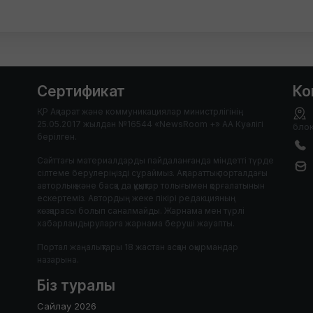
Сертификат
Ко
ҚР Ақпарат және коммуникациялар министрлігінің
25.05.2017 жылдан №16544 «NewsRoom +» АА Куәлігі
блок
берілген.
Сайттағы материалдарды пайдаланғанда міндетті түрде
сілтеме берулеріңізді сұраймыз. Ақпараттық порталдағы
авторлық және басқа да құқықтар толығымен қорғалатынын
ескертеміз. Автордың жеке пікірі редакцияның
көзқарасы болып саналмайды. Жарнама мен түрлі
хабарландыруларға жарнама беруші жауапты.
Портал жаңалықтары 18 жастан асқан оқырмандар
назарына.
Біз туралы
Сайлау 2026