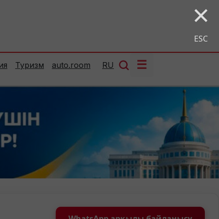
×
ESC
☰
ия
Туризм
auto.room
RU
WhatsApp арқылы байланысу