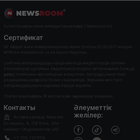
Бүгінгі Қазақстан және әлемдегі жаңалықтар | Newsroom.kz
Сертификат
ҚР Ақпарат және коммуникациялар министрлігінің 25.05.2017 жылдан
№16544 «NewsRoom +» АА Куәлігі берілген.
Сайттағы материалдарды пайдаланғанда міндетті түрде сілтеме
берулеріңізді сұраймыз. Ақпараттық порталдағы авторлық және басқа да
құқықтар толығымен қорғалатынын ескертеміз. Автордың жеке пікірі
редакцияның көзқарасы болып саналмайды. Жарнама мен түрлі
хабарландыруларға жарнама беруші жауапты.
Портал жаңалықтары 18 жастан асқан оқырмандар назарына.
Контакты
Әлеуметтік
желілер:
Астана каласы, Менгілік
Ел кешесі, 8, 17В блок, 204-
кабинет (Журналистер уйі)
+7 705 721 8114