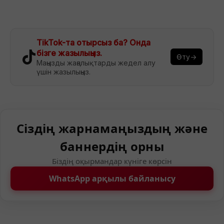
TikTok-та отырсыз ба? Онда
бізге жазылыңыз.
Өту→
Маңызды жаңалықтарды жедел алу
үшін жазылыңыз.
Сіздің жарнамаңыздың және
баннердің орны
Біздің оқырмандар күніге көрсін
WhatsApp арқылы байланысу