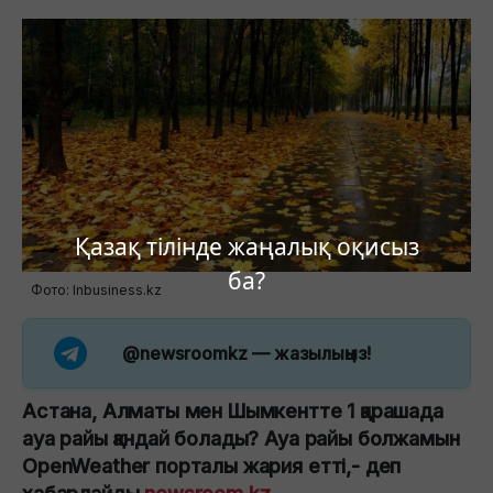
Қазақ тілінде жаңалық оқисыз
ба?
Фото: Inbusiness.kz
@newsroomkz
— жазылыңыз!
Астана, Алматы мен Шымкентте 1 қарашада
ауа райы қандай болады? Ауа райы болжамын
OpenWeather порталы жария етті,- деп