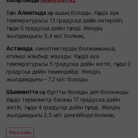
хабарлайды
newsroom.kz
Бүгін
Алматыда
күн ашық болады. Күндіз ауа
температурасы 13 градусқа дейін көтеріліп,
түнде 0 градусқа дейін түседі. Желдің
жылдамдығы 3,4 м/с болмақ.
Астанада
, синоптиктердің болжамынша,
өткінші жаңбыр жауады. Күндіз ауа
температурасы 5 градусқа дейін жетіп, түнде 2
градусқа дейін төмендейді. Желдің
жылдамдығы – 7,2 м/с болады.
Шымкентте
күн бұлтты болады деп болжанды.
Күндіз термометр бағаны 17 градусқа дейін
жетіп, түнде 4 градусқа дейін түседі. Желдің
жылдамдығы 2,5 м/с деңгейінде болмақ.
#ауа райы