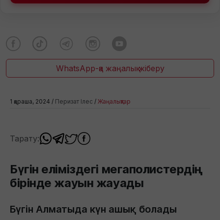
WhatsApp-қа жаңалық жіберу
1 қараша, 2024 /
Перизат Ілес
/
Жаңалықтар
Тарату:
Бүгін еліміздегі мегаполистердің
бірінде жауын жауады
Бүгін Алматыда күн ашық болады