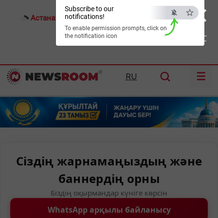
×
Subscribe to our
notifications!
Астана:
24°C
Алматы:
29°C
Шымкент:
33°C
To enable permission prompts, click on
the notification icon
ESC
☰
RU
Сіздің жарнамаңыздың және
баннердің орны
Біздің оқырмандар күніге көрсін
WhatsApp арқылы байланысу