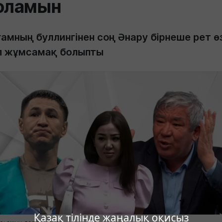
оламын
амның буллингінен соң Әнару бірнеше рет ө
л жұмсамақ болыпты
Қазақ тілінде жаңалық оқисыз