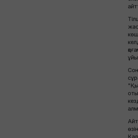
айт
Тіл
жас
көш
кел
қоғ
ұйы
Сон
сұр
"Қы
оты
кез
алм
Айт
өзі
Қал