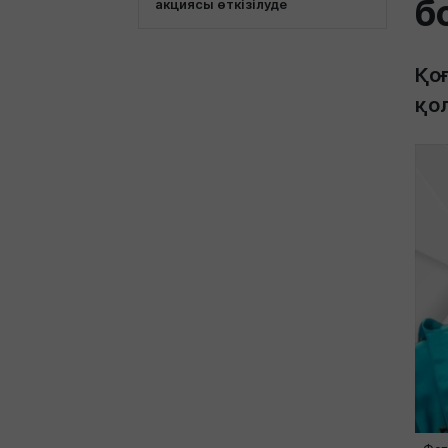
б
акциясы өткізілуде
Қоғ
қо