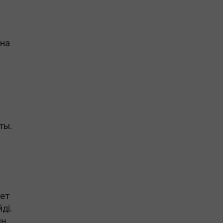
ына
ты.
рет
ді.
ың