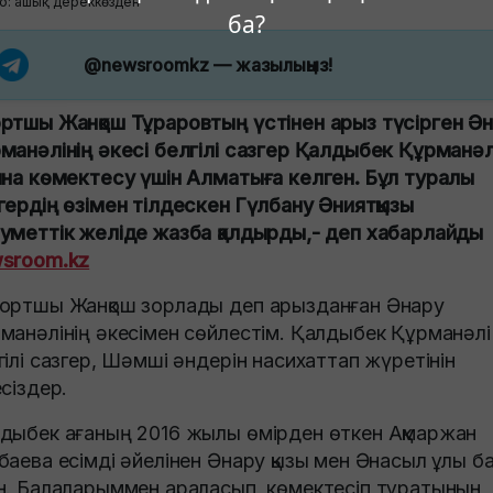
о: ашық дереккөзден
ба?
@newsroomkz
— жазылыңыз!
ртшы Жанқош Тұраровтың үстінен арыз түсірген Ә
манәлінің әкесі белгілі сазгер Қалдыбек Құрманәл
ына көмектесу үшін Алматыға келген. Бұл туралы
гердің өзімен тілдескен Гүлбану Әниятқызы
уметтік желіде жазба қалдырды,- деп хабарлайды
sroom.kz
ортшы Жанқош зорлады деп арызданған Әнару
манәлінің әкесімен сөйлестім. Қалдыбек Құрманәлі
гілі сазгер, Шәмші әндерін насихаттап жүретінін
есіздер.
дыбек ағаның 2016 жылы өмірден өткен Ақмаржан
баева есімді әйелінен Әнару қызы мен Әнасыл ұлы б
н. Балаларыммен араласып, көмектесіп тұратынын