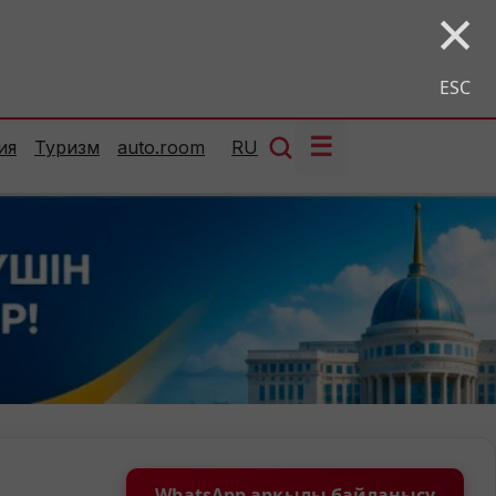
×
ESC
☰
ия
Туризм
auto.room
RU
WhatsApp арқылы байланысу