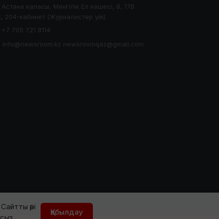
Астана каласы, Менгілік Ел кешесі, 8, 17В
, 204-кабинет (Журналистер уйі)
+7 705 721 8114
info@newsroom.kz newsroomqaz@gmail.com
Сайтты әрі
Қабылдау
йсыз