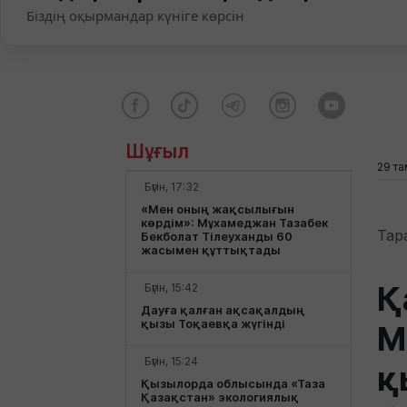
Біздің оқырмандар күніге көрсін
Шұғыл
29 та
Бүгін, 17:32
«Мен оның жақсылығын
көрдім»: Мұхамеджан Тазабек
Тар
Бекболат Тілеуханды 60
жасымен құттықтады
Қ
Бүгін, 15:42
Дауға қалған ақсақалдың
қызы Тоқаевқа жүгінді
М
Бүгін, 15:24
қ
Қызылорда облысында «Таза
Қазақстан» экологиялық