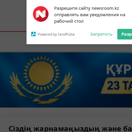
Subscribe to our
Разрешите сайту newsroom.kz
notifications!
отправлять вам уведомления на
To enable permission prompts, click on
Астана:
22°C
Алматы:
27°C
Шымк
рабочий стол
the notification icon
Запретить
Раз
Powered by SendPulse
Елорда
Сіздің жарнамаңыздың және ба