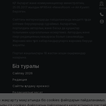
ҚР Ақпарат және коммуникациялар министрлігінің
25.05.2017 жылдан №16544 «NewsRoom +» АА Куәлігі
блок
берілген.
Сайттағы материалдарды пайдаланғанда міндетті түрде
сілтеме берулеріңізді сұраймыз. Ақпараттық
порталдағы авторлық және басқа да құқықтар
толығымен қорғалатынын ескертеміз. Автордың жеке
пікірі редакцияның көзқарасы болып саналмайды.
Жарнама мен түрлі хабарландыруларға жарнама беруші
жауапты.
Портал жаңалықтары 18 жастан асқан оқырмандар
назарына.
Біз туралы
Сайлау 2026
Редакция
Сайтты қолдану ережесі
Редакциялық саясат
 жақсарту мақсатында біз cookies файлдарын пайдаланамыз. 
ылы сіз cookies файлдарын пайдалануға келісетініңізді раста