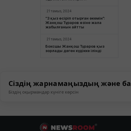
21 тамыз, 2024
“3 қыз өсіріп отырған әкемін”:
Жанқош Тұраров өзіне жала
жабылғанын айтты
21 тамыз, 2024
Боксшы Жанқош Тұраров қыз
зорлады деген күдікке ілінді
Сіздің жарнамаңыздың және ба
Біздің оқырмандар күніге көрсін