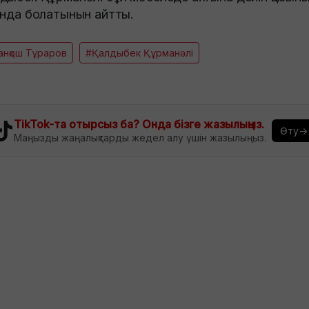
ында болатынын айтты.
анқош Тұраров
#Қалдыбек Құрманәлі
TikTok-та отырсыз ба? Онда бізге жазылыңыз.
Өту→
Маңызды жаңалықтарды жедел алу үшін жазылыңыз.