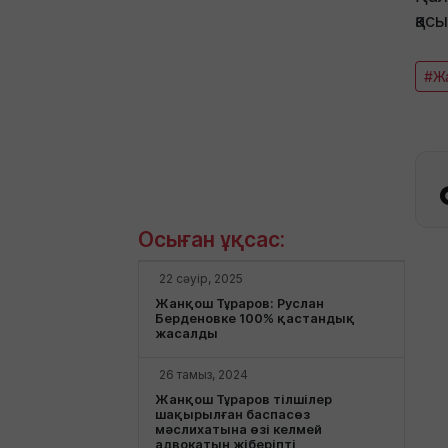
қас
#Ж
Осыған ұқсас:
22 сәуір, 2025
Жанқош Тұраров: Руслан
Берденовке 100% қастандық
жасалды
26 тамыз, 2024
Жанқош Тұраров тілшілер
шақырылған баспасөз
мәслихатына өзі келмей
адвокатын жіберіпті