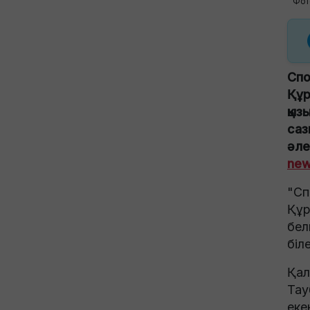
Фот
Спо
Құр
қыз
саз
әле
new
"Сп
Құр
бел
біл
Қал
Тау
еке