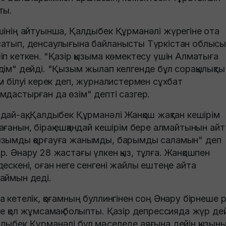
ты.
шінің айтуынша, Қалдыбек Құрманәлі жүрегіне ота
атып, денсаулығына байланысты Түркістан облыс
іп кеткен. "Қазір қызыма көмектесу үшін Алматыға
дім" дейді. "Қызым жылап келгенде бұл сорақылықты
ам білуі керек деп, журналистермен сұхбат
мдастырған да өзім" депті сазгер.
дай-ақ, Қалдыбек Құрманәлі Жанқош жақтан кешірім
ағанын, бірақ ешқандай кешірім бере алмайтынын айт
зымды қорғауға жанымды, барымды саламын" деп
р. Әнару 28 жастағы үлкен қыз, тұлға. Жанқошпен
дескені, оған неге сенгені жайлы ештеңе айта
аймын деді.
а кетелік, қоғамның буллингінен соң Әнару бірнеше 
не қол жұмсамақ болыпты. Қазір депрессияда жүр дей
дыбек Құрманәлі бұл мәселеде аяғына дейін қызын