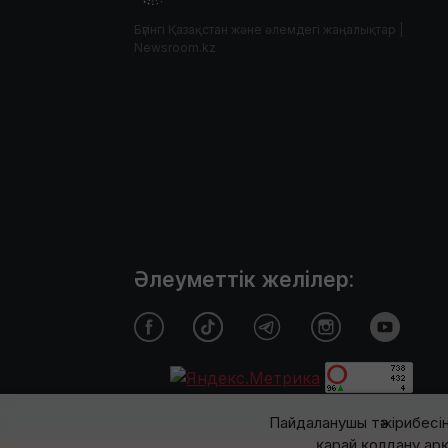
Бүгінгі Қазақстан және әлемдегі жаңалықтар |
Newsroom.kz
Әлеуметтік желілер:
Пайдаланушы тәжірибесін
қарай қолдану арқ