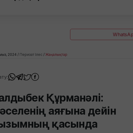
WhatsAp
мыз, 2024 /
Перизат Ілес
/
Жаңалықтар
ату:
алдыбек Құрманәлі:
әселенің аяғына дейін
ызымның қасында