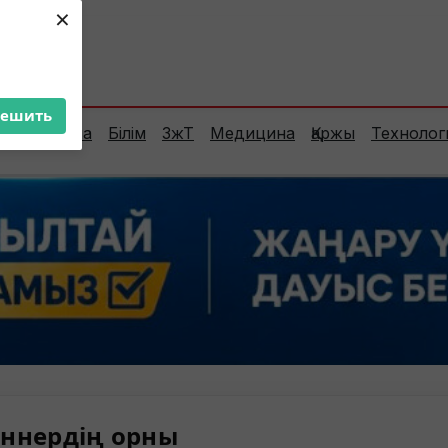
×
ент:
34°C
решить
Сараптама
Білім
ЗжТ
Медицина
Қаржы
Технолог
ннердің орны