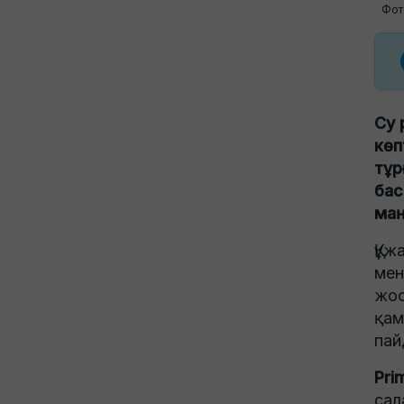
Фот
Су 
көп
тұр
бас
маң
Құж
мен
жос
қам
пай
Pri
сал