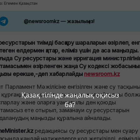
о: Егемен Қазақстан
@newsroomkz
— жазылыңыз!
ресурстарын тиімді басқару шараларын әзірлеп, енг
теген елдермен қатар, еліміз үшін де аса маңызды.
ғыда Су ресурстары және ирригация министрлігіні
тамасымен әзірленген жаңа Су кодексі жобасыны
ызы ерекше,-деп хабарлайды
newsroom.kz
ат Парламент Мәжілісіне енгізілген және су тасқын
Қазақ тілінде жаңалық оқисыз
 құрғақшылық сияқты төтенше жағдайларды болж
парлау және оларға уақытылы ден қоюды
ба?
тамасыз ете отырып, заманауи су ресурстарын
даланудың маңызды құралына айналады.
meMinister.kz
редакциясы су ресурстары мен суару
асында қандай нәтижелерге қол жеткізілді, елімізді