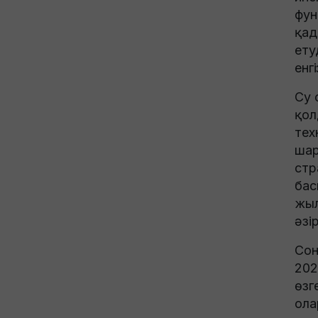
фун
қад
ету
енг
Су 
қол
тех
шар
стр
бас
жыл
әзі
Сон
202
өзг
ола