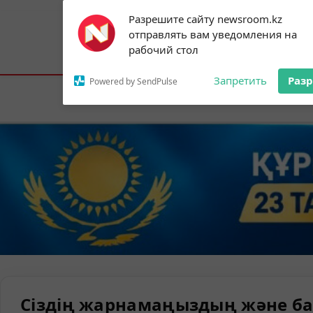
Subscribe to our
Разрешите сайту newsroom.kz
notifications!
отправлять вам уведомления на
To enable permission prompts, click on
Астана:
26°C
Алматы:
31°C
Шымк
рабочий стол
the notification icon
Запретить
Раз
Powered by SendPulse
Елорда
Сіздің жарнамаңыздың және ба