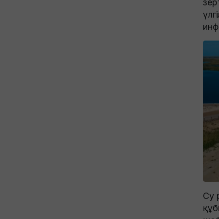
зер
үлг
инф
Су 
құб