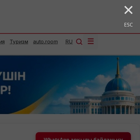
×
ESC
☰
ия
Туризм
auto.room
RU
WhatsApp арқылы байланысу