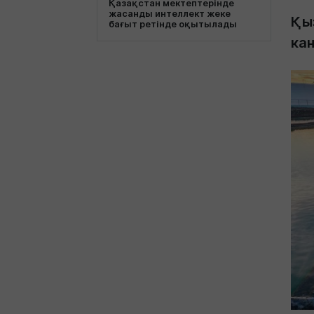
Қазақстан мектептерінде
жасанды интеллект жеке
Қы
бағыт ретінде оқытылады
ка