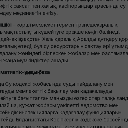
ифтік саясат пен халық, кәсіпорындар арасында су
мдеу мәдениетін енгізу.
ншісі
– көрші мемлекеттермен трансшекаралық
ымақтастықты күшейтуге ерекше көңіл бөлінеді.
дай-ақ Қазақстан Халықаралық Аралды құтқару қо
ағалық етеді, бұл су ресурстарын сақтау әрі ұтым
далану жөніндегі бірлескен жобалар мен бастамал
н жаңа мүмкіндіктер ашады.
мативтік-құқықтық база
а Су кодексі жобасында суды пайдалану мен
ғауды мемлекеттік бақылау мен қадағалауды
ейтуге бағытталған маңызды өзгерістер талқыланд
лайша, құжат жобасы уәкілетті ведомство мен
сейндік инспекцияларға қадағалау функцияларын
тейді. Қолданыстағы Кәсіпкерлік кодекске бассейнді
пекциялар мен мемлекеттік су инспекторларының