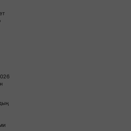
ет
р
2026
н
удың
ми