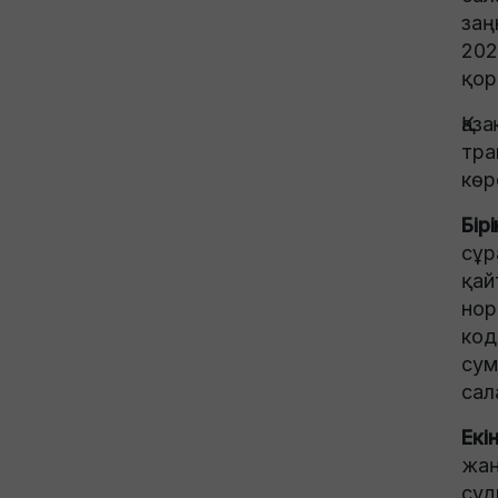
заң
202
қор
Қаз
тра
көр
Бірі
сұр
қай
нор
код
сум
сал
Екін
жаң
суд