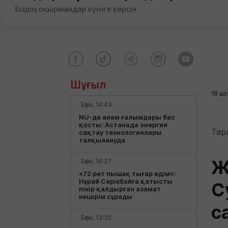
Біздің оқырмандар күніге көрсін
Шұғыл
18 ші
Бүгін, 14:43
NU-де әлем ғалымдары бас
қосты: Астанада энергия
Тар
сақтау технологиялары
талқылануда
Ж
Бүгін, 14:27
«72 рет пышақ тығар едім»:
Нұрай Серікбайға қатысты
С
пікір қалдырған азамат
кешірім сұрады
с
Бүгін, 13:20