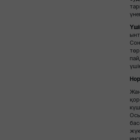
тар
үне
Үші
ынт
Сон
төр
пай
үші
Нор
Жаң
қор
күш
Осы
бас
жүк
инс