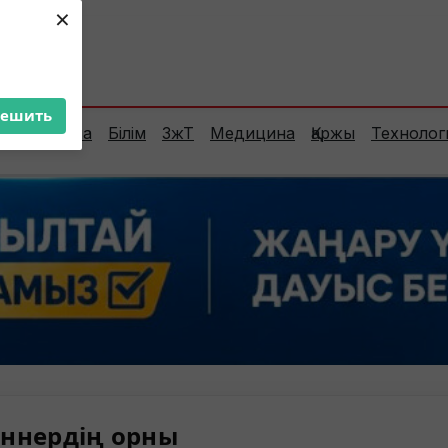
×
ент:
37°C
решить
Сараптама
Білім
ЗжТ
Медицина
Қаржы
Технолог
ннердің орны