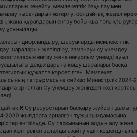
кцияларын кеңейту, мемлекеттік бақылау мен
ағалау нысандарын өзгерту, сондай-ақ жедел әрек
дің жаңа құралдарын енгізу бойынша толықтырула
ізу ұсынылады.
саласын цифрландыру, шаруаларды мемлекеттік
дау шараларын жетілдіру, заманауи су үнемдеу
нологияларын енгізу және неғұрлым үнемді ауыл
уашылығы дақылдарына көшу шаралары басқа
атегиялық құжатта көрсетілген. Мемлекет
шысының тапсырмасына сәйкес Министрлік 2024-
дарға арналған Су үнемдеу жөніндегі жол картасы
рледі.
дай-ақ ҚР Су ресурстарын басқару жүйесін дамыт
4-2030 жылдарға арналған тұжырымдамасына
ерістер енгізілуде. Су тасқынының алдын алу және
рдан келтірілген залалды азайту үшін кешенді ғылы