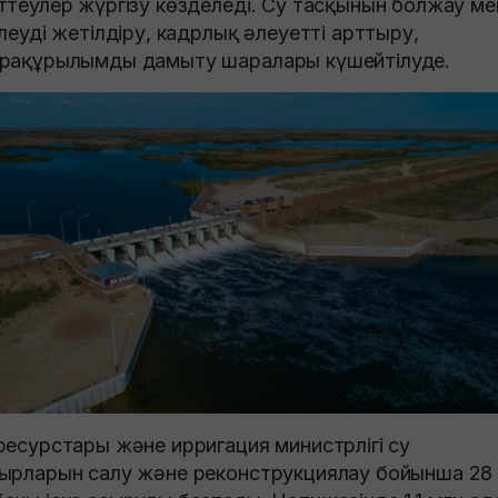
ттеулер жүргізу көзделеді. Су тасқынын болжау ме
ілеуді жетілдіру, кадрлық әлеуетті арттыру,
рақұрылымды дамыту шаралары күшейтілуде.
ресурстары және ирригация министрлігі су
ырларын салу және реконструкциялау бойынша 28