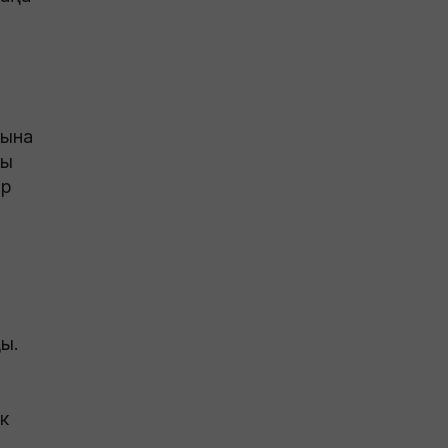
рына
ды
ар
ы.
к