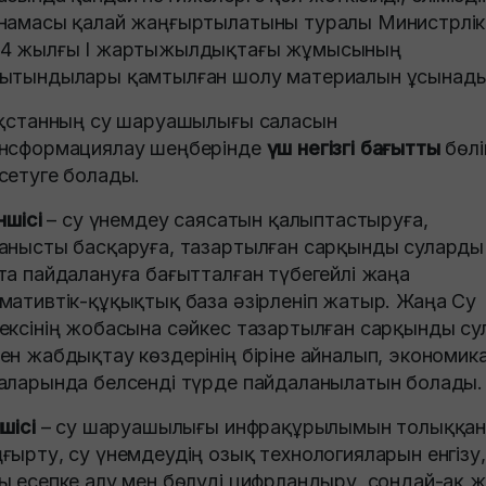
намасы қалай жаңғыртылатыны туралы Министрлік
4 жылғы I жартыжылдықтағы жұмысының
ытындылары қамтылған шолу материалын ұсынады
ақстанның су шаруашылығы саласын
нсформациялау шеңберінде
үш негізгі бағытты
бөлі
сетуге болады.
ншісі
– су үнемдеу саясатын қалыптастыруға,
анысты басқаруға, тазартылған сарқынды суларды
та пайдалануға бағытталған түбегейлі жаңа
мативтік-құқықтық база әзірленіп жатыр. Жаңа Су
ексінің жобасына сәйкес тазартылған сарқынды су
ен жабдықтау көздерінің біріне айналып, экономик
аларында белсенді түрде пайдаланылатын болады.
шісі
– су шаруашылығы инфрақұрылымын толыққа
ғырту, су үнемдеудің озық технологияларын енгізу,
ы есепке алу мен бөлуді цифрландыру, сондай-ақ 