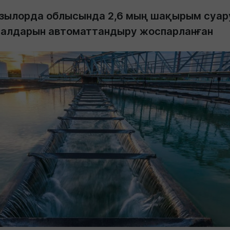
зылорда облысында 2,6 мың шақырым суар
налдарын автоматтандыру жоспарланған