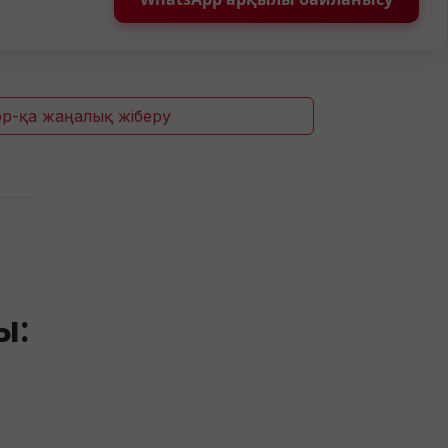
p-қа жаңалық жіберу
ы: