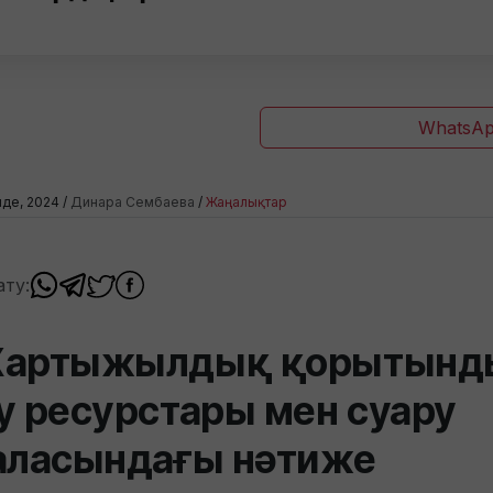
WhatsAp
лде, 2024 /
Динара Сембаева
/
Жаңалықтар
ату:
артыжылдық қорытынд
у ресурстары мен суару
аласындағы нәтиже