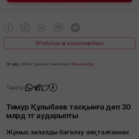
WhatsApp-қа жаңалық жіберу
18 сәуір, 2024 /
Динара Сембаева
/
Жаңалықтар
Тарату:
Тимур Құлыбаев тасқынға деп 30
млрд тг аударыпты
Жұмыс залалды бағалау аяқталғаннан