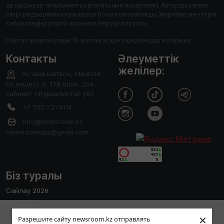
да құқықтар толығымен қорғалатынын ескертеміз. Автордың жеке
пікірі редакцияның көзқарасы болып саналмайды. Жарнама мен түрлі
хабарландыруларға жарнама беруші жауапты.
Портал жаңалықтары 18 жастан асқан оқырмандар назарына.
Контакты
Әлеуметтік
желілер:
Астана каласы, Менгілік
Ел кешесі, 8, 17В блок, 204-
кабинет (Журналистер уйі)
+7 705 721 8114
info@newsroom.kz
newsroomqaz@gmail.com
Біз туралы
Сайлау 2026
Редакция
Пайдаланушы тәжірибесін жақсарту
×
Сайтты қолдану ережесі
Разрешите сайту newsroom.kz отправлять