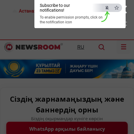
×
Subscribe to our
notifications!
Астана:
19°C
Алматы:
23°C
Шымкент:
29°C
To enable permission prompts, click on
the notification icon
ESC
☰
RU
Сіздің жарнамаңыздың және
баннердің орны
Біздің оқырмандар күніге көрсін
WhatsApp арқылы байланысу