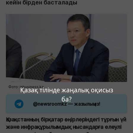
кейін бірден басталады
Фото: inbusiness.kz
Қазақ тілінде жаңалық оқисыз
ба?
@newsroomkz
— жазылыңыз!
Қазақстанның бірқатар өңірлеріндегі тұрғын үй
және инфрақұрылымдық нысандарға елеулі