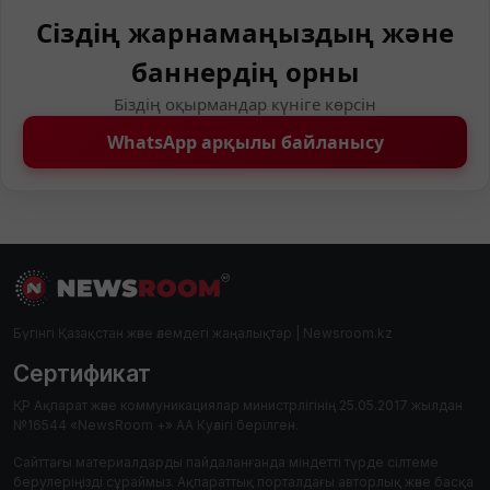
Сіздің жарнамаңыздың және
баннердің орны
Біздің оқырмандар күніге көрсін
WhatsApp арқылы байланысу
Бүгінгі Қазақстан және әлемдегі жаңалықтар | Newsroom.kz
Сертификат
ҚР Ақпарат және коммуникациялар министрлігінің 25.05.2017 жылдан
№16544 «NewsRoom +» АА Куәлігі берілген.
Сайттағы материалдарды пайдаланғанда міндетті түрде сілтеме
берулеріңізді сұраймыз. Ақпараттық порталдағы авторлық және басқа