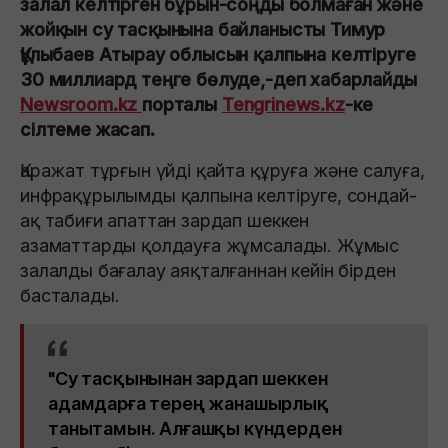
залал келтірген бұрын-соңды болмаған және
жойқын су тасқынына байланысты Тимур
Құлыбаев Атырау облысын қалпына келтіруге
30 миллиард теңге бөлуде,-деп хабарлайды
Newsroom.kz
порталы
Tengrinews.kz
-ке
сілтеме жасап.
Қаражат тұрғын үйді қайта құруға және салуға,
инфрақұрылымды қалпына келтіруге, сондай-
ақ табиғи апаттан зардап шеккен
азаматтарды қолдауға жұмсалады. Жұмыс
залалды бағалау аяқталғаннан кейін бірден
басталады.
"Су тасқынынан зардап шеккен
адамдарға терең жанашырлық
танытамын. Алғашқы күндерден