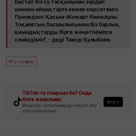
бастап біз су тасқынынан зардап
шеккен аймақтарға көмек көрсетеміз.
Президент Қасым-Жомарт Кемелұлы
Тоқаевтың басшылығымен біз барлық
қиындықтарды бірге жеңетінімізге
сенімдімін", - деді Тимур Құлыбаев.
#Су тасқыны
TikTok-та отырсыз ба? Онда
бізге жазылыңыз.
Өту→
Маңызды жаңалықтарды жедел алу
үшін жазылыңыз.