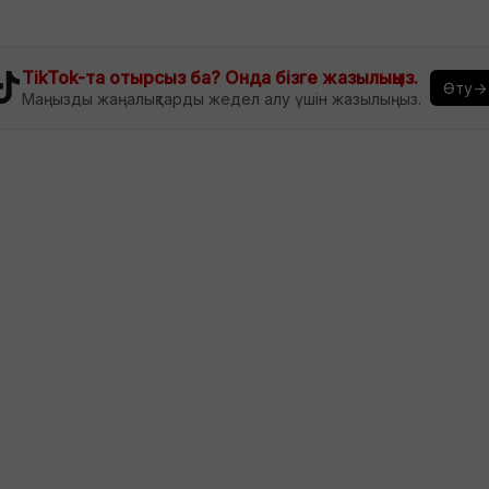
TikTok-та отырсыз ба? Онда бізге жазылыңыз.
Өту→
Маңызды жаңалықтарды жедел алу үшін жазылыңыз.