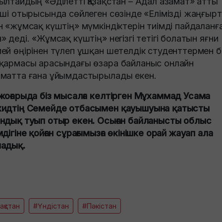
ылтайдың «Әділетті Қазақстан – Адал азамат» атты
нші отырысында сөйлеген сөзінде «Елімізді жаңғыр
н «жұмсақ күштің» мүмкіндіктерін тиімді пайдаланғ
» деді. «Жұмсақ күштің» негізгі тетігі болатын яғни
ей өңірінен түлеп ұшқан шетелдік студенттермен б
қармасы арасындағы өзара байланыс онлайн
матта ғана ұйымдастырылады екен.
жоғарыда біз мысалға келтірген Мұхаммад Усама
идтің Семейде отбасымен қауышуына қатысты
ндық туып отыр екен. Осыған байланысты облыс
мдігіне қойған сұрағымызға өкінішке орай жауап ала
адық.
зақстан
#Үндістан
#Пәкістан