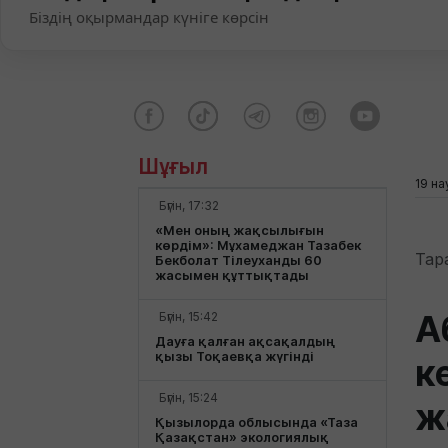
Біздің оқырмандар күніге көрсін
Шұғыл
19 на
Бүгін, 17:32
«Мен оның жақсылығын
көрдім»: Мұхамеджан Тазабек
Тар
Бекболат Тілеуханды 60
жасымен құттықтады
А
Бүгін, 15:42
Дауға қалған ақсақалдың
қызы Тоқаевқа жүгінді
к
Бүгін, 15:24
ж
Қызылорда облысында «Таза
Қазақстан» экологиялық