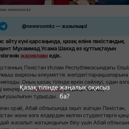
лаж: newsroom.kz
@newsroomkz
— жазылыңыз!
ыс айту күні қарсаңында, қазақ еліне пәкістандық
дент Мұхаммад Усама Шахид өз құттықтауын
кізгенін
жариялаған
едік.
ақстанның Пәкістан Ислам Республикасындағы Елшіл
лмыш видеоны әлеуметтік желідегі парақшаларына
иялады. Оның қазақ тілінде еркін сөйлеуі, одан өзге
Қазақ тілінде жаңалық оқисыз
ді меңгергені
newsroom.kz
редакциясының
ба?
ығушылығын тудырды.
ған орай, Абай облысында оқып жатқан Пәкістан,
істан және өзге елдерден келген студенттерге қан
дай жасалып жатқандығын білу үшін Абай облысы