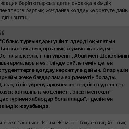
ивация беріп отырсыз деген сұраққа әкімдік
денттерге барлық жағдайға қолдау көрсетуге дайы
ндігін айтты.
"Облыс тұрғындары үшін тілдерді оқытатын
Лингвистикалық орталық жұмыс жасайды.
Орталық қазақ тілін үйреніп, Абай мен Шәкәрімні
шығармаларын өз тілінде сөйлетемін деген
студенттерге қолдау көрсетуге дайын. Олар үшін
арнайы жеке бағдарлама әзірленетін болады.
Қазақ тілін үйрену арқылы шетелдік студенттер
қазақ халқының мәдениеті, өнері мен салт-
дәстүрінен хабардар бола алады",- делінген
әкімдік жауабында.
лекет басшысы Қасым-Жомарт Тоқаевтың Ұлттық