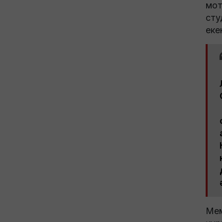
мот
сту
еке
Мем