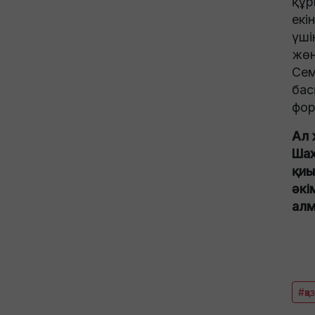
құр
екі
үші
жөн
Сем
бас
фор
Ал 
Шах
қиы
әкі
алм
#қа