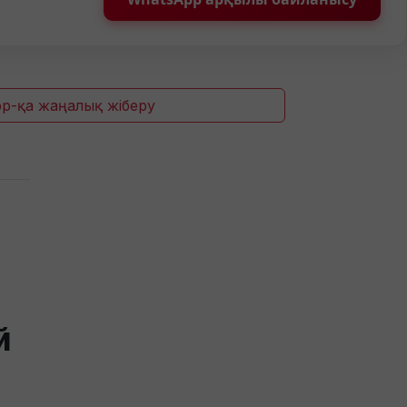
p-қа жаңалық жіберу
й