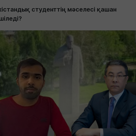
кістандық студенттің мәселесі қашан
шіледі?