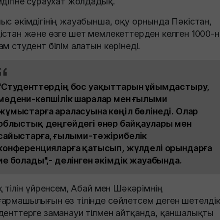
мдігіне сұраухат жолдадық.
ыс әкімдігінің жауабынша, оқу орнында Пәкістан,
істан және өзге шет мемлекеттерден келген 1000-н
ам студент білім алатын көрінеді.
"Студенттердің бос уақыттарын ұйымдастыру,
мәдени-көпшілік шаралар мен ғылыми
жұмыстарға араласуына көңіл бөлінеді. Олар
облыстық деңгейдегі өнер байқаулары мен
сайыстарға, ғылыми-тәжірибелік
конференцияларға қатысып, жүлделі орындарға
ие болады",- делінген әкімдік жауабында.
ақ тілін үйренсем, Абай мен Шәкәрімнің
армашылығын өз тілінде сөйлетсем деген шетелді
денттерге заманауи тілмен айтқанда, қаншалықты