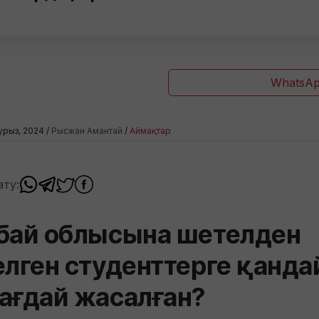
WhatsAp
урыз, 2024 /
Рысжан Амантай
/
Аймақтар
ату:
бай облысына шетелден
елген студенттерге қанда
ағдай жасалған?