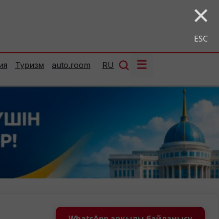
×
ESC
☰
ия
Туризм
auto.room
RU
WhatsApp арқылы байланысу