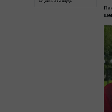
акциясы өткізілуде
Пә
ше