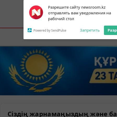
Subscribe to our
Разрешите сайту newsroom.kz
notifications!
отправлять вам уведомления на
To enable permission prompts, click on
Астана:
23°C
Алматы:
31°C
Шымк
рабочий стол
the notification icon
Запретить
Раз
Powered by SendPulse
Елорда
Сіздің жарнамаңыздың және ба