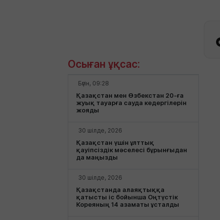
Осыған ұқсас:
Бүгін, 09:28
Қазақстан мен Өзбекстан 20-ға
жуық тауарға сауда кедергілерін
жояды
30 шілде, 2026
Қазақстан үшін ұлттық
қауіпсіздік мәселесі бұрынғыдан
да маңызды
30 шілде, 2026
Қазақстанда алаяқтыққа
қатысты іс бойынша Оңтүстік
Кореяның 14 азаматы ұсталды