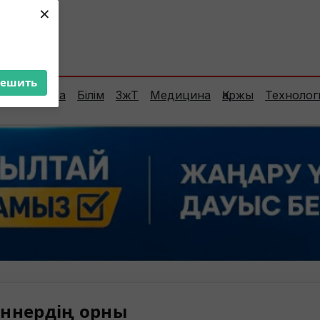
×
ент:
36°C
решить
Сараптама
Білім
ЗжТ
Медицина
Қаржы
Технолог
ннердің орны