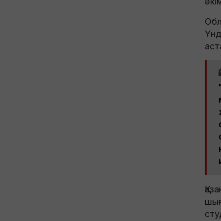
әкі
Обл
Үнд
аст
Қаз
шығ
сту