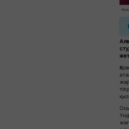
Кол
Алғ
сту
жет
Қаз
ата
жар
тіл
қыз
Осы
Үнд
жағ