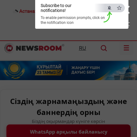
×
Subscribe to our
notifications!
Астана:
23°C
Алматы:
30°C
Шымкент:
33°C
To enable permission prompts, click on
the notification icon
ESC
☰
RU
Сіздің жарнамаңыздың және
баннердің орны
Біздің оқырмандар күніге көрсін
WhatsApp арқылы байланысу