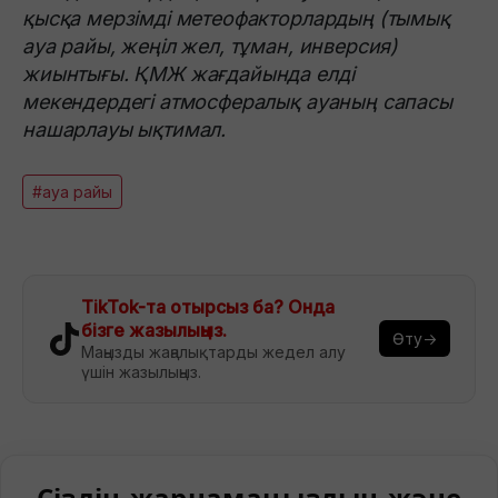
қысқа мерзімді метеофакторлардың (тымық
ауа райы, жеңіл жел, тұман, инверсия)
жиынтығы. ҚМЖ жағдайында елді
мекендердегі атмосфералық ауаның сапасы
нашарлауы ықтимал.
#ауа райы
TikTok-та отырсыз ба? Онда
бізге жазылыңыз.
Өту→
Маңызды жаңалықтарды жедел алу
үшін жазылыңыз.
Сіздің жарнамаңыздың және