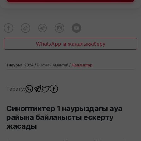
WhatsApp-қа жаңалық жіберу
1 наурыз, 2024 /
Рысжан Амантай
/
Жаңалықтар
Тарату:
Синоптиктер 1 наурыздағы ауа
райына байланысты ескерту
жасады