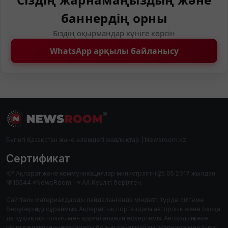
баннердің орны
Біздің оқырмандар күніге көрсін
WhatsApp арқылы байланысу
Бүгінгі Қазақстан және әлемдегі жаңалықтар | Newsroom.kz
Сертификат
ҚР Ақпарат және коммуникациялар министрлігінің 25.05.2017 жылдан
№16544 «NewsRoom +» АА Куәлігі берілген.
Сайттағы материалдарды пайдаланғанда міндетті түрде сілтеме
берулеріңізді сұраймыз. Ақпараттық порталдағы авторлық және басқа
да құқықтар толығымен қорғалатынын ескертеміз. Автордың жеке
пікірі редакцияның көзқарасы болып саналмайды. Жарнама мен түрлі