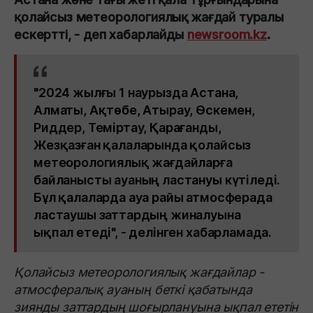
қолайсыз метеорологиялық жағдай туралы
ескертті, - деп хабарлайды
newsroom.kz
.
"2024 жылғы 1 наурызда
Астана,
Алматы, Ақтөбе, Атырау, Өскемен,
Риддер, Теміртау, Қарағанды,
Жезқазған
қалаларында қолайсыз
метеорологиялық жағдайларға
байланысты ауаның ластануы күтіледі.
Бұл қалаларда ауа райы атмосферада
ластаушы заттардың жиналуына
ықпал етеді", - делінген хабарламада.
Қолайсыз метеорологиялық жағдайлар -
атмосфералық ауаның беткі қабатында
зиянды заттардың шоғырлануына ықпал ететін