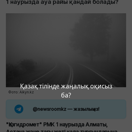
1 наурызда ауа райы қандай болады?
Қазақ тілінде жаңалық оқисыз
Фото: Aikyn.kz
ба?
@newsroomkz
— жазылыңыз!
"Қазгидромет" РМК 1 наурызда Алматы,
Астана және тағы жеті қала тұрғындарына