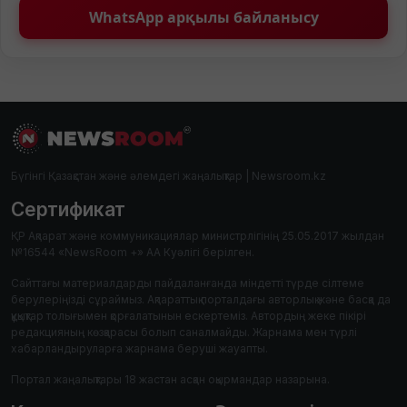
WhatsApp арқылы байланысу
Бүгінгі Қазақстан және әлемдегі жаңалықтар | Newsroom.kz
Сертификат
ҚР Ақпарат және коммуникациялар министрлігінің 25.05.2017 жылдан
№16544 «NewsRoom +» АА Куәлігі берілген.
Сайттағы материалдарды пайдаланғанда міндетті түрде сілтеме
берулеріңізді сұраймыз. Ақпараттық порталдағы авторлық және басқа да
құқықтар толығымен қорғалатынын ескертеміз. Автордың жеке пікірі
редакцияның көзқарасы болып саналмайды. Жарнама мен түрлі
хабарландыруларға жарнама беруші жауапты.
Портал жаңалықтары 18 жастан асқан оқырмандар назарына.