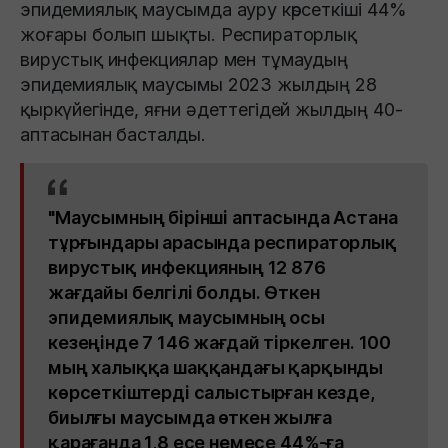
эпидемиялық маусымда ауру көрсеткіші 44%
жоғары болып шықты. Респираторлық
вирустық инфекциялар мен тұмаудың
эпидемиялық маусымы 2023 жылдың 28
қыркүйегінде, яғни әдеттегідей жылдың 40-
аптасынан басталды.
"Маусымның бірінші аптасында Астана
тұрғындары арасында респираторлық
вирустық инфекцияның 12 876
жағдайы белгілі болды. Өткен
эпидемиялық маусымның осы
кезеңінде 7 146 жағдай тіркелген. 100
мың халыққа шаққандағы қарқынды
көрсеткіштерді салыстырған кезде,
биылғы маусымда өткен жылға
қарағанда 1,8 есе немесе 44%-ға