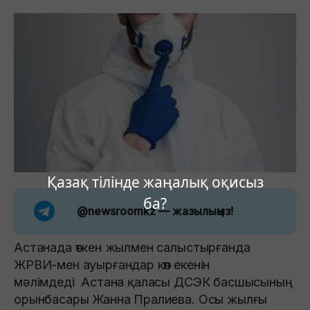
Қазақ тілінде жаңалық оқисыз
ба?
@newsroomkz
— жазылыңыз!
Астанада өткен жылмен салыстырғанда
ЖРВИ-мен ауырғандар көп екенін
мәлімдеді Астана қаласы ДСЭК басшысының
орынбасары Жанна Пралиева. Осы жылғы