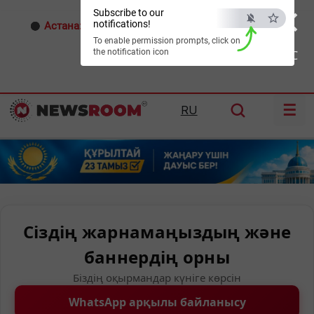
×
Subscribe to our
notifications!
Астана:
24°C
Алматы:
25°C
Шымкент:
27°C
To enable permission prompts, click on
the notification icon
ESC
☰
RU
Сіздің жарнамаңыздың және
баннердің орны
Біздің оқырмандар күніге көрсін
WhatsApp арқылы байланысу