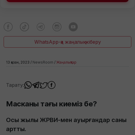
WhatsApp-қа жаңалық жіберу
13 қазан, 2023 /
NewsRoom
/
Жаңалықтар
Тарату:
Масканы тағы киеміз бе?
Осы жылы ЖРВИ-мен ауырғандар саны
артты.