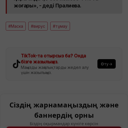
жоғары», - деді Пралиева.
#Маска
#вирус
#тұмау
TikTok-та отырсыз ба? Онда
бізге жазылыңыз.
Өту→
Маңызды жаңалықтарды жедел алу
үшін жазылыңыз.
Сіздің жарнамаңыздың және
баннердің орны
Біздің оқырмандар күніге көрсін