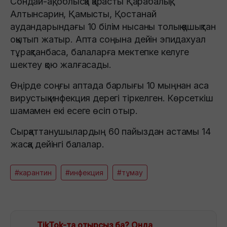
Сондай-ақ, облысқа қарасты Қарабалық,
Алтынсарин, Қамысты, Қостанай
аудандарындағы 10 білім нысаны толық қашықтан
оқытып жатыр. Апта соңына дейін эпидахуал
тұрақтанбаса, балаларға мектепке келуге
шектеу қою жалғасады.
Өңірде соңғы аптада барлығы 10 мыңнан аса
вирустық инфекция дерегі тіркелген. Көрсеткіш
шамамен екі есеге өсіп отыр.
Сырқаттанушылардың 60 пайыздан астамы 14
жасқа дейінгі балалар.
#карантин
#инфекция
#тұмау
TikTok-та отырсыз ба? Онда