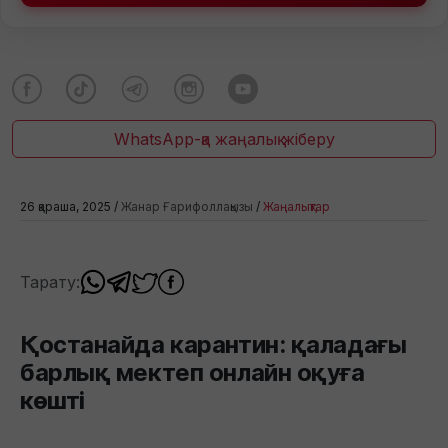
WhatsApp-қа жаңалық жіберу
26 қараша, 2025 /
Жанар Ғарифоллақызы
/
Жаңалықтар
Тарату:
Қостанайда карантин: қаладағы
барлық мектеп онлайн оқуға
көшті