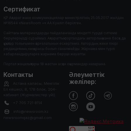
Сертификат
ҚР Ақпарат және коммуникациялар министрлігінің 25.05.2017 жылдан
№16544 «NewsRoom +» АА Куәлігі берілген.
Сайттағы материалдарды пайдаланғанда міндетті түрде сілтеме
берулеріңізді сұраймыз. Ақпараттық порталдағы авторлық және басқа да
құқықтар толығымен қорғалатынын ескертеміз. Автордың жеке пікірі
редакцияның көзқарасы болып саналмайды. Жарнама мен түрлі
хабарландыруларға жарнама беруші жауапты.
Портал жаңалықтары 18 жастан асқан оқырмандар назарына.
Контакты
Әлеуметтік
желілер:
Астана каласы, Менгілік
Ел кешесі, 8, 17В блок, 204-
кабинет (Журналистер уйі)
+7 705 721 8114
info@newsroom.kz
newsroomqaz@gmail.com