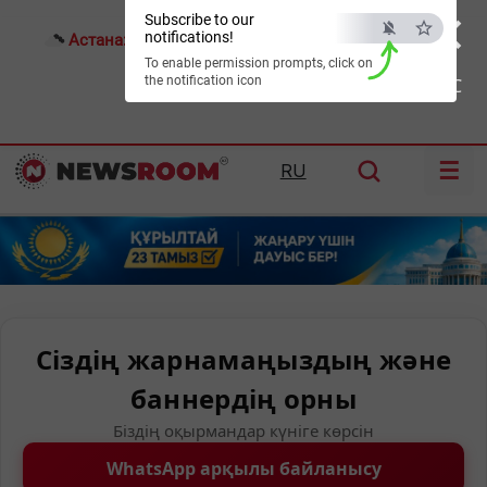
×
Subscribe to our
notifications!
Астана:
23°C
Алматы:
29°C
Шымкент:
35°C
To enable permission prompts, click on
the notification icon
ESC
☰
RU
Сіздің жарнамаңыздың және
баннердің орны
Біздің оқырмандар күніге көрсін
WhatsApp арқылы байланысу