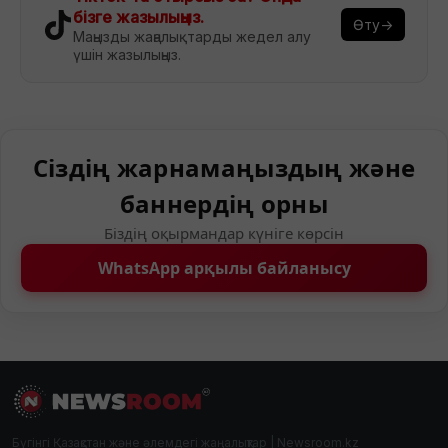
бізге жазылыңыз.
Өту→
Маңызды жаңалықтарды жедел алу
үшін жазылыңыз.
Сіздің жарнамаңыздың және
баннердің орны
Біздің оқырмандар күніге көрсін
WhatsApp арқылы байланысу
Бүгінгі Қазақстан және әлемдегі жаңалықтар | Newsroom.kz