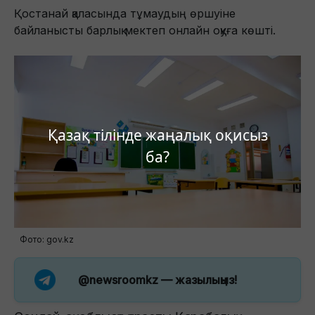
Қостанай қаласында тұмаудың өршуіне
байланысты барлық мектеп онлайн оқуға көшті.
Қазақ тілінде жаңалық оқисыз
ба?
Фото: gov.kz
@newsroomkz
— жазылыңыз!