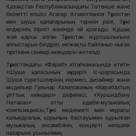
Қазақстан Республикасындағы Төтенше және
Өкілетті елшісі Агалар Атамогланов Түркістан
мен шуша қалаларының тарихи рөлі, Түркі
елдерінің бірлігі жөнінде ой қозғады. Құшақ
жая қарсы алған Түркістан жұртшылығына
алғыстарын білдіріп, екіжақты байланыс нығая
түсетініне сенімді екендерін жеткізді.
Түркістандағы «Фараб» кітапханасында өтетін
«Шуша қаласының күндері» іс-шарасында
Шуша суретшілерінің көрмесі, дизайнер және
модельер Гульнар Халилованың «Карабахтың
ұлттық киімдері» дефилесі, «Хуршидбану
Натаван» атты әдеби-музыкалық
композициясы,Түркі мәдениеті мен мұрасы
халықаралық қорының бастауымен құрылған
музыкалық ансамблінің концерті көпшілік
назарына ұсынылмақ.