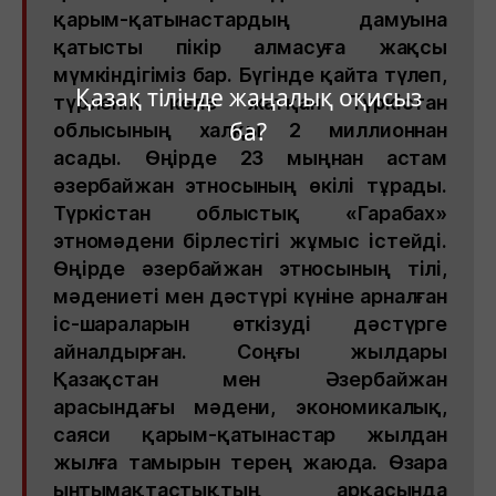
қарым-қатынастардың дамуына
қатысты пікір алмасуға жақсы
мүмкіндігіміз бар. Бүгінде қайта түлеп,
Қазақ тілінде жаңалық оқисыз
түрленіп келе жатқан Түркістан
ба?
облысының халқы 2 миллионнан
асады. Өңірде 23 мыңнан астам
әзербайжан этносының өкілі тұрады.
Түркістан облыстық «Гарабах»
этномәдени бірлестігі жұмыс істейді.
Өңірде әзербайжан этносының тілі,
мәдениеті мен дәстүрі күніне арналған
іс-шараларын өткізуді дәстүрге
айналдырған. Соңғы жылдары
Қазақстан мен Әзербайжан
арасындағы мәдени, экономикалық,
саяси қарым-қатынастар жылдан
жылға тамырын терең жаюда. Өзара
ынтымақтастықтың арқасында