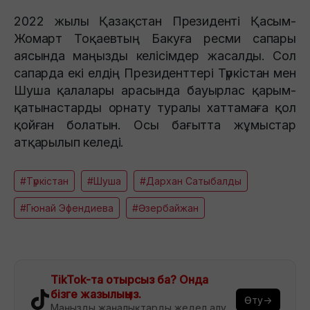
2022 жылы Қазақстан Президенті Қасым-
Жомарт Тоқаевтың Бакуға ресми сапары
аясында маңызды келісімдер жасалды. Сол
сапарда екі елдің Президенттері Түркістан мен
Шуша қалалары арасында бауырлас қарым-
қатынастарды орнату туралы хаттамаға қол
қойған болатын. Осы бағытта жұмыстар
атқарылып келеді.
#Түркістан
#Шуша
#Дархан Сатыбалды
#Гюнай Эфендиева
#Әзербайжан
TikTok-та отырсыз ба? Онда
бізге жазылыңыз.
Өту→
Маңызды жаңалықтарды жедел алу