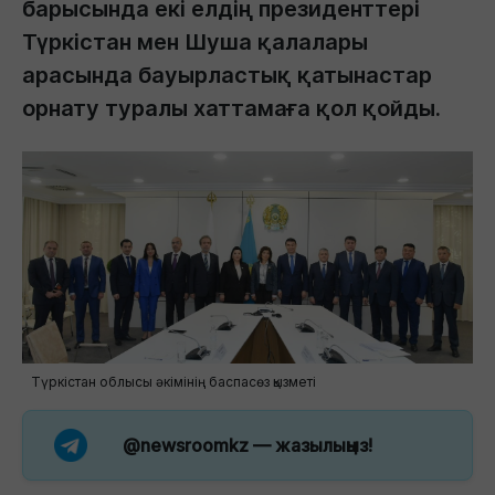
барысында екі елдің президенттері
Түркістан мен Шуша қалалары
арасында бауырластық қатынастар
орнату туралы хаттамаға қол қойды.
Түркістан облысы әкімінің баспасөз қызметі
@newsroomkz
— жазылыңыз!