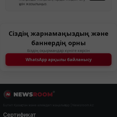
үшін жазылыңыз.
Сіздің жарнамаңыздың және
баннердің орны
Біздің оқырмандар күніге көрсін
WhatsApp арқылы байланысу
Бүгінгі Қазақстан және әлемдегі жаңалықтар | Newsroom.kz
Сертификат