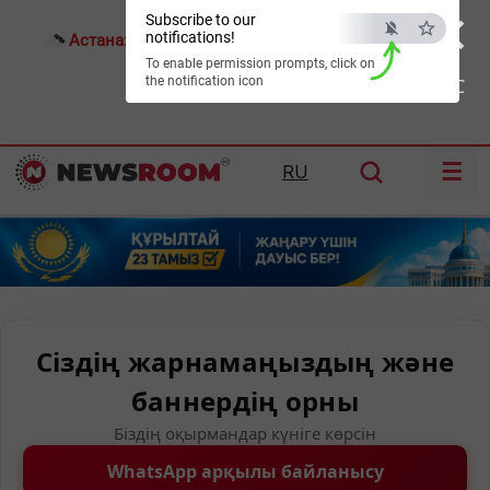
×
Subscribe to our
notifications!
Астана:
26°C
Алматы:
30°C
Шымкент:
35°C
To enable permission prompts, click on
the notification icon
ESC
☰
RU
Сіздің жарнамаңыздың және
баннердің орны
Біздің оқырмандар күніге көрсін
WhatsApp арқылы байланысу