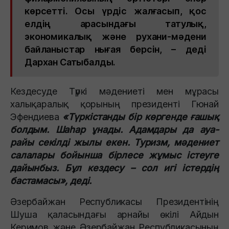
көрсетті. Осы үрдіс жалғасып, қос
елдің арасындағы татулық,
экономикалық және рухани-мәдени
байланыстар нығая берсін, – деді
Дархан Сатыбалды.
Кездесуде Түркі мәдениеті мен мұрасы
халықаралық қорының президенті Гюнай
Эфендиева
«Түркістанды бір көргенде ғашық
болдым. Шаһар ұнады. Адамдары да ауа-
райы секілді жылы екен. Туризм, мәдениет
салалары бойынша бірлесе жұмыс істеуге
дайынбыз. Бұл кездесу – сол игі істердің
бастамасы», деді.
Әзербайжан Республикасы Президентінің
Шуша қаласындағы арнайы өкілі Айдын
Керимов және Әзербайжан Республикасының