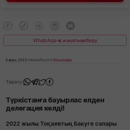
WhatsApp-қа жаңалық жіберу
5 қазан, 2023 /
NewsRoom
/
Жаңалықтар
Тарату:
Түркістанға бауырлас елден
делегация келді!
2022 жылы Тоқаевтың Бакуге сапары