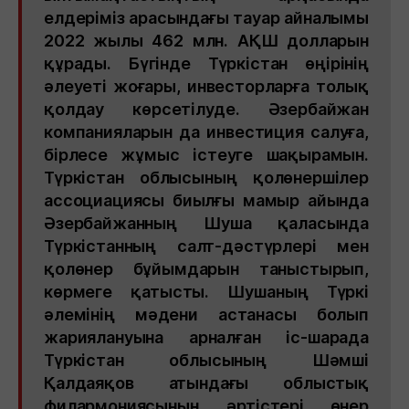
елдеріміз арасындағы тауар айналымы
2022 жылы 462 млн. АҚШ долларын
құрады. Бүгінде Түркістан өңірінің
әлеуеті жоғары, инвесторларға толық
қолдау көрсетілуде. Әзербайжан
компанияларын да инвестиция салуға,
бірлесе жұмыс істеуге шақырамын.
Түркістан облысының қолөнершілер
ассоциациясы биылғы мамыр айында
Әзербайжанның Шуша қаласында
Түркістанның салт-дәстүрлері мен
қолөнер бұйымдарын таныстырып,
көрмеге қатысты. Шушаның Түркі
әлемінің мәдени астанасы болып
жариялануына арналған іс-шарада
Түркістан облысының Шәмші
Қалдаяқов атындағы облыстық
филармониясының әртістері өнер