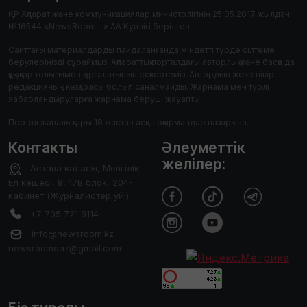
ҚР Ақпарат және коммуникациялар министрлігінің 25.05.2017 жылдан
№16544 «NewsRoom +» АА Куәлігі берілген.
Сайттағы материалдарды пайдаланғанда міндетті түрде сілтеме
берулеріңізді сұраймыз. Ақпараттық порталдағы авторлық және басқа да
құқықтар толығымен қорғалатынын ескертеміз. Автордың жеке пікірі
редакцияның көзқарасы болып саналмайды. Жарнама мен түрлі
хабарландыруларға жарнама беруші жауапты.
Портал жаңалықтары 18 жастан асқан оқырмандар назарына.
Контакты
Әлеуметтік
желілер:
Астана каласы, Менгілік
Ел кешесі, 8, 17В блок, 204-
кабинет (Журналистер уйі)
+7 705 721 8114
info@newsroom.kz
newsroomqaz@gmail.com