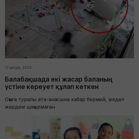
12 шілде, 2024
Балабақшада екі жасар баланың
үстіне кереует құлап кеткен
Оқиға туралы ата-анасына хабар бермей, жедел
жәрдем шақырмаған