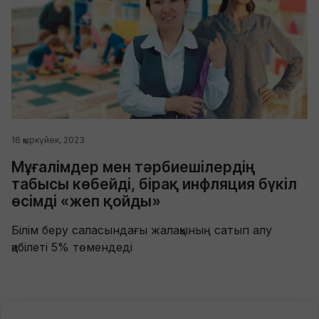
16 қыркүйек, 2023
Мұғалімдер мен тәрбиешілердің
табысы көбейді, бірақ инфляция бүкіл
өсімді «жеп қойды»
Білім беру саласындағы жалақының сатып алу
қабілеті 5% төмендеді