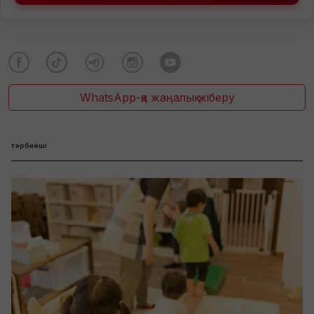
WhatsApp-қа жаңалық жіберу
тәрбиеші