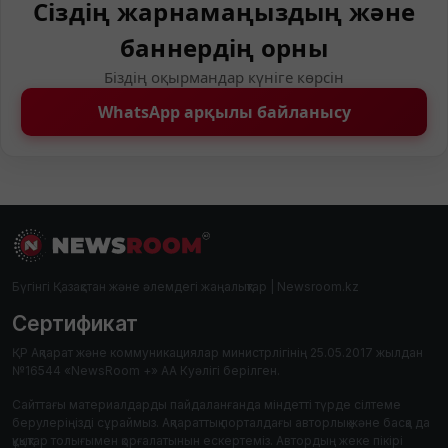
Сіздің жарнамаңыздың және
баннердің орны
Біздің оқырмандар күніге көрсін
WhatsApp арқылы байланысу
Бүгінгі Қазақстан және әлемдегі жаңалықтар | Newsroom.kz
Сертификат
ҚР Ақпарат және коммуникациялар министрлігінің 25.05.2017 жылдан
№16544 «NewsRoom +» АА Куәлігі берілген.
Сайттағы материалдарды пайдаланғанда міндетті түрде сілтеме
берулеріңізді сұраймыз. Ақпараттық порталдағы авторлық және басқа да
құқықтар толығымен қорғалатынын ескертеміз. Автордың жеке пікірі