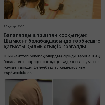
28 қаңтар, 2026
Балаларды шприцпен қорқытқан:
Шымкент балабақшасында тәрбиешіге
қатысты қылмыстық іс қозғалды
Шымкенттегі балабақшалардың бірінде тәрбиешінің
балаларды шприцпен қорқытқан видеосы әлеуметтік
желіде тарады. Бейнебақылау камерасынан
тәрбиешінің ба...