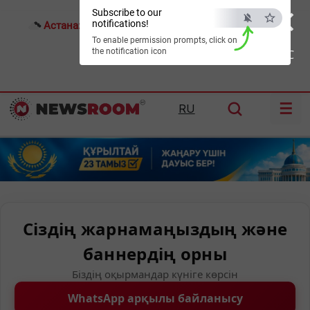
×
Subscribe to our
notifications!
Астана:
27°C
Алматы:
31°C
Шымкент:
36°C
To enable permission prompts, click on
the notification icon
ESC
☰
RU
Сіздің жарнамаңыздың және
баннердің орны
Біздің оқырмандар күніге көрсін
WhatsApp арқылы байланысу