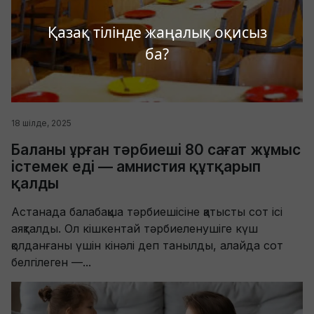
Қазақ тілінде жаңалық оқисыз
ба?
18 шілде, 2025
Баланы ұрған тәрбиеші 80 сағат жұмыс
істемек еді — амнистия құтқарып
қалды
Астанада балабақша тәрбиешісіне қатысты сот ісі
аяқталды. Ол кішкентай тәрбиеленушіге күш
қолданғаны үшін кінәлі деп танылды, алайда сот
белгілеген —...