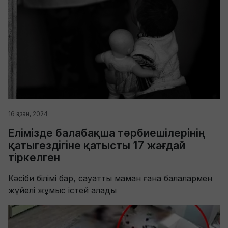
16 қазан, 2024
Елімізде балабақша тәрбиешілерінің
қатыгездігіне қатысты 17 жағдай
тіркелген
Кәсіби білімі бар, сауатты маман ғана балалармен
жүйелі жұмыс істей алады