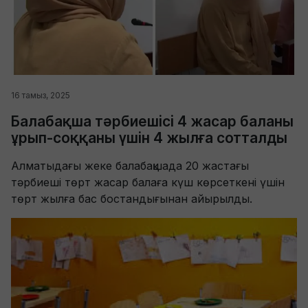
16 тамыз, 2025
Балабақша тәрбиешісі 4 жасар баланы
ұрып-соққаны үшін 4 жылға сотталды
Алматыдағы жеке балабақшада 20 жастағы
тәрбиеші төрт жасар балаға күш көрсеткені үшін
төрт жылға бас бостандығынан айырылды.