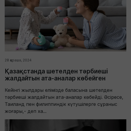
28 қараша, 2024
Қазақстанда шетелден тәрбиеші
жалдайтын ата-аналар көбейген
Кейінгі жылдары елімізде баласына шетелден
тәрбиеші жалдайтын ата-аналар көбейді. Әсіресе,
Таиланд пен филиппиндік күтушілерге сұраныс
жоғары,- деп ха...