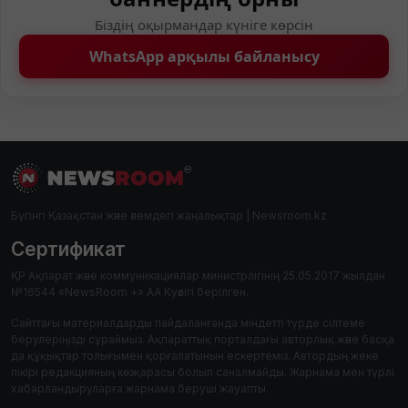
Біздің оқырмандар күніге көрсін
WhatsApp арқылы байланысу
Бүгінгі Қазақстан және әлемдегі жаңалықтар | Newsroom.kz
Сертификат
ҚР Ақпарат және коммуникациялар министрлігінің 25.05.2017 жылдан
№16544 «NewsRoom +» АА Куәлігі берілген.
Сайттағы материалдарды пайдаланғанда міндетті түрде сілтеме
берулеріңізді сұраймыз. Ақпараттық порталдағы авторлық және басқа
да құқықтар толығымен қорғалатынын ескертеміз. Автордың жеке
пікірі редакцияның көзқарасы болып саналмайды. Жарнама мен түрлі
хабарландыруларға жарнама беруші жауапты.