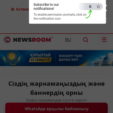
×
Subscribe to our
notifications!
Астана:
32°C
Алматы:
32°C
Шымкент:
36°C
To enable permission prompts, click on
the notification icon
ESC
☰
RU
Сіздің жарнамаңыздың және
баннердің орны
Біздің оқырмандар күніге көрсін
WhatsApp арқылы байланысу