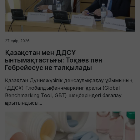
27 сәуір, 2026
Қазақстан мен ДДСҰ
ынтымақтастығы: Тоқаев пен
Гебрейесус не талқылады
Қазақстан Дүниежүзілік денсаулық сақтау ұйымының
(ДДCҰ) Глобалдық бенчмаркинг құралы (Global
Benchmarking Tool, GBT) шеңберіндегі бағалау
қорытындысы...