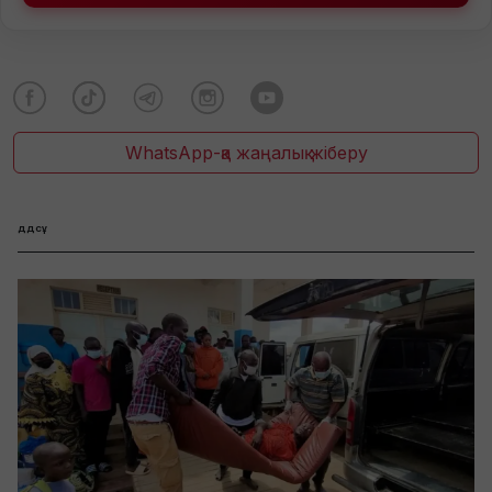
WhatsApp-қа жаңалық жіберу
ддсұ