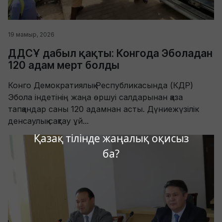
19 мамыр, 2026
ДДСҰ дабыл қақты: Конгода Эболадан
120 адам мерт болды
Конго Демократиялық Республикасында (КДР)
Эбола індетінің жаңа өршуі салдарынан қаза
тапқандар саны 120 адамнан асты. Дүниежүзілік
денсаулық сақтау ұй...
Қазақ тілінде жаңалық оқисыз
ба?