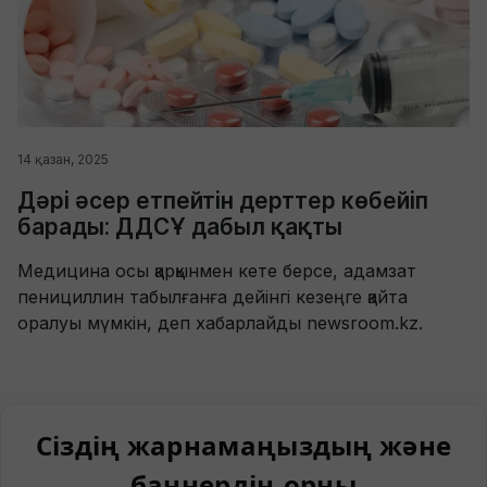
14 қазан, 2025
Дәрі әсер етпейтін дерттер көбейіп
барады: ДДСҰ дабыл қақты
Mедицина осы қарқынмен кете берсе, адамзат
пенициллин табылғанға дейінгі кезеңге қайта
оралуы мүмкін, деп хабарлайды newsroom.kz.
Сіздің жарнамаңыздың және
баннердің орны