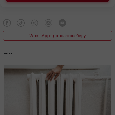
WhatsApp-қа жаңалық жіберу
Аягөз