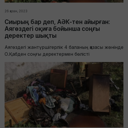
26 қазан, 2023
Сиырың бар деп, АӘК-тен айырған:
Аягөздегі оқиға бойынша соңғы
деректер шықты
Аягөздегі жантүршігерлік 4 баланың қазасы жөнінде
О.Қабден соңғы деректермен бөлісті