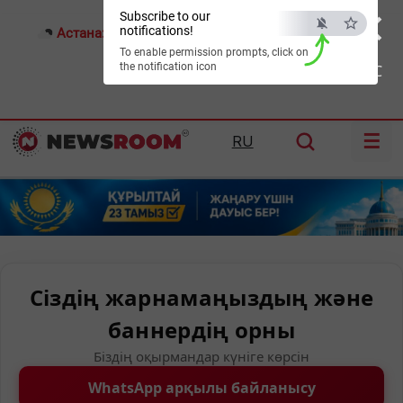
×
Subscribe to our
notifications!
Астана:
17°C
Алматы:
22°C
Шымкент:
26°C
To enable permission prompts, click on
the notification icon
ESC
☰
RU
Сіздің жарнамаңыздың және
баннердің орны
Біздің оқырмандар күніге көрсін
WhatsApp арқылы байланысу