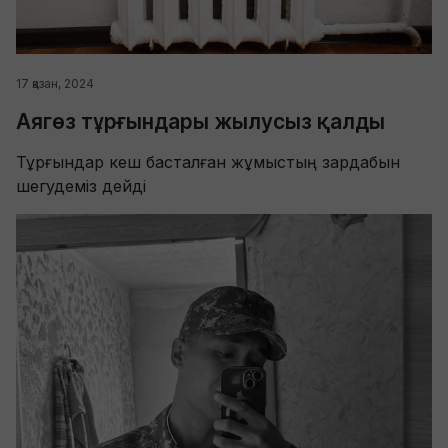
17 қазан, 2024
Аягөз тұрғындары жылусыз қалды
Тұрғындар кеш басталған жұмыстың зардабын
шегудеміз дейді