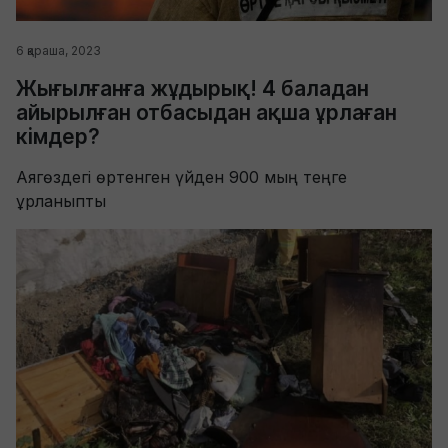
6 қараша, 2023
Жығылғанға жұдырық! 4 баладан
айырылған отбасыдан ақша ұрлаған
кімдер?
Аягөздегі өртенген үйден 900 мың теңге
ұрланыпты