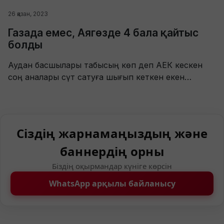
26 қазан, 2023
Газада емес, Аягөзде 4 бала қайтыс
болды
Аудан басшылары табысың көп деп АЕК кескен
соң аналары сүт сатуға шығып кеткен екен…
Сіздің жарнамаңыздың және
баннердің орны
Біздің оқырмандар күніге көрсін
WhatsApp арқылы байланысу