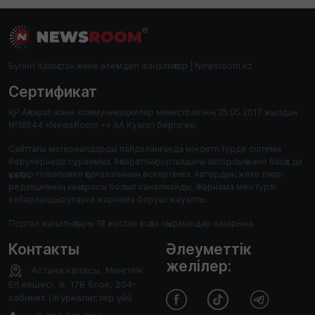
Бүгінгі Қазақстан және әлемдегі жаңалықтар | Newsroom.kz
Сертификат
ҚР Ақпарат және коммуникациялар министрлігінің 25.05.2017 жылдан
№16544 «NewsRoom +» АА Куәлігі берілген.
Сайттағы материалдарды пайдаланғанда міндетті түрде сілтеме
берулеріңізді сұраймыз. Ақпараттық порталдағы авторлық және басқа да
құқықтар толығымен қорғалатынын ескертеміз. Автордың жеке пікірі
редакцияның көзқарасы болып саналмайды. Жарнама мен түрлі
хабарландыруларға жарнама беруші жауапты.
Портал жаңалықтары 18 жастан асқан оқырмандар назарына.
Контакты
Әлеуметтік
желілер:
Астана каласы, Менгілік
Ел кешесі, 8, 17В блок, 204-
кабинет (Журналистер уйі)