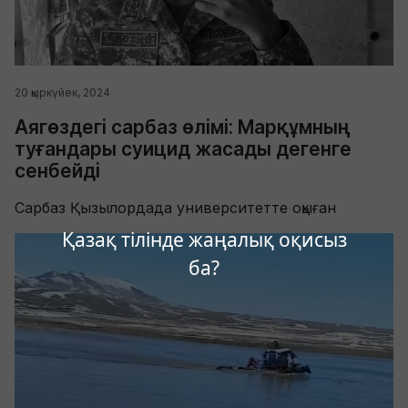
20 қыркүйек, 2024
Аягөздегі сарбаз өлімі: Марқұмның
туғандары суицид жасады дегенге
сенбейді
Сарбаз Қызылордада университетте оқыған
Қазақ тілінде жаңалық оқисыз
ба?