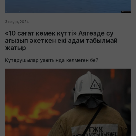
3 сәуір, 2024
«10 сағат көмек күтті» Аягөзде су
ағызып әкеткен екі адам табылмай
жатыр
Құтқарушылар уақытында келмеген бе?