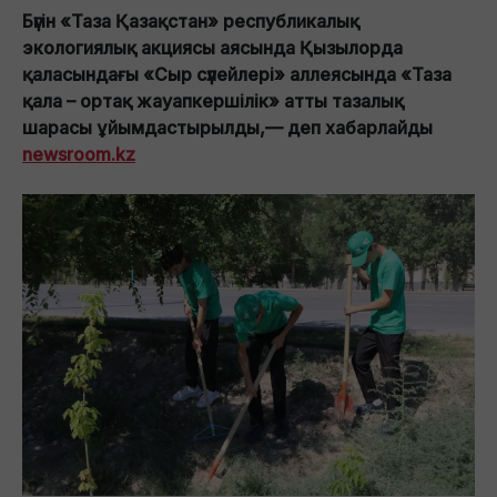
Бүгін «Таза Қазақстан» республикалық
экологиялық акциясы аясында Қызылорда
қаласындағы «Сыр сүлейлері» аллеясында «Таза
қала – ортақ жауапкершілік» атты тазалық
шарасы ұйымдастырылды,— деп хабарлайды
newsroom.kz