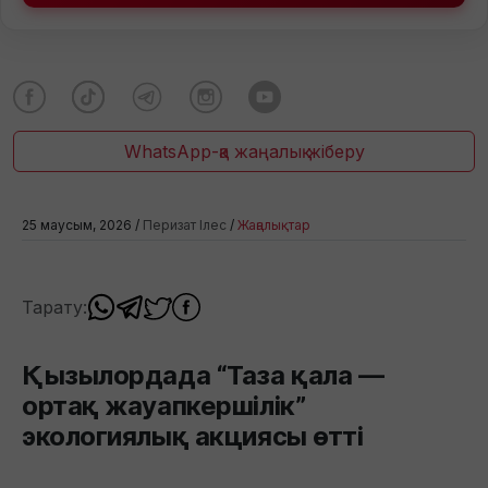
WhatsApp-қа жаңалық жіберу
25 маусым, 2026 /
Перизат Ілес
/
Жаңалықтар
Тарату:
Қызылордада “Таза қала —
ортақ жауапкершілік”
экологиялық акциясы өтті