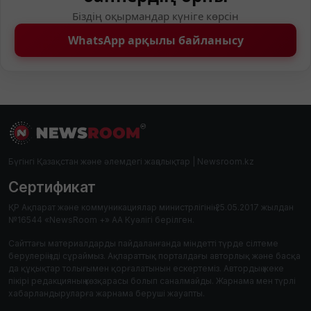
Біздің оқырмандар күніге көрсін
WhatsApp арқылы байланысу
Бүгінгі Қазақстан және әлемдегі жаңалықтар | Newsroom.kz
Сертификат
ҚР Ақпарат және коммуникациялар министрлігінің 25.05.2017 жылдан
№16544 «NewsRoom +» АА Куәлігі берілген.
Сайттағы материалдарды пайдаланғанда міндетті түрде сілтеме
берулеріңізді сұраймыз. Ақпараттық порталдағы авторлық және басқа
да құқықтар толығымен қорғалатынын ескертеміз. Автордың жеке
пікірі редакцияның көзқарасы болып саналмайды. Жарнама мен түрлі
хабарландыруларға жарнама беруші жауапты.