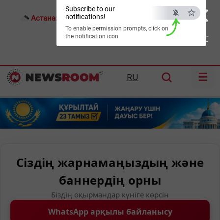
×
Subscribe to our
notifications!
Астана:
17°C
Алматы:
18°C
Шымкент:
21°C
To enable permission prompts, click on
the notification icon
ESC
☰
RU
Сіздің жарнамаңыздың және
баннердің орны
Біздің оқырмандар күніге көрсін
WhatsApp арқылы байланысу