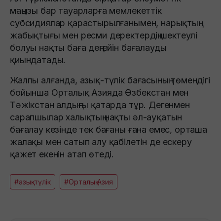
маңызы бар тауарларға мемлекеттік
субсидиялар қарастырылғанымен, нарықтың
жабықтығы мен ресми деректердің шектеулі
болуы нақты баға деңгейін бағалауды
қиындатады.
Жалпы алғанда, азық-түлік бағасының төмендігі
бойынша Орталық Азияда Өзбекстан мен
Тәжікстан алдыңғы қатарда тұр. Дегенмен
сарапшылар халықтың нақты әл-ауқатын
бағалау кезінде тек бағаны ғана емес, орташа
жалақы мен сатып алу қабілетін де ескеру
қажет екенін атап өтеді.
#азық-түлік
#Орталық Азия