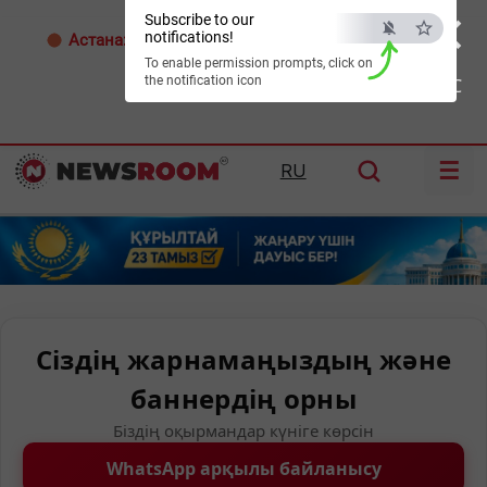
×
Subscribe to our
notifications!
Астана:
33°C
Алматы:
35°C
Шымкент:
36°C
To enable permission prompts, click on
the notification icon
ESC
☰
RU
Сіздің жарнамаңыздың және
баннердің орны
Біздің оқырмандар күніге көрсін
WhatsApp арқылы байланысу