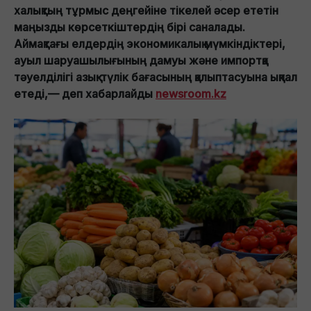
халықтың тұрмыс деңгейіне тікелей әсер ететін
маңызды көрсеткіштердің бірі саналады.
Аймақтағы елдердің экономикалық мүмкіндіктері,
ауыл шаруашылығының дамуы және импортқа
тәуелділігі азық-түлік бағасының қалыптасуына ықпал
етеді,— деп хабарлайды
newsroom.kz