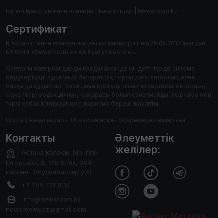
Бүгінгі Қазақстан және әлемдегі жаңалықтар | Newsroom.kz
Сертификат
ҚР Ақпарат және коммуникациялар министрлігінің 25.05.2017 жылдан
№16544 «NewsRoom +» АА Куәлігі берілген.
Сайттағы материалдарды пайдаланғанда міндетті түрде сілтеме
берулеріңізді сұраймыз. Ақпараттық порталдағы авторлық және
басқа да құқықтар толығымен қорғалатынын ескертеміз. Автордың
жеке пікірі редакцияның көзқарасы болып саналмайды. Жарнама мен
түрлі хабарландыруларға жарнама беруші жауапты.
Портал жаңалықтары 18 жастан асқан оқырмандар назарына.
Контакты
Әлеуметтік
желілер:
Астана каласы, Менгілік
Ел кешесі, 8, 17В блок, 204-
кабинет (Журналистер уйі)
+7 705 721 8114
info@newsroom.kz
newsroomqaz@gmail.com