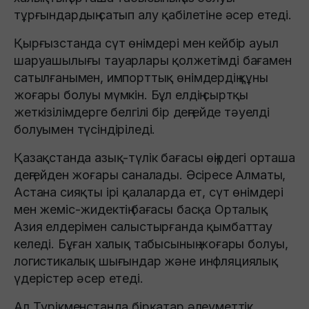
тұрғындардың сатып алу қабілетіне әсер етеді.
Қырғызстанда сүт өнімдері мен кейбір ауыл
шаруашылығы тауарлары қолжетімді бағамен
сатылғанымен, импорттық өнімдердің құны
жоғары болуы мүмкін. Бұл елдің сыртқы
жеткізілімдерге белгілі бір деңгейде тәуелді
болуымен түсіндіріледі.
Қазақстанда азық-түлік бағасы өңірдегі орташа
деңгейден жоғары саналады. Әсіресе Алматы,
Астана сияқты ірі қалаларда ет, сүт өнімдері
мен жеміс-жидектің бағасы басқа Орталық
Азия елдерімен салыстырғанда қымбаттау
келеді. Бұған халық табысының жоғары болуы,
логистикалық шығындар және инфляциялық
үдерістер әсер етеді.
Ал Түрікменстанда бірқатар әлеуметтік