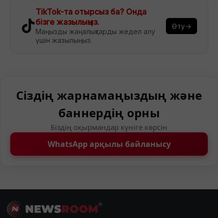
TikTok-та отырсыз ба? Онда
бізге жазылыңыз.
Өту→
Маңызды жаңалықтарды жедел алу
үшін жазылыңыз.
Сіздің жарнамаңыздың және
баннердің орны
Біздің оқырмандар күніге көрсін
WhatsApp арқылы байланысу