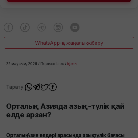
WhatsApp-қа жаңалық жіберу
22 маусым, 2026 /
Перизат Ілес
/
Қаржы
Тарату:
Орталық Азияда азық-түлік қай
елде арзан?
Орталық Азия елдері арасында азық-түлік бағасы