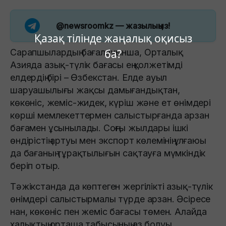
@newsroomkz
— жазылыңыз!
Қазақ тілінде жаңалық оқисыз
Сарапшылардың бағалауынша, Орталық
ба?
Азияда азық-түлік бағасы ең қолжетімді
елдердің бірі – Өзбекстан. Елде ауыл
шаруашылығы жақсы дамығандықтан,
көкөніс, жеміс-жидек, күріш және ет өнімдері
көрші мемлекеттермен салыстырғанда арзан
бағамен ұсынылады. Соңғы жылдары ішкі
өндірістің артуы мен экспорт көлемінің ұлғаюы
да бағаның тұрақтылығын сақтауға мүмкіндік
беріп отыр.
Тәжікстанда да көптеген жергілікті азық-түлік
өнімдері салыстырмалы түрде арзан. Әсіресе
нан, көкөніс пен жеміс бағасы төмен. Алайда
халықтың орташа табысының аз болуы