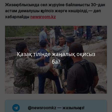
Жизақ облысында сел жүруіне байланысты 30-дан
астам демалушы қауіпсіз жерге көшірілді,— деп
хабарлайды
newsroom.kz
Қазақ тілінде жаңалық оқисыз
ба?
@newsroomkz
— жазылыңыз!