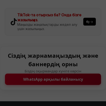
TikTok-та отырсыз ба? Онда бізге
жазылыңыз.
Өту→
Маңызды жаңалықтарды жедел алу
үшін жазылыңыз.
Сіздің жарнамаңыздың және
баннердің орны
Біздің оқырмандар күніге көрсін
WhatsApp арқылы байланысу