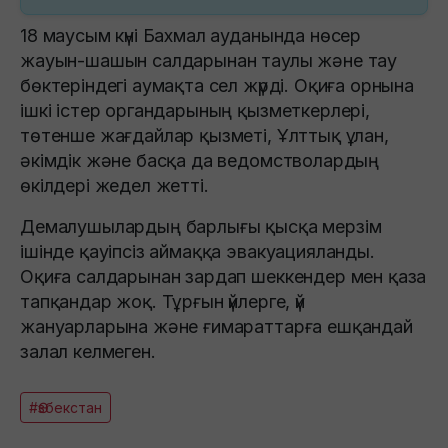
18 маусым күні Бахмал ауданында нөсер
жауын-шашын салдарынан таулы және тау
бөктеріндегі аумақта сел жүрді. Оқиға орнына
ішкі істер органдарының қызметкерлері,
төтенше жағдайлар қызметі, Ұлттық ұлан,
әкімдік және басқа да ведомстволардың
өкілдері жедел жетті.
Демалушылардың барлығы қысқа мерзім
ішінде қауіпсіз аймаққа эвакуацияланды.
Оқиға салдарынан зардап шеккендер мен қаза
тапқандар жоқ. Тұрғын үйлерге, үй
жануарларына және ғимараттарға ешқандай
залал келмеген.
#Өзбекстан