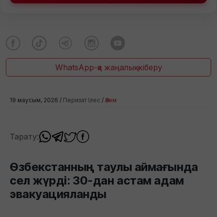
WhatsApp-қа жаңалық жіберу
19 маусым, 2026 /
Перизат Ілес
/
Әлем
Тарату:
Өзбекстанның таулы аймағында
сел жүрді: 30-дан астам адам
эвакуацияланды