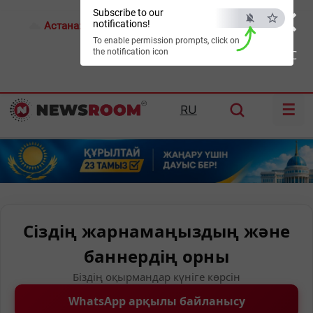
×
Subscribe to our
notifications!
Астана:
28°C
Алматы:
31°C
Шымкент:
37°C
To enable permission prompts, click on
the notification icon
ESC
☰
RU
Сіздің жарнамаңыздың және
баннердің орны
Біздің оқырмандар күніге көрсін
WhatsApp арқылы байланысу