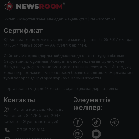
Бүгінгі Қазақстан және әлемдегі жаңалықтар | Newsroom.kz
Сертификат
ҚР Ақпарат және коммуникациялар министрлігінің 25.05.2017 жылдан
№16544 «NewsRoom +» АА Куәлігі берілген.
Сайттағы материалдарды пайдаланғанда міндетті түрде сілтеме
берулеріңізді сұраймыз. Ақпараттық порталдағы авторлық және
басқа да құқықтар толығымен қорғалатынын ескертеміз. Автордың
жеке пікірі редакцияның көзқарасы болып саналмайды. Жарнама мен
түрлі хабарландыруларға жарнама беруші жауапты.
Портал жаңалықтары 18 жастан асқан оқырмандар назарына.
Контакты
Әлеуметтік
желілер:
Астана каласы, Менгілік
Ел кешесі, 8, 17В блок, 204-
кабинет (Журналистер уйі)
+7 705 721 8114
info@newsroom.kz