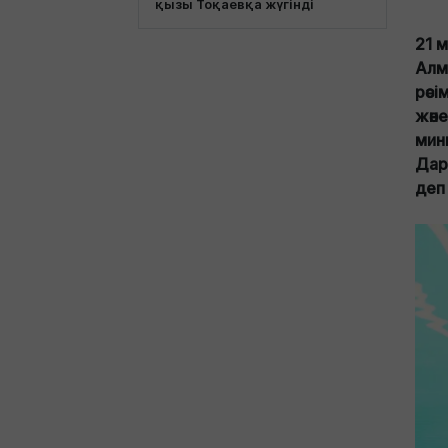
қызы Тоқаевқа жүгінді
21 
Алм
рәс
жән
мин
Дар
деп