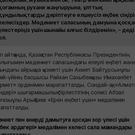
қоғамның рухани жаңғыруына, ұлттық
құндылықтарды дәріптеуге өлшеусіз еңбек сіңірі
келесіздер. Мәдениет саласының дамуына қосқа
үлестеріңіз үшін шынайы алғыс білдіремін», – деді
ол.
п айтқанда, Қазақстан Республикасы Президентінің
лығымен мәдениет саласындағы елеулі еңбегі және
ындағы айрықша қызметі үшін Ахмет Байтұрсынұлы
ей-үйінің басшысы Райхан Сахыбекқызы Имаханбет
рмет» орденімен марапатталды. Сондай-ақ, «Алма
ндері» шығармашылық бірлестігінің солисі Абзал
ғазыұлы Арықбаев «Ерен еңбегі үшін» медалімен
апатталды.
ениет пен өнерді дамытуға қосқан зор үлесі үшін
бек ардагері» медалімен келесі сала мамандары
апатталды: