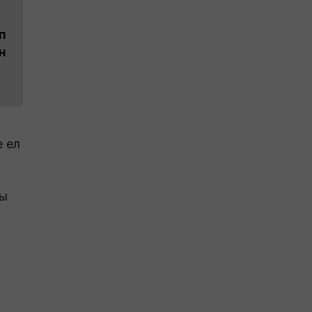
п
н
 ел
ты