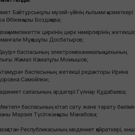
хмет Байтұрсынұлы музей-үйінің ғылыми қызметкері
а Әбікенқызы Боздақова;
азақ мемлекеттік циркінің цирк нөмірлерінің жетекшіс
манғали Мұқашұлы Досбатыров;
Дәуір» баспасының электромеханикалық цехының
тығы Жамал Камалұлы Момышов;
Атамұра» баспасының жетекші редакторы Ирина
оровна Самойлюк;
әдениет саласының ардагері Гүлнәр Құдабаева;
Мектеп» баспасының кітап сату және тарату бөлімін
аны Мәрзия Түсіпжанқызы Манабова;
азақстан Республикасының мәдениет қайраткері, әнші