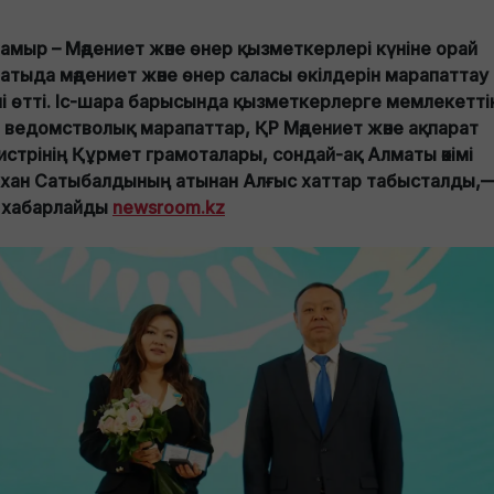
мамыр – Мәдениет және өнер қызметкерлері күніне орай
атыда мәдениет және өнер саласы өкілдерін марапаттау
імі өтті. Іс-шара барысында қызметкерлерге мемлекетті
е ведомстволық марапаттар, ҚР Мәдениет және ақпарат
истрінің Құрмет грамоталары, сондай-ақ Алматы әкімі
хан Сатыбалдының атынан Алғыс хаттар табысталды,
 хабарлайды
newsroom.kz