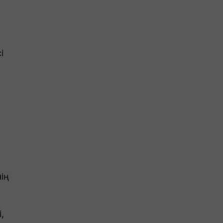
і
ің
,