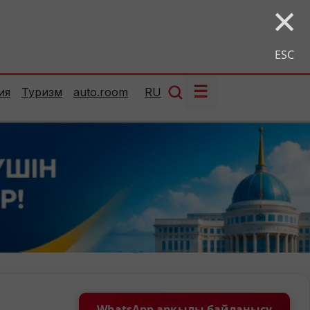
×
ESC
☰
ия
Туризм
auto.room
RU
WhatsApp арқылы байланысу