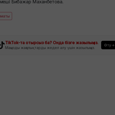
меші Бибажар Маханбетова.
лматы
TikTok-та отырсыз ба? Онда бізге жазылыңыз.
Өту→
Маңызды жаңалықтарды жедел алу үшін жазылыңыз.