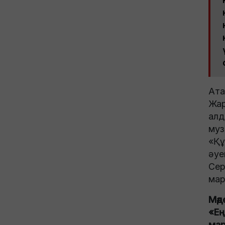
Ата
Жар
алд
муз
«Құ
әуе
Сер
мар
Мәд
«Ең
мар