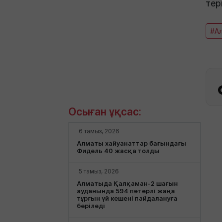
тер
#А
Осыған ұқсас:
6 тамыз, 2026
Алматы хайуанаттар бағындағы
Фидель 40 жасқа толды
5 тамыз, 2026
Алматыда Қалқаман-2 шағын
ауданында 594 пәтерлі жаңа
тұрғын үй кешені пайдалануға
беріледі