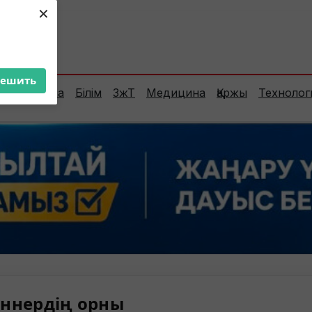
×
ент:
30°C
решить
Сараптама
Білім
ЗжТ
Медицина
Қаржы
Технолог
ннердің орны