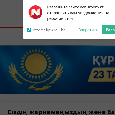
Subscribe to our
Разрешите сайту newsroom.kz
notifications!
отправлять вам уведомления на
To enable permission prompts, click on
Астана:
20°C
Алматы:
25°C
Шымк
рабочий стол
the notification icon
Запретить
Раз
Powered by SendPulse
Елорда
Сіздің жарнамаңыздың және ба