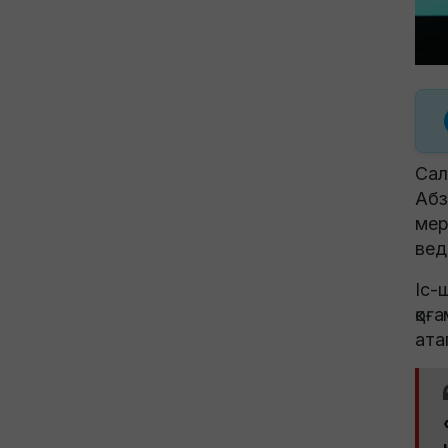
Сал
Абз
мер
вед
Іс-
қоғ
ата