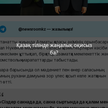
@newsroomkz
— жазылыңыз!
танатты жиында Алматы қаласы әкімінің орынбаса
Қазақ тілінде жаңалық оқисыз
ал Нүкенов мәдениет саласы қызметкерлерін кәсіби
ба?
екесімен құттықтап, бірқатар азаматқа мемлекеттік жә
омстволық марапаттарды табыстады.
шара барысында ол мәдениет пен өнер саласының
амның рухани дамуына зор үлес қосып келе жатқанын
п өтті.
«Сіздер сахнада да, сахна сыртында да қалам ме
қылқалам, музыка мен би, театр мен кино арқылы