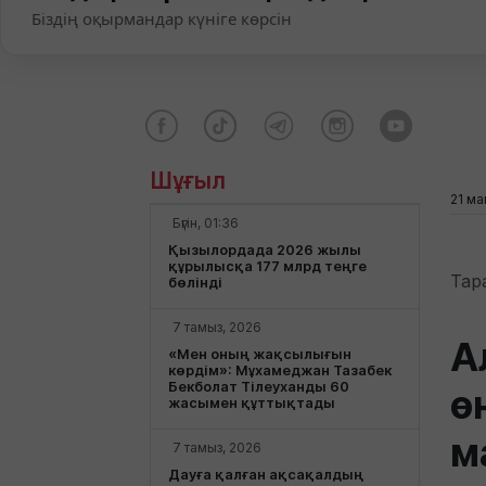
Біздің оқырмандар күніге көрсін
Шұғыл
21 ма
Бүгін, 01:36
Қызылордада 2026 жылы
құрылысқа 177 млрд теңге
Тар
бөлінді
7 тамыз, 2026
А
«Мен оның жақсылығын
көрдім»: Мұхамеджан Тазабек
Бекболат Тілеуханды 60
ө
жасымен құттықтады
м
7 тамыз, 2026
Дауға қалған ақсақалдың