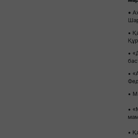
•
А
Шар
• Қ
Құр
• «
бас
• «
Фед
• М
• «
мам
• Қ