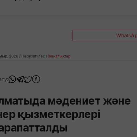
WhatsAp
мыр, 2026 /
Перизат Ілес
/
Жаңалықтар
ату:
лматыда мәдениет және
нер қызметкерлері
арапатталды