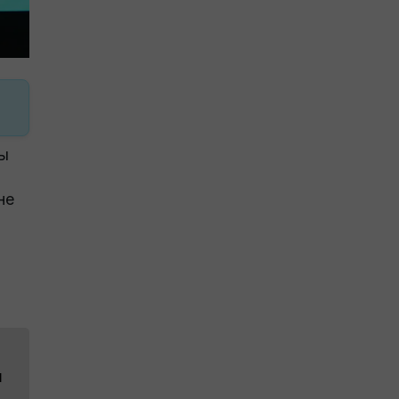
ры
не
н