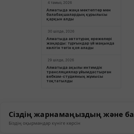
4 тамыз, 2026
Алматыда жаңа мектептер мен
балабақшалардың құрылысы
қарқын алды
30 шілде, 2026
Алматыда автотұрақ ережелері
жаңарды: тұрғындар үй маңында
көлігін тегін қоя алады
29 шілде, 2026
Алматыда ақылы интимдік
трансляциялар ұйымдастырған
вебкам-студияның жұмысы
тоқтатылды
Сіздің жарнамаңыздың және ба
Біздің оқырмандар күніге көрсін