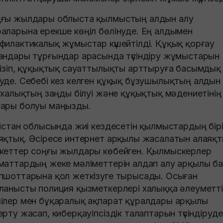
ғы жылдары облыста қылмыстың алдын алу
аларына ерекше көңіл бөлінуде. Ең алдымен
филактикалық жұмыстар күшейтілді. Құқық қорғау
андары тұрғындар арасында түсіндіру жұмыстарын
гізіп, құқықтық сауаттылықты арттыруға басымдық
уде. Себебі кез келген құқық бұзушылықтың алдын
н халықтың заңды білуі және құқықтық мәдениетінің
ары болуы маңызды.
кістан облысында жиі кездесетін қылмыстардың бірі
яқтық. Әсіресе интернет арқылы жасалатын алаяқ
кеттер соңғы жылдары көбейген. Қылмыскерлер
маттардың жеке мәліметтерін алдап алу арқылы ба
пшоттарына қол жеткізуге тырысады. Осыған
ланысты полиция қызметкерлері халыққа әлеуметті
ілер мен бұқаралық ақпарат құралдары арқылы
ерту жасап, киберқауіпсіздік талаптарын түсіндіруде