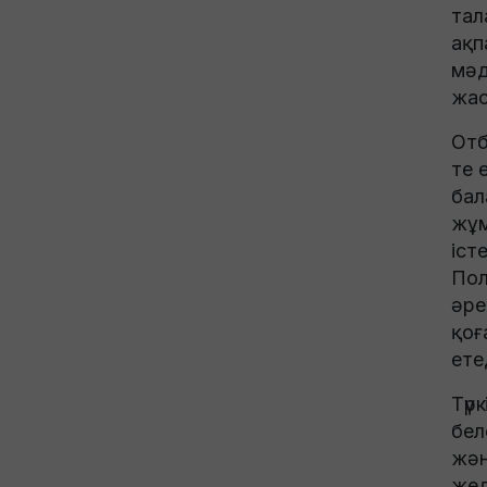
тал
ақп
мәд
жас
Отб
те 
бал
жұм
іст
Пол
әре
қоғ
ете
Түр
бел
жән
жед