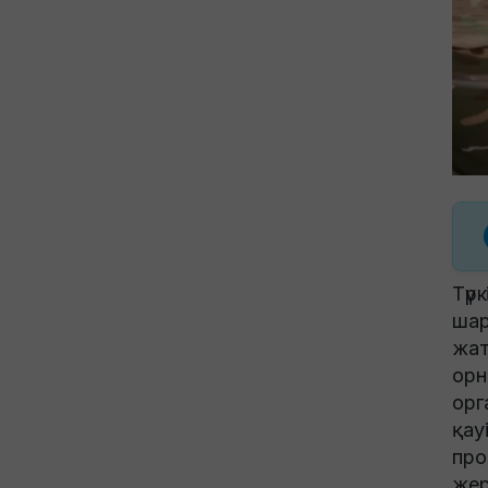
Түр
шар
жат
орн
орг
қау
про
жер