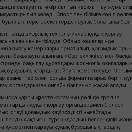
сында салауатты өмір салтын насихаттау жұмыст
мдастырылып келеді. Спорт пен білімге көңіл бөлге
 буынның теріс әрекеттерден аулақ болатыны белгі
іргі таңда цифрлық технологиялар құқық қорғау
асына кеңінен енгізілуде. Облыс көшелерінде
небақылау камералары орнатылып, қоғамдық оры
ақты бақылауға алынған. «Сергек» жүйесі мен басқа
ктронды бақылау құралдары жол-көлік оқиғалары 
ық бұзушылықтарды азайтуға көмектесуде. Соным
ар азаматтар электронды форматта арыз беріп, құ
ғау органдарымен онлайн байланыс жасай алады.
мысқа қарсы күресте қоғамның рөлі де ерекше.
маттардың құқық қорғау органдарымен бірлесіп
ыс істеуі қоғамдық қауіпсіздікті нығайтады.
шілердің сақтығы, тұрғындардың белсенділігі және
ға құрметпен қарауы құқық бұзушылықтардың