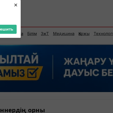
×
ент:
26°C
решить
Сараптама
Білім
ЗжТ
Медицина
Қаржы
Технолог
ннердің орны