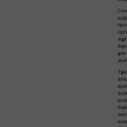
Соң
шар
про
орг
жүр
бер
үші
жоғ
Түр
ала
әре
аза
есе
бай
жел
еск