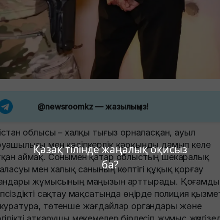
@newsroomkz
— жазылыңыз!
кістан облысы – халқы тығыз орналасқан, ауыл
уашылығы мен кәсіпкерлік қарқынды дамып келе
Қазақ тілінде жаңалық оқисыз
қан аймақ. Сонымен қатар облыстың шекаралық
ба?
аласуы мен халық санының көптігі құқық қорғау
андары жұмысының маңызын арттырады. Қоғамды
іпсіздікті сақтау мақсатында өңірде полиция қызмет
куратура, төтенше жағдайлар органдары және
гілікті атқарушы мекемелер бірлесіп жұмыс жүргізед