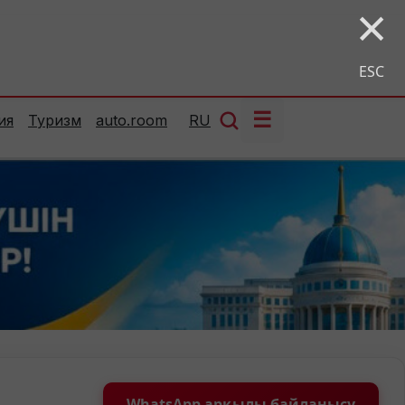
×
ESC
☰
ия
Туризм
auto.room
RU
WhatsApp арқылы байланысу