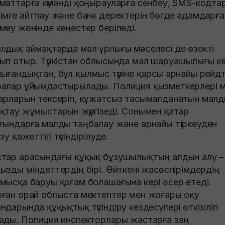
маттарға күмәнді қоңырауларға сенбеу, SMS-кодта
імге айтпау және банк деректерін бөгде адамдарға
меу жөнінде кеңестер беріледі.
лдық аймақтарда мал ұрлығы мәселесі де өзекті
ып отыр. Түркістан облысында мал шаруашылығы к
ығандықтан, бұл қылмыс түріне қарсы арнайы рейдт
алар ұйымдастырылады. Полиция қызметкерлері 
арларын тексеріп, құжатсыз тасымалданатын мал
қтау жұмыстарын жүргізеді. Сонымен қатар
ғындарға малды таңбалау және арнайы тіркеуден
зу қажеттігі түсіндірілуде.
тар арасындағы құқық бұзушылықтың алдын алу –
ызды міндеттердің бірі. Өйткені жасөспірімдердің
мысқа баруы қоғам болашағына кері әсер етеді.
ған орай облыста мектептер мен жоғары оқу
ндарында құқықтық түсіндіру кездесулері өткізіліп
ады. Полиция инспекторлары жастарға заң