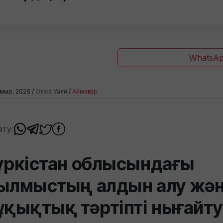
WhatsAp
мыр, 2026 /
Олжа Уали
/
Аймақтар
ату:
үркістан облысындағы
ылмыстың алдын алу жә
ұқықтық тәртіпті нығайту