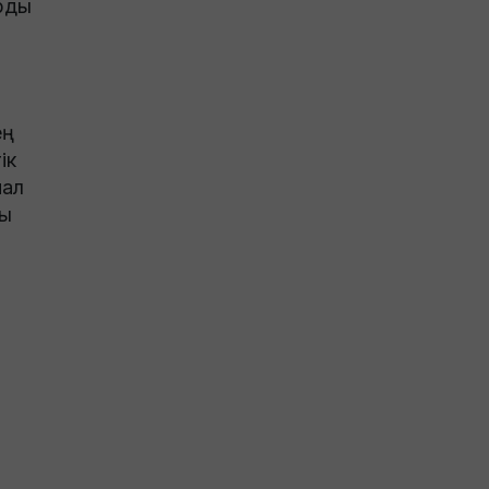
рды
ең
ік
мал
ды