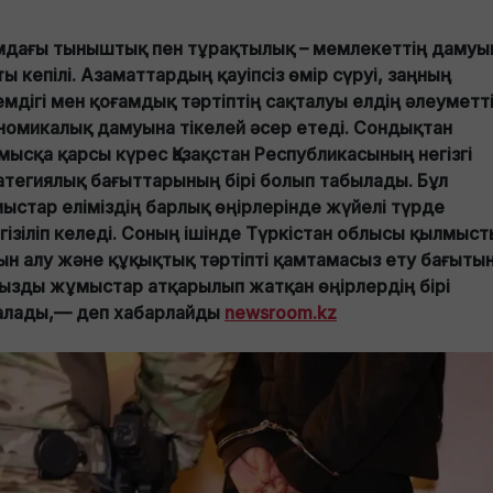
амдағы тыныштық пен тұрақтылық – мемлекеттің даму
ы кепілі. Азаматтардың қауіпсіз өмір сүруі, заңның
емдігі мен қоғамдық тәртіптің сақталуы елдің әлеуметт
номикалық дамуына тікелей әсер етеді. Сондықтан
мысқа қарсы күрес Қазақстан Республикасының негізгі
атегиялық бағыттарының бірі болып табылады. Бұл
ыстар еліміздің барлық өңірлерінде жүйелі түрде
гізіліп келеді. Соның ішінде Түркістан облысы қылмыс
ын алу және құқықтық тәртіпті қамтамасыз ету бағыты
ызды жұмыстар атқарылып жатқан өңірлердің бірі
алады,— деп хабарлайды
newsroom.kz