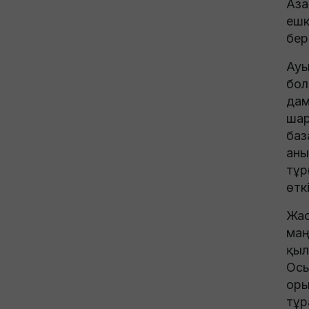
Аза
ешк
бер
Ауы
бол
дам
шар
баз
аны
тұр
өткі
Жас
маң
қыл
Осы
оры
тұр