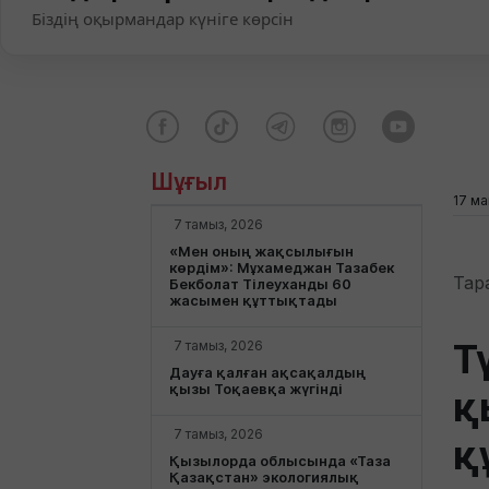
Біздің оқырмандар күніге көрсін
Шұғыл
17 ма
7 тамыз, 2026
«Мен оның жақсылығын
көрдім»: Мұхамеджан Тазабек
Тар
Бекболат Тілеуханды 60
жасымен құттықтады
Т
7 тамыз, 2026
Дауға қалған ақсақалдың
қызы Тоқаевқа жүгінді
қ
7 тамыз, 2026
қ
Қызылорда облысында «Таза
Қазақстан» экологиялық