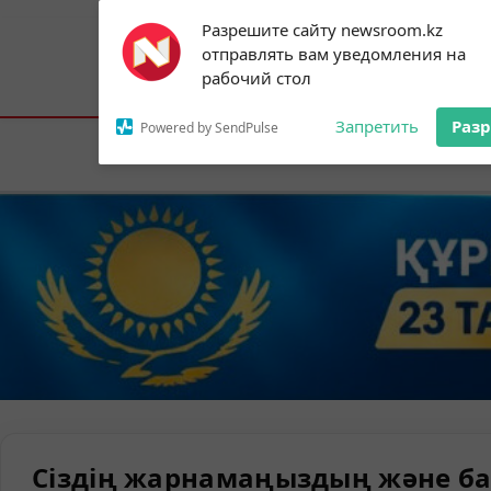
Subscribe to our
Разрешите сайту newsroom.kz
notifications!
отправлять вам уведомления на
To enable permission prompts, click on
Астана:
15°C
Алматы:
24°C
Шымк
рабочий стол
the notification icon
Запретить
Раз
Powered by SendPulse
Елорда
Сіздің жарнамаңыздың және ба