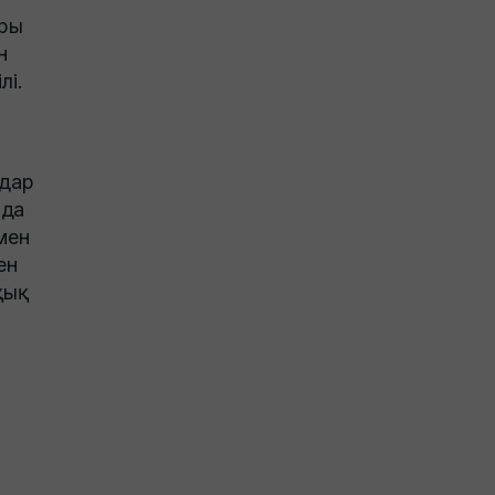
ары
н
лі.
ндар
 да
мен
ен
қық