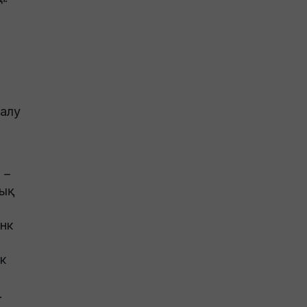
 алу
 –
тық
нк
к
.