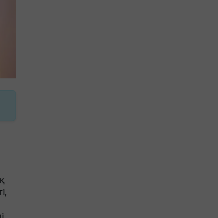
қ
і,
і.