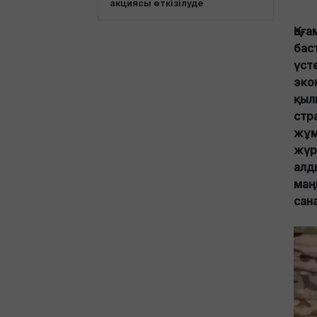
акциясы өткізілуде
Қоғ
баст
үст
эко
қыл
стр
жұм
жүр
алд
маң
сан