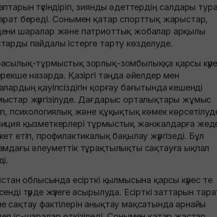
аптарын түсіндіріп, зиянды әдеттердің салдары тур
арат береді. Сонымен қатар спорттық жарыстар,
ени шаралар және патриоттық жобалар арқылы
тарды пайдалы істерге тарту көзделуде.
асылық-тұрмыстық зорлық-зомбылыққа қарсы күр
ерекше назарда. Қазіргі таңда әйелдер мен
алардың қауіпсіздігін қорғау бағытында кешенді
ыстар жүргізілуде. Дағдарыс орталықтары жұмыс
еп, психологиялық және құқықтық көмек көрсетілуд
иция қызметкерлері тұрмыстық жанжалдарға жед
кет етіп, профилактикалық бақылау жүргізеді. Бұл
амдағы әлеуметтік тұрақтылықты сақтауға ықпал
ді.
кістан облысында есірткі қылмысына қарсы күрес те
сенді түрде жүзеге асырылуда. Есірткі заттарын тара
е сақтау фактілерін анықтау мақсатында арнайы
ел іс-шаралар өткізіледі. Сонымен қатар жастар