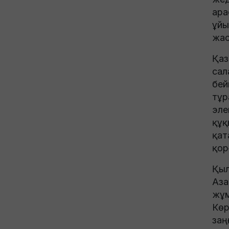
ара
ұйы
жас
Қаз
сал
бей
тұр
эле
құқ
қат
қор
Қыл
Аза
жұм
Көр
заң