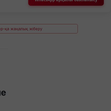
p-қа жаңалық жіберу
не