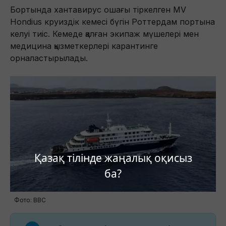
Бортында хантавирус ошағы тіркелген MV
Hondius круиздік кемесі бүгін Роттердам портына
келуі тиіс. Кемеде қалған экипаж мүшелері мен
медицина қызметкерлері карантинге
орналастырылады.
Қазақ тілінде жаңалық оқисыз
ба?
Фото: ВВС