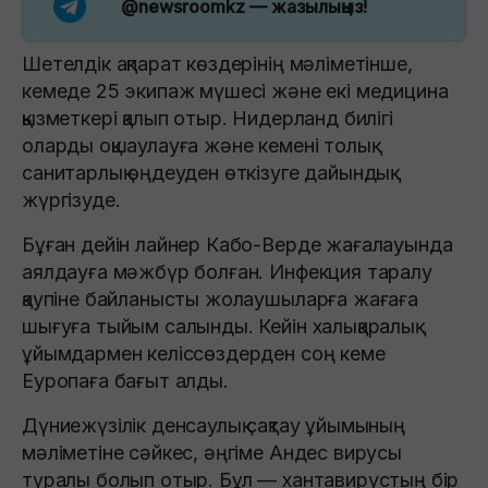
@newsroomkz
— жазылыңыз!
Шетелдік ақпарат көздерінің мәліметінше,
кемеде 25 экипаж мүшесі және екі медицина
қызметкері қалып отыр. Нидерланд билігі
оларды оқшаулауға және кемені толық
санитарлық өңдеуден өткізуге дайындық
жүргізуде.
Бұған дейін лайнер Кабо-Верде жағалауында
аялдауға мәжбүр болған. Инфекция таралу
қаупіне байланысты жолаушыларға жағаға
шығуға тыйым салынды. Кейін халықаралық
ұйымдармен келіссөздерден соң кеме
Еуропаға бағыт алды.
Дүниежүзілік денсаулық сақтау ұйымының
мәліметіне сәйкес, әңгіме Андес вирусы
туралы болып отыр. Бұл — хантавирустың бір