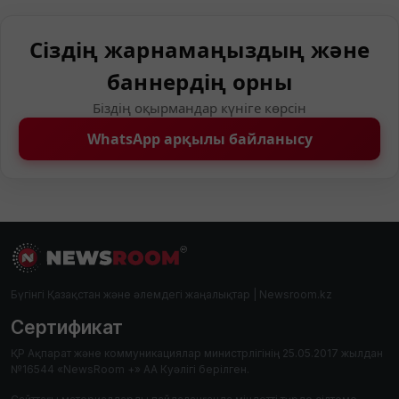
Сіздің жарнамаңыздың және
баннердің орны
Біздің оқырмандар күніге көрсін
WhatsApp арқылы байланысу
Бүгінгі Қазақстан және әлемдегі жаңалықтар | Newsroom.kz
Сертификат
ҚР Ақпарат және коммуникациялар министрлігінің 25.05.2017 жылдан
№16544 «NewsRoom +» АА Куәлігі берілген.