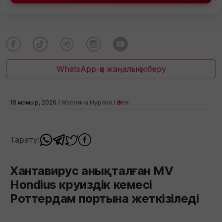
WhatsApp-қа жаңалық жіберу
18 мамыр, 2026 /
Жасмина Нурлан
/
Әлем
Тарату:
Хантавирус анықталған MV
Hondius круиздік кемесі
Роттердам портына жеткізіледі