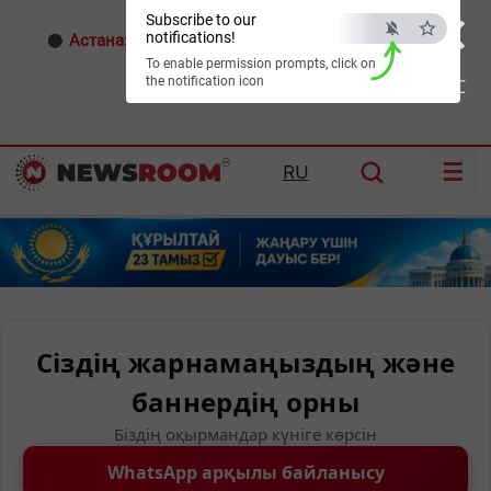
×
Subscribe to our
notifications!
Астана:
24°C
Алматы:
26°C
Шымкент:
28°C
To enable permission prompts, click on
the notification icon
ESC
☰
RU
Сіздің жарнамаңыздың және
баннердің орны
Біздің оқырмандар күніге көрсін
WhatsApp арқылы байланысу