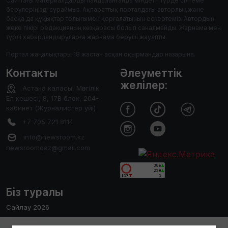
Сайттағы материалдарды пайдаланғанда міндетті түрде сілтеме
берулеріңізді сұраймыз. Ақпараттық порталдағы авторлық және
басқа да құқықтар толығымен қорғалатынын ескертеміз. Автордың
жеке пікірі редакцияның көзқарасы болып саналмайды. Жарнама мен
түрлі хабарландыруларға жарнама беруші жауапты.
Портал жаңалықтары 18 жастан асқан оқырмандар назарына.
Контакты
Әлеуметтік
желілер:
Астана каласы, Мәнгілік
Ел кешесі, 8, 17В блок, 204-
кабинет (Журналистер уйі)
+7 705 721 8114
info@newsroom.kz
newsroomqaz@gmail.com
Біз туралы
Сайлау 2026
Редакция