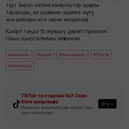
түрі. Вирус көбіне кеміргіштер арқылы
таралады, ал адамнан адамға жұғу
жағдайлары өте сирек кездеседі.
Қазіргі таңда 10 жұқтыру дерегі тіркелген.
Оның үшеуі өліммен аяқталған.
#карантин
#Круиз
#Хантавирус
#Портқа
#Жеткізілді
TikTok-та отырсыз ба? Онда
бізге жазылыңыз.
Өту→
Маңызды жаңалықтарды жедел алу
үшін жазылыңыз.