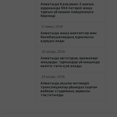
Алматыда Қалқаман-2 шағын
ауданында 594 пәтерлі жаңа
тұрғын үй кешені пайдалануға
беріледі
4 тамыз, 2026
Алматыда жаңа мектептер мен
балабақшалардың құрылысы
қарқын алды
30 шілде, 2026
Алматыда автотұрақ ережелері
жаңарды: тұрғындар үй маңында
көлігін тегін қоя алады
29 шілде, 2026
Алматыда ақылы интимдік
трансляциялар ұйымдастырған
вебкам-студияның жұмысы
тоқтатылды