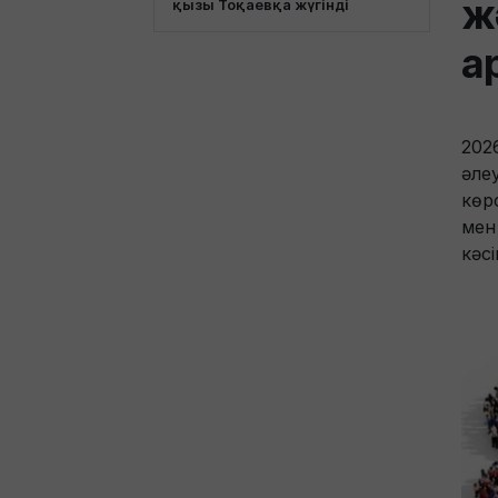
ж
қызы Тоқаевқа жүгінді
а
202
әле
көрс
мен
кәс