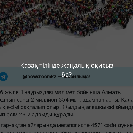
Қазақ тілінде жаңалық оқисыз
ба?
@newsroomkz
— жазылыңыз!
6 жылғы 1 наурыздағы мәлімет бойынша Алматы
қының саны 2 миллион 354 мың адамнан асты. Қал
ық өсімі сақталып отыр. Жылдың алғашқы екі айынд
иғи өсім 2817 адамды құрады.
тар-ақпан айларында мегаполисте 4571 сәби дүние
ді. Бұл өткен жылдың сәйкес кезеңімен салыстырға