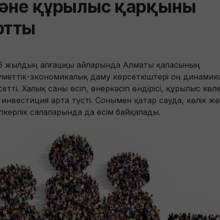
әне құрылыс қарқыны
ртты
6 жылдың алғашқы айларында Алматы қаласының
уметтік-экономикалық даму көрсеткіштері оң динамик
етті. Халық саны өсіп, өнеркәсіп өндірісі, құрылыс көл
 инвестиция арта түсті. Сонымен қатар сауда, көлік ж
іпкерлік салаларында да өсім байқалады.