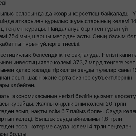
еді.
ылыс саласында да жоғары көрсеткіш байқалады. 
ішінде атқарылған құрылыс жұмыстарының көлемі 14
д теңгені құрады. Пайдалануға берілген тұрғын үй
емі 754 мың шаршы метрден асты. Оның басым бөлі
қабатты тұрғын үйлерге тиесілі.
естициялық белсенділік те сақталуда. Негізгі капита
ынған инвестициялар көлемі 373,7 млрд теңгеге жетт
ымен қатар қалада тіркелген заңды тұлғалар саны 1
нан асып, шағын және орта бизнес субъектілерінің
ары көбейген.
аты экономикасының негізгі бөлігін қызмет көрсету
асы құрайды. Жалпы өңірлік өнім көлемі 20 трлн
геден асып, нақты өсім 6,7 пайыз болған. Сауда көле
артып келеді. Бөлшек сауда айналымы 1,6 трлн
геден асса, көтерме сауда көлемі 4 трлн теңгеден
ары болды.