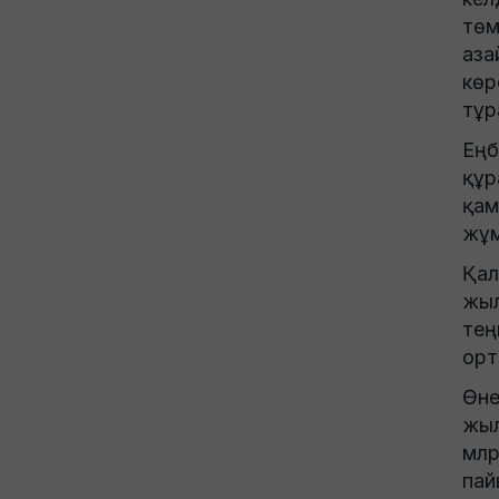
төм
аза
көр
тұр
Еңб
құр
қам
жұм
Қал
жыл
тең
орт
Өне
жыл
млр
пай