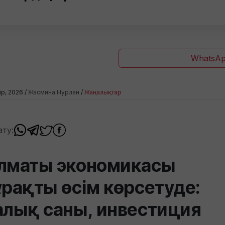
WhatsAp
ір, 2026 /
Жасмина Нурлан
/
Жаңалықтар
ату:
лматы экономикасы
ұрақты өсім көрсетуде:
алық саны, инвестиция