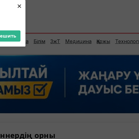
×
ент:
36°C
решить
Сараптама
Білім
ЗжТ
Медицина
Қаржы
Технолог
ннердің орны