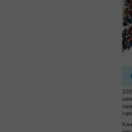
202
хал
хал
таб
Қаң
кел