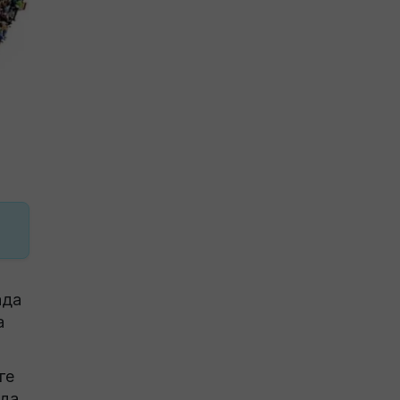
ада
а
ге
нда