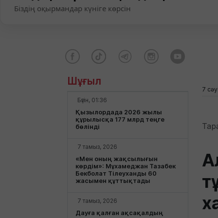
Біздің оқырмандар күніге көрсін
Шұғыл
7 сәу
Бүгін, 01:36
Қызылордада 2026 жылы
құрылысқа 177 млрд теңге
Тар
бөлінді
7 тамыз, 2026
А
«Мен оның жақсылығын
көрдім»: Мұхамеджан Тазабек
Бекболат Тілеуханды 60
т
жасымен құттықтады
х
7 тамыз, 2026
Дауға қалған ақсақалдың