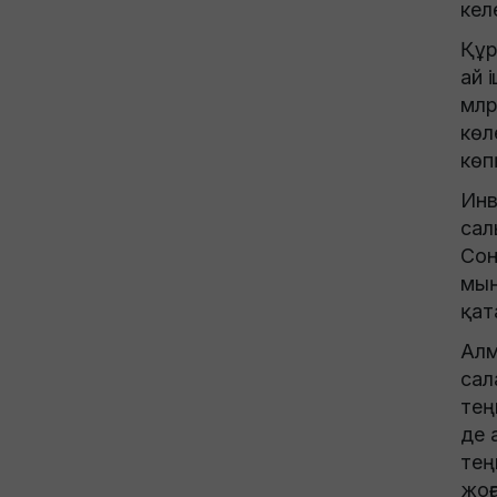
кел
Құр
ай 
млр
көл
көп
Инв
сал
Сон
мың
қат
Алм
сал
тең
де 
тең
жоғ