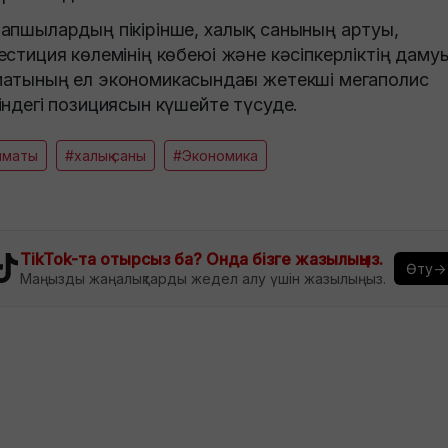
апшылардың пікірінше, халық санының артуы,
естиция көлемінің көбеюі және кәсіпкерліктің даму
атының ел экономикасындағы жетекші мегаполис
індегі позициясын күшейте түсуде.
лматы
#халық саны
#Экономика
TikTok-та отырсыз ба? Онда бізге жазылыңыз.
Өту→
Маңызды жаңалықтарды жедел алу үшін жазылыңыз.