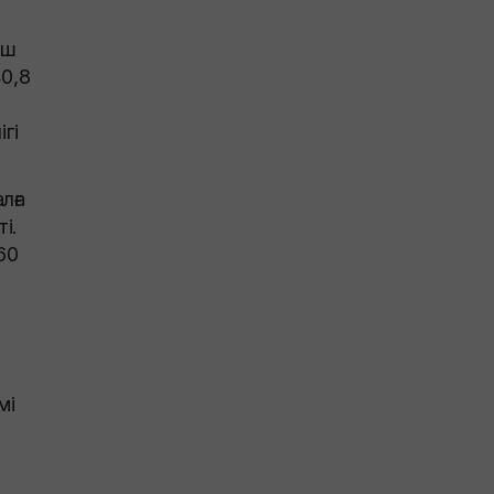
Үш
0,8
гі
лға
і.
60
мі