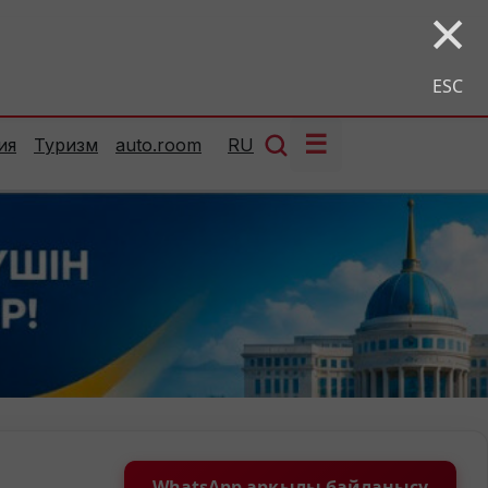
×
ESC
☰
ия
Туризм
auto.room
RU
WhatsApp арқылы байланысу