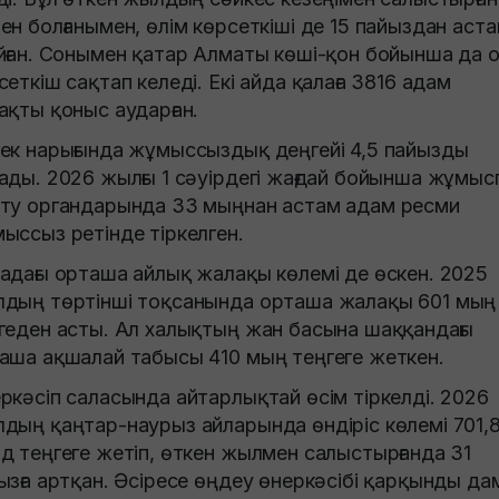
ен болғанымен, өлім көрсеткіші де 15 пайыздан аст
йған. Сонымен қатар Алматы көші-қон бойынша да 
сеткіш сақтап келеді. Екі айда қалаға 3816 адам
ақты қоныс аударған.
ек нарығында жұмыссыздық деңгейі 4,5 пайызды
ады. 2026 жылғы 1 сәуірдегі жағдай бойынша жұмыс
ту органдарында 33 мыңнан астам адам ресми
ыссыз ретінде тіркелген.
адағы орташа айлық жалақы көлемі де өскен. 2025
дың төртінші тоқсанында орташа жалақы 601 мың
геден асты. Ал халықтың жан басына шаққандағы
аша ақшалай табысы 410 мың теңгеге жеткен.
ркәсіп саласында айтарлықтай өсім тіркелді. 2026
дың қаңтар-наурыз айларында өндіріс көлемі 701,
д теңгеге жетіп, өткен жылмен салыстырғанда 31
ызға артқан. Әсіресе өңдеу өнеркәсібі қарқынды д