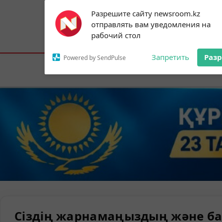
Subscribe to our
Разрешите сайту newsroom.kz
notifications!
отправлять вам уведомления на
To enable permission prompts, click on
Астана:
25°C
Алматы:
31°C
Шымк
рабочий стол
the notification icon
Запретить
Раз
Powered by SendPulse
Елорда
Сіздің жарнамаңыздың және ба