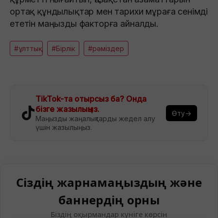
ортақ құндылықтар мен тарихи мұраға сенімді
ететін маңызды факторға айналды.
#ұлттық
#Бірлік
#рәміздер
TikTok-та отырсыз ба? Онда
бізге жазылыңыз.
Өту→
Маңызды жаңалықтарды жедел алу
үшін жазылыңыз.
Сіздің жарнамаңыздың және
баннердің орны
Біздің оқырмандар күніге көрсін