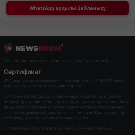
WhatsApp арқылы байланысу
Бүгінгі Қазақстан және әлемдегі жаңалықтар | Newsroom.kz
Сертификат
ҚР Ақпарат және коммуникациялар министрлігінің 25.05.2017 жылдан
№16544 «NewsRoom +» АА Куәлігі берілген.
Сайттағы материалдарды пайдаланғанда міндетті түрде сілтеме
берулеріңізді сұраймыз. Ақпараттық порталдағы авторлық және басқа
да құқықтар толығымен қорғалатынын ескертеміз. Автордың жеке
пікірі редакцияның көзқарасы болып саналмайды. Жарнама мен түрлі
хабарландыруларға жарнама беруші жауапты.
Портал жаңалықтары 18 жастан асқан оқырмандар назарына.