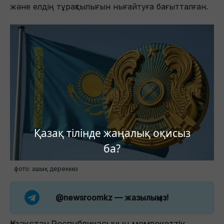
және елдің тұрақтылығын нығайтуға бағытталған.
Қазақ тілінде жаңалық оқисыз
ба?
фото: ашық дереккөз
@newsroomkz
— жазылыңыз!
Қазақстан Республикасының мемлекеттік