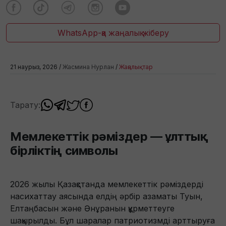
WhatsApp-қа жаңалық жіберу
21 наурыз, 2026 /
Жасмина Нурлан
/
Жаңалықтар
Тарату:
Мемлекеттік рәміздер — ұлттық
бірліктің символы
2026 жылы Қазақстанда мемлекеттік рәміздерді
насихаттау аясында елдің әрбір азаматы Туын,
Елтаңбасын және Әнұранын құрметтеуге
шақырылды. Бұл шаралар патриотизмді арттыруға