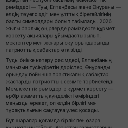
рәміздері — Туы, Елтаңбасы және Әнұраны —
елдің тәуелсіздігі мен ұлттық бірегейлігінің
басты символдары болып табылады. 2026
жылы барлық өңірлерде рәміздерге құрмет
көрсету акциялары ұйымдастырылып,
мектептер мен жоғары оқу орындарында
патриоттық сабақтар өткізілді.
Туды биікке көтеру рәсімдері, Елтаңбаның
маңызын түсіндіретін дәрістер, Әнұранды
орындау бойынша практикалық сабақтар
жастарды патриоттық сезімге тәрбиелейді.
Мемлекеттік рәміздерге құрмет көрсету —
әрбір азаматтың күнделікті өміріндегі
маңызды әрекет, ол елдің бірлігі мен
тұрақтылығын сақтауға үлес қосады.
Бұл шаралар қоғамда бірлік пен өзара
құрметті нығайтып, Қазақстан азаматтарын