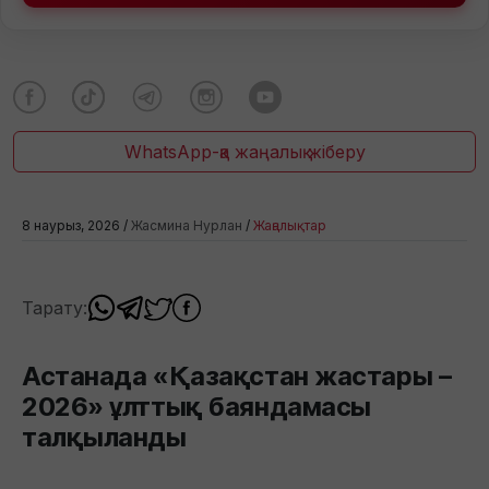
WhatsApp-қа жаңалық жіберу
8 наурыз, 2026 /
Жасмина Нурлан
/
Жаңалықтар
Тарату:
Астанада «Қазақстан жастары –
2026» ұлттық баяндамасы
талқыланды