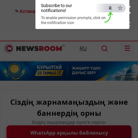
×
Subscribe to our
notifications!
Астана:
21°C
Алматы:
27°C
Шымкент:
30°C
To enable permission prompts, click on
the notification icon
ESC
☰
RU
Сіздің жарнамаңыздың және
баннердің орны
Біздің оқырмандар күніге көрсін
WhatsApp арқылы байланысу