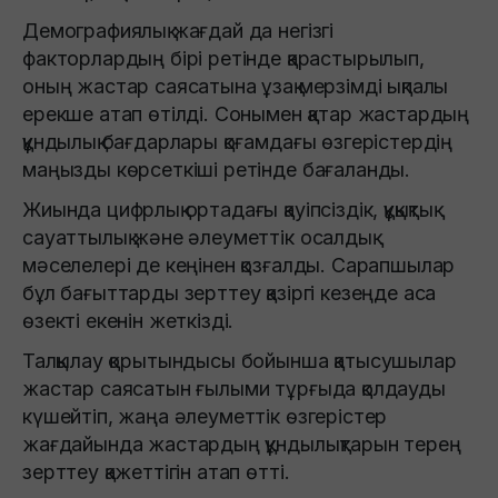
Демографиялық жағдай да негізгі
факторлардың бірі ретінде қарастырылып,
оның жастар саясатына ұзақ мерзімді ықпалы
ерекше атап өтілді. Сонымен қатар жастардың
құндылық бағдарлары қоғамдағы өзгерістердің
маңызды көрсеткіші ретінде бағаланды.
Жиында цифрлық ортадағы қауіпсіздік, құқықтық
сауаттылық және әлеуметтік осалдық
мәселелері де кеңінен қозғалды. Сарапшылар
бұл бағыттарды зерттеу қазіргі кезеңде аса
өзекті екенін жеткізді.
Талқылау қорытындысы бойынша қатысушылар
жастар саясатын ғылыми тұрғыда қолдауды
күшейтіп, жаңа әлеуметтік өзгерістер
жағдайында жастардың құндылықтарын терең
зерттеу қажеттігін атап өтті.