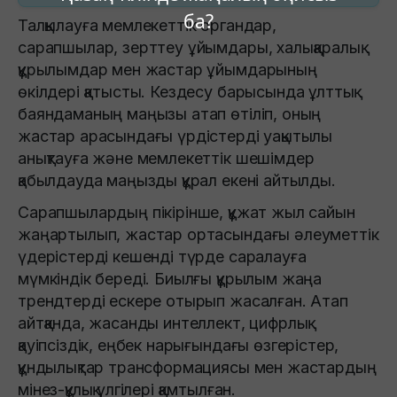
ба?
Талқылауға мемлекеттік органдар,
сарапшылар, зерттеу ұйымдары, халықаралық
құрылымдар мен жастар ұйымдарының
өкілдері қатысты. Кездесу барысында ұлттық
баяндаманың маңызы атап өтіліп, оның
жастар арасындағы үрдістерді уақытылы
анықтауға және мемлекеттік шешімдер
қабылдауда маңызды құрал екені айтылды.
Сарапшылардың пікірінше, құжат жыл сайын
жаңартылып, жастар ортасындағы әлеуметтік
үдерістерді кешенді түрде саралауға
мүмкіндік береді. Биылғы құрылым жаңа
трендтерді ескере отырып жасалған. Атап
айтқанда, жасанды интеллект, цифрлық
қауіпсіздік, еңбек нарығындағы өзгерістер,
құндылықтар трансформациясы мен жастардың
мінез-құлық үлгілері қамтылған.