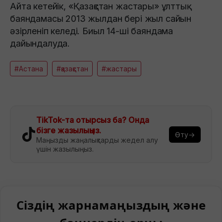
Айта кетейік, «Қазақстан жастары» ұлттық
баяндамасы 2013 жылдан бері жыл сайын
әзірленіп келеді. Биыл 14-ші баяндама
дайындалуда.
#Астана
#қазақстан
#жастары
TikTok-та отырсыз ба? Онда
бізге жазылыңыз.
Өту→
Маңызды жаңалықтарды жедел алу
үшін жазылыңыз.
Сіздің жарнамаңыздың және