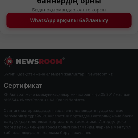
баннердің орны
Біздің оқырмандар күніге көрсін
WhatsApp арқылы байланысу
Бүгінгі Қазақстан және әлемдегі жаңалықтар | Newsroom.kz
Сертификат
ҚР Ақпарат және коммуникациялар министрлігінің 25.05.2017 жылдан
№16544 «NewsRoom +» АА Куәлігі берілген.
Сайттағы материалдарды пайдаланғанда міндетті түрде сілтеме
берулеріңізді сұраймыз. Ақпараттық порталдағы авторлық және басқа
да құқықтар толығымен қорғалатынын ескертеміз. Автордың жеке
пікірі редакцияның көзқарасы болып саналмайды. Жарнама мен түрлі
хабарландыруларға жарнама беруші жауапты.