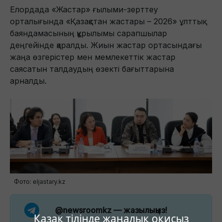
Елордада «Жастар» ғылыми-зерттеу
орталығында «Қазақстан жастары – 2026» ұлттық
баяндамасының құрылымы сарапшылар
деңгейінде қаралды. Жиын жастар ортасындағы
жаңа өзгерістер мен мемлекеттік жастар
саясатын талдаудың өзекті бағыттарына
арналды.
Фото: eljastary.kz
@newsroomkz
— жазылыңыз!
Қазақ тілінде жаңалық оқисыз