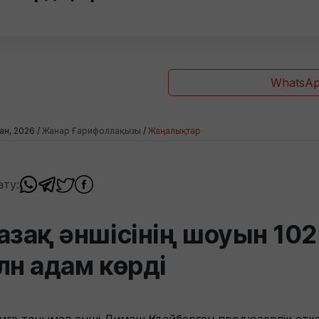
WhatsAp
ан, 2026 /
Жанар Ғарифоллақызы
/
Жаңалықтар
ату:
азақ әншісінің шоуын 102
лн адам көрді