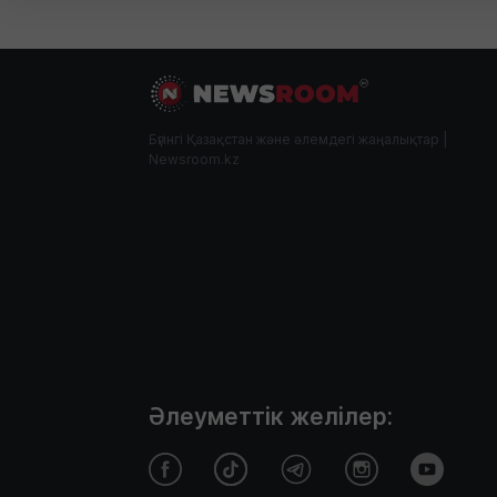
Бүгінгі Қазақстан және әлемдегі жаңалықтар |
Newsroom.kz
Әлеуметтік желілер: