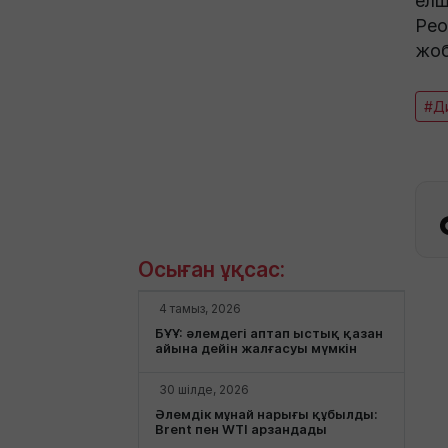
елш
Peo
жоб
#Д
Осыған ұқсас:
4 тамыз, 2026
БҰҰ: әлемдегі аптап ыстық қазан
айына дейін жалғасуы мүмкін
30 шілде, 2026
Әлемдік мұнай нарығы құбылды:
Brent пен WTI арзандады