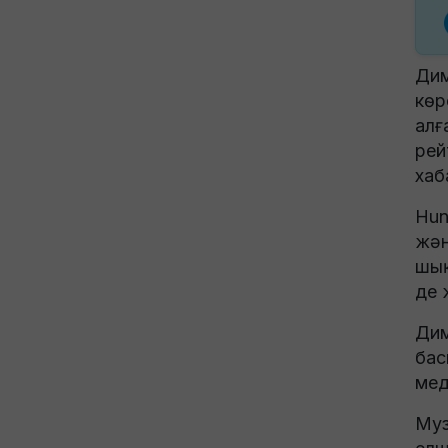
Дим
көр
алғ
рей
хаб
Hun
жән
шық
де 
Дим
бас
мед
Му