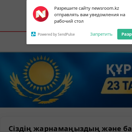
Subscribe to our
Разрешите сайту newsroom.kz
notifications!
отправлять вам уведомления на
To enable permission prompts, click on
Астана:
21°C
Алматы:
29°C
Шымк
рабочий стол
the notification icon
Запретить
Раз
Powered by SendPulse
Елорда
Сіздің жарнамаңыздың және ба