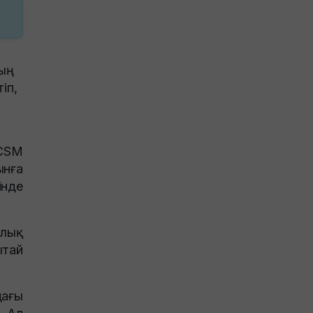
й
ң
іп,
 CSM
ынға
інде
алық
ытай
ағы