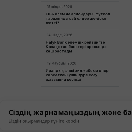
15 шілде, 2026
FIFA әлем чемпиондары: футбол
тарихында қай елдер жеңіске
жетті?
14 шілде, 2026
Halyk Bank әлемдік рейтингте
Қазақстан банктері арасында
көш бастады
19 маусым, 2026
Ирандық әнші хиджабсыз өнер
көрсеткені үшін дүре соғу
жазасына кесілді
Сіздің жарнамаңыздың және ба
Біздің оқырмандар күніге көрсін