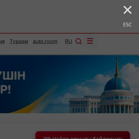
×
ESC
☰
ия
Туризм
auto.room
RU
WhatsApp арқылы байланысу