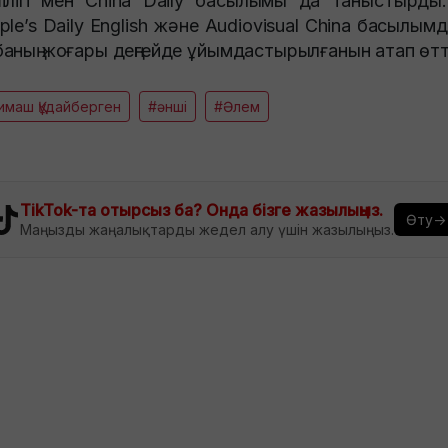
ілігі мен China Daily басылымы да таныстырды
ple’s Daily English және Audiovisual China басылым
аның жоғары деңгейде ұйымдастырылғанын атап өтт
имаш Құдайберген
#әнші
#Әлем
TikTok-та отырсыз ба? Онда бізге жазылыңыз.
Өту→
Маңызды жаңалықтарды жедел алу үшін жазылыңыз.