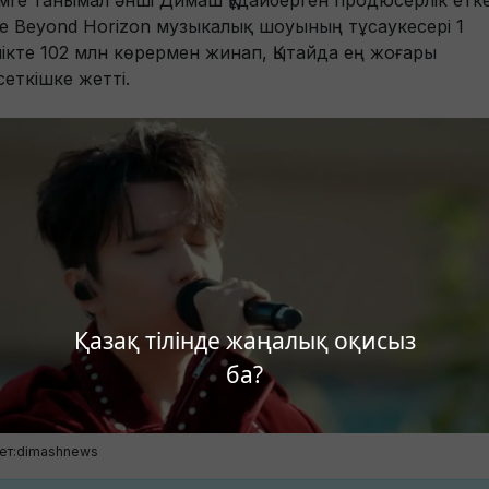
мге танымал әнші Димаш Құдайберген продюсерлік етк
ce Beyond Horizon музыкалық шоуының тұсаукесері 1
лікте 102 млн көрермен жинап, Қытайда ең жоғары
сеткішке жетті.
Қазақ тілінде жаңалық оқисыз
ба?
ет:dimashnews