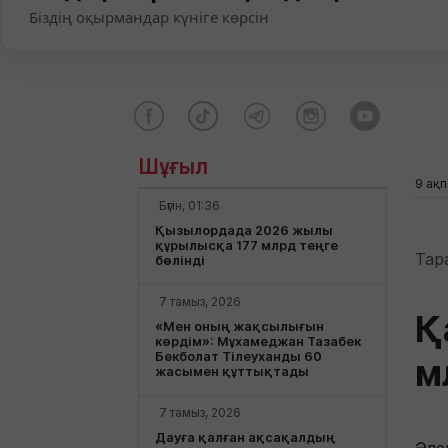
Біздің оқырмандар күніге көрсін
Шұғыл
9 ақп
Бүгін, 01:36
Қызылордада 2026 жылы
құрылысқа 177 млрд теңге
Тар
бөлінді
7 тамыз, 2026
Қ
«Мен оның жақсылығын
көрдім»: Мұхамеджан Тазабек
Бекболат Тілеуханды 60
м
жасымен құттықтады
7 тамыз, 2026
Дауға қалған ақсақалдың