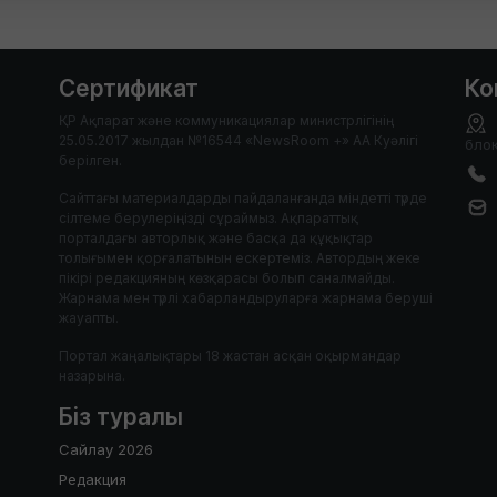
Сертификат
Ко
ҚР Ақпарат және коммуникациялар министрлігінің
25.05.2017 жылдан №16544 «NewsRoom +» АА Куәлігі
блок
берілген.
Сайттағы материалдарды пайдаланғанда міндетті түрде
сілтеме берулеріңізді сұраймыз. Ақпараттық
порталдағы авторлық және басқа да құқықтар
толығымен қорғалатынын ескертеміз. Автордың жеке
пікірі редакцияның көзқарасы болып саналмайды.
Жарнама мен түрлі хабарландыруларға жарнама беруші
жауапты.
Портал жаңалықтары 18 жастан асқан оқырмандар
назарына.
Біз туралы
Сайлау 2026
Редакция