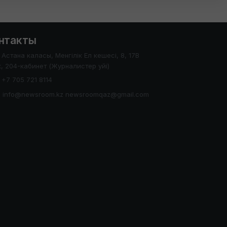
нтакты
Астана каласы, Менгілік Ел кешесі, 8, 17В
, 204-кабинет (Журналистер уйі)
+7 705 721 8114
info@newsroom.kz newsroomqaz@gmail.com