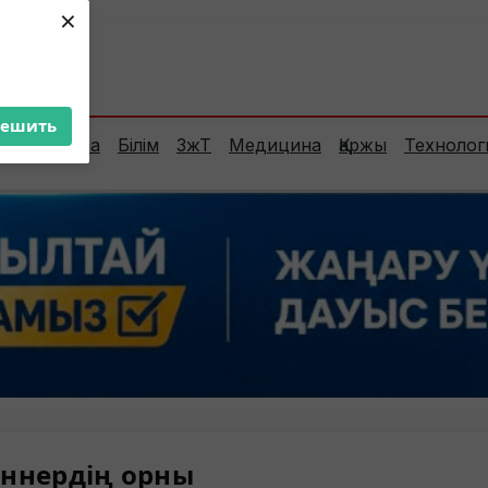
×
ент:
31°C
решить
Сараптама
Білім
ЗжТ
Медицина
Қаржы
Технолог
ннердің орны