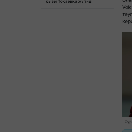
Әле
қызы Тоқаевқа жүгінді
Voi
тәу
көр
Сур