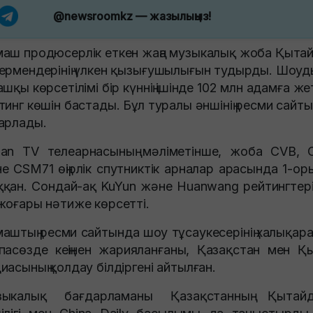
@newsroomkz
— жазылыңыз!
аш продюсерлік еткен жаңа музыкалық жоба Қыта
ермендерінің үлкен қызығушылығын тудырды. Шоуды
ашқы көрсетілімі бір күннің ішінде 102 млн адамға жет
тинг көшін бастады. Бұл туралы әншінің ресми сайты
арлады.
an TV телеарнасының мәліметінше, жоба CVB,
е CSM71 өңірлік спутниктік арналар арасында 1-ор
қан. Сондай-ақ KuYun және Huanwang рейтингтер
жоғары нәтиже көрсетті.
аштың ресми сайтында шоу тұсаукесерінің халықар
пасөзде кеңінен жарияланғаны, Қазақстан мен Қ
иасының қолдау білдіргені айтылған.
зыкалық бағдарламаны Қазақстанның Қытайд