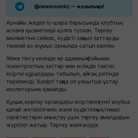
@newsroomkz
— жазылыңыз!
Арнайы жедел іс-шара барысында клубтың
асхана қызметкері қолға түскен. Тергеу
мәліметіне сәйкес, күдікті заңсыз заттарды
тікелей өз жұмыс орнында сатып келген.
Жеке тінту кезінде ер адамның бойынан
психотроптық заттар мен өсімдік тектес
есірткі құралдары табылып, айғақ ретінде
тәркіленді. Қазіргі таңда ол уақытша ұстау
изоляторына қамалды.
Құқық қорғау органдары есірткінің түнгі клубқа
қалай жеткізілгенін және күдіктінің ықтимал
серіктестерін анықтау үшін тергеу амалдарын
жүргізіп жатыр. Тергеу жалғасуда.