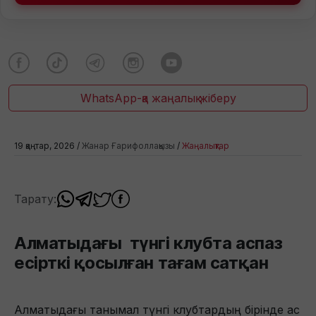
WhatsApp-қа жаңалық жіберу
19 қаңтар, 2026 /
Жанар Ғарифоллақызы
/
Жаңалықтар
Тарату:
Алматыдағы түнгі клубта аспаз
есірткі қосылған тағам сатқан
Алматыдағы танымал түнгі клубтардың бірінде ас