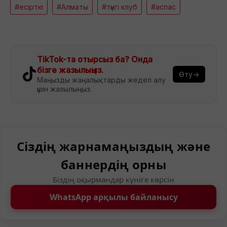
#есірткі
#Алматы
#түнгі клуб
#аспас
TikTok-та отырсыз ба? Онда
бізге жазылыңыз.
Өту→
Маңызды жаңалықтарды жедел алу
үшін жазылыңыз.
Сіздің жарнамаңыздың және
баннердің орны
Біздің оқырмандар күніге көрсін
WhatsApp арқылы байланысу