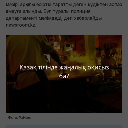
мәзірі арқылы есірткі таратты деген күдікпен аспаз
қамауға алынды. Бұл туралы полиция
департаменті мәлімдеді, деп хабарлайды
newsroom.kz.
Қазақ тілінде жаңалық оқисыз
ба?
Фото: PxHere