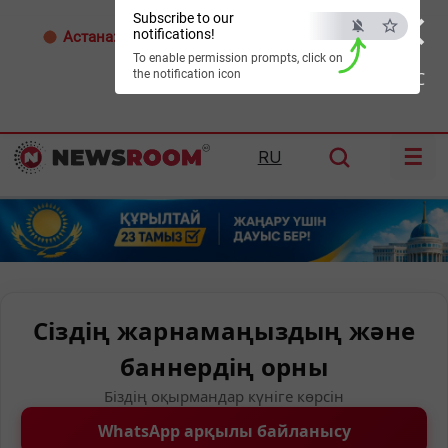
×
Subscribe to our
notifications!
Астана:
24°C
Алматы:
34°C
Шымкент:
37°C
To enable permission prompts, click on
the notification icon
ESC
☰
RU
Сіздің жарнамаңыздың және
баннердің орны
Біздің оқырмандар күніге көрсін
WhatsApp арқылы байланысу