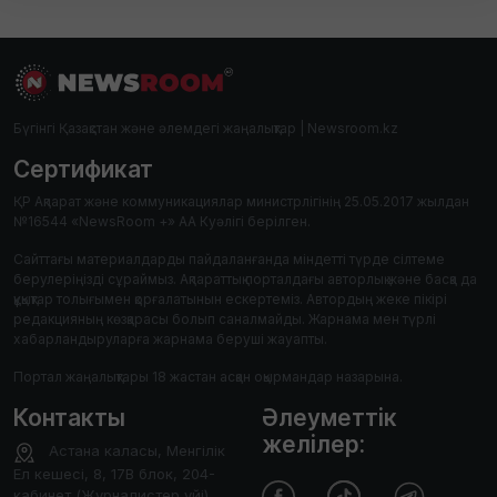
Бүгінгі Қазақстан және әлемдегі жаңалықтар | Newsroom.kz
Сертификат
ҚР Ақпарат және коммуникациялар министрлігінің 25.05.2017 жылдан
№16544 «NewsRoom +» АА Куәлігі берілген.
Сайттағы материалдарды пайдаланғанда міндетті түрде сілтеме
берулеріңізді сұраймыз. Ақпараттық порталдағы авторлық және басқа да
құқықтар толығымен қорғалатынын ескертеміз. Автордың жеке пікірі
редакцияның көзқарасы болып саналмайды. Жарнама мен түрлі
хабарландыруларға жарнама беруші жауапты.
Портал жаңалықтары 18 жастан асқан оқырмандар назарына.
Контакты
Әлеуметтік
желілер:
Астана каласы, Менгілік
Ел кешесі, 8, 17В блок, 204-
кабинет (Журналистер уйі)