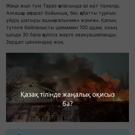
Жаңа жыл түні Тараз қаласында ірі өрт тіркелді.
Алғашқы ақпарат бойынша, бес қабатты тұрғын
үйдің шатыры ашық жалынмен жанған. Қалың
түтінге байланысты шамамен 100 адам, оның
ішінде 30 бала қауіпсіз жерге эвакуацияланды.
Зардап шеккендер жоқ.
Қазақ тілінде жаңалық оқисыз
ба?