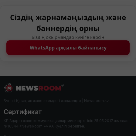
Сіздің жарнамаңыздың және
баннердің орны
Біздің оқырмандар күніге көрсін
WhatsApp арқылы байланысу
Бүгінгі Қазақстан және әлемдегі жаңалықтар | Newsroom.kz
Сертификат
ҚР Ақпарат және коммуникациялар министрлігінің 25.05.2017 жылдан
№16544 «NewsRoom +» АА Куәлігі берілген.