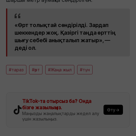
«Өрт толықтай сөндірілді. Зардап
шеккендер жоқ. Қазіргі таңда өрттің
шығу себебі анықталып жатыр», —
деді ол.
#тараз
#өрт
#Жаңа жыл
#түн
TikTok-та отырсыз ба? Онда
бізге жазылыңыз.
Өту→
Маңызды жаңалықтарды жедел алу
үшін жазылыңыз.