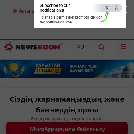
×
Subscribe to our
notifications!
Астана:
33°C
Алматы:
34°C
Шымкент:
37°C
To enable permission prompts, click on
the notification icon
ESC
☰
RU
Сіздің жарнамаңыздың және
баннердің орны
Біздің оқырмандар күніге көрсін
WhatsApp арқылы байланысу