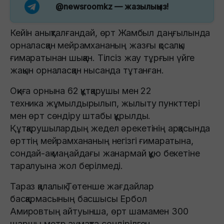
@newsroomkz
— жазылыңыз!
Кейін анықталғандай, өрт Жамбыл даңғылында
орналасқан мейрамхананың жазғы қосалқы
ғимаратынан шыққан. Тілсіз жау тұрғын үйге
жақын орналасқан нысанда тұтанған.
Оқиға орнына 62 құтқарушы мен 22
техника жұмылдырылып, жылыту пункттері
мен өрт сөндіру штабы құрылды.
Құтқарушылардың жедел әрекетінің арқасында
өрттің мейрамхананың негізгі ғимаратына,
сондай-ақ маңайдағы жанармай құю бекетіне
таралуына жол берілмеді.
Тараз қалалық Төтенше жағдайлар
басқармасының басшысы Ербол
Амировтың айтуынша, өрт шамамен 300
шаршы метр аумақта сөндірілген.