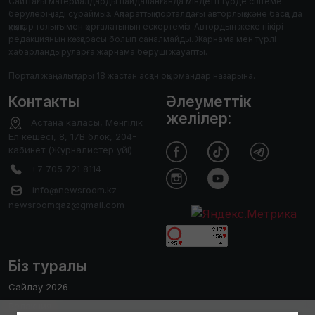
Сайттағы материалдарды пайдаланғанда міндетті түрде сілтеме
берулеріңізді сұраймыз. Ақпараттық порталдағы авторлық және басқа да
құқықтар толығымен қорғалатынын ескертеміз. Автордың жеке пікірі
редакцияның көзқарасы болып саналмайды. Жарнама мен түрлі
хабарландыруларға жарнама беруші жауапты.
Портал жаңалықтары 18 жастан асқан оқырмандар назарына.
Контакты
Әлеуметтік
желілер:
Астана каласы, Менгілік
Ел кешесі, 8, 17В блок, 204-
кабинет (Журналистер уйі)
+7 705 721 8114
info@newsroom.kz
newsroomqaz@gmail.com
Біз туралы
Сайлау 2026
Редакция