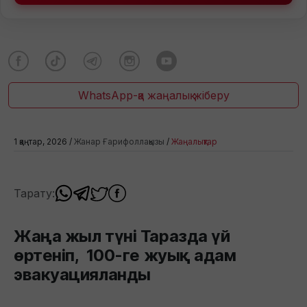
WhatsApp-қа жаңалық жіберу
1 қаңтар, 2026 /
Жанар Ғарифоллақызы
/
Жаңалықтар
Тарату:
Жаңа жыл түні Таразда үй
өртеніп, 100-ге жуық адам
эвакуацияланды