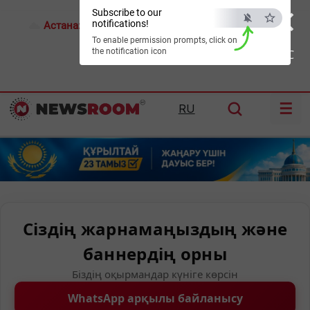
×
Subscribe to our
notifications!
Астана:
19°C
Алматы:
23°C
Шымкент:
29°C
To enable permission prompts, click on
the notification icon
ESC
☰
RU
Сіздің жарнамаңыздың және
баннердің орны
Біздің оқырмандар күніге көрсін
WhatsApp арқылы байланысу