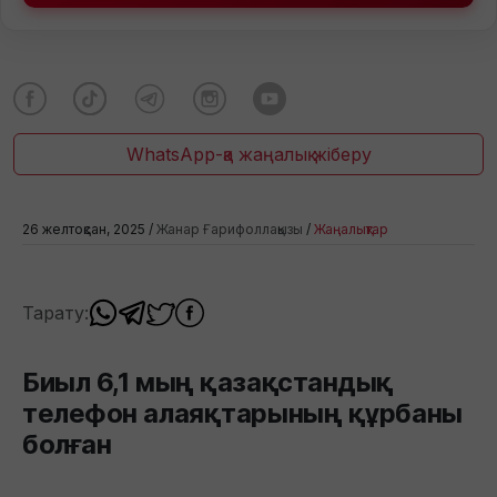
WhatsApp-қа жаңалық жіберу
26 желтоқсан, 2025 /
Жанар Ғарифоллақызы
/
Жаңалықтар
Тарату:
Биыл 6,1 мың қазақстандық
телефон алаяқтарының құрбаны
болған