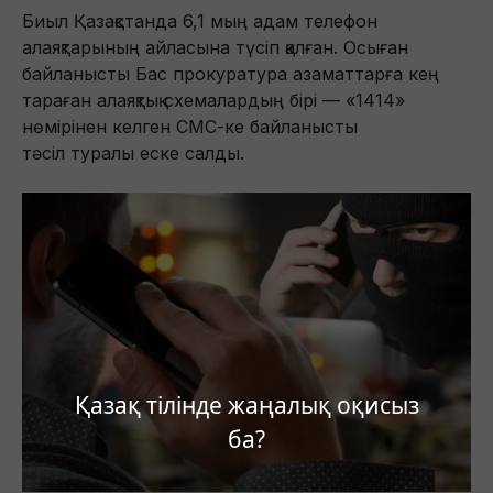
Биыл Қазақстанда 6,1 мың адам телефон
алаяқтарының айласына түсіп қалған. Осыған
байланысты Бас прокуратура азаматтарға кең
тараған алаяқтық схемалардың бірі — «1414»
нөмірінен келген СМС-ке байланысты
тәсіл туралы еске салды.
Қазақ тілінде жаңалық оқисыз
ба?