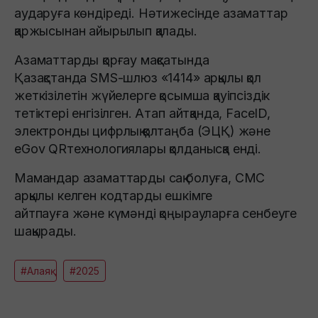
аударуға көндіреді. Нәтижесінде азаматтар
қаржысынан айырылып қалады.
Азаматтарды қорғау мақсатында
Қазақстанда SMS-шлюз «1414» арқылы қол
жеткізілетін жүйелерге қосымша қауіпсіздік
тетіктері енгізілген. Атап айтқанда, FaceID,
электронды цифрлық қолтаңба (ЭЦҚ) және
eGov QRтехнологиялары қолданысқа енді.
Мамандар азаматтарды сақ болуға, СМС
арқылы келген кодтарды ешкімге
айтпауға және күмәнді қоңырауларға сенбеуге
шақырады.
#Алаяқ
#2025