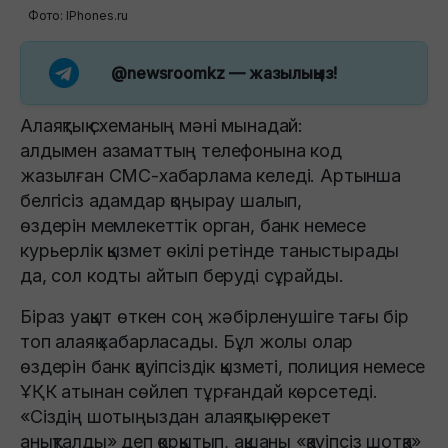
Фото: IPhones.ru
@newsroomkz
— жазылыңыз!
Алаяқтық схеманың мәні мынадай:
алдымен азаматтың телефонына код
жазылған СМС-хабарлама келеді. Артынша
белгісіз адамдар қоңырау шалып,
өздерін мемлекеттік орган, банк немесе
курьерлік қызмет өкілі ретінде таныстырады
да, сол кодты айтып беруді сұрайды.
Біраз уақыт өткен соң жәбірленушіге тағы бір
топ алаяқ хабарласады. Бұл жолы олар
өздерін банк қауіпсіздік қызметі, полиция немесе
ҰҚК атынан сөйлеп тұрғандай көрсетеді.
«Сіздің шотыңыздан алаяқтық әрекет
анықталды» деп қорқытып, ақшаны «қауіпсіз шотқа»