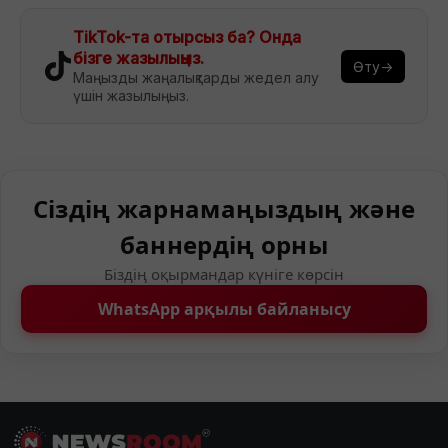
TikTok-та отырсыз ба? Онда
бізге жазылыңыз.
Өту→
Маңызды жаңалықтарды жедел алу
үшін жазылыңыз.
Сіздің жарнамаңыздың және
баннердің орны
Біздің оқырмандар күніге көрсін
WhatsApp арқылы байланысу