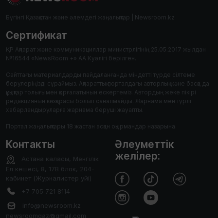
Бүгінгі Қазақстан және әлемдегі жаңалықтар | Newsroom.kz
Сертификат
ҚР Ақпарат және коммуникациялар министрлігінің 25.05.2017 жылдан
№16544 «NewsRoom +» АА Куәлігі берілген.
Сайттағы материалдарды пайдаланғанда міндетті түрде сілтеме
берулеріңізді сұраймыз. Ақпараттық порталдағы авторлық және басқа да
құқықтар толығымен қорғалатынын ескертеміз. Автордың жеке пікірі
редакцияның көзқарасы болып саналмайды. Жарнама мен түрлі
хабарландыруларға жарнама беруші жауапты.
Портал жаңалықтары 18 жастан асқан оқырмандар назарына.
Контакты
Әлеуметтік
желілер:
Астана каласы, Менгілік
Ел кешесі, 8, 17В блок, 204-
кабинет (Журналистер уйі)
+7 705 721 8114
info@newsroom.kz
newsroomqaz@gmail.com