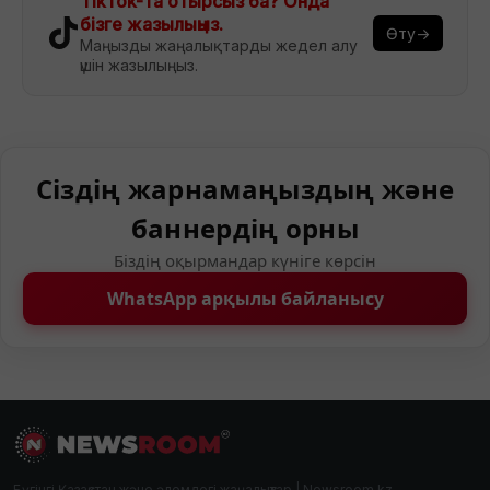
TikTok-та отырсыз ба? Онда
бізге жазылыңыз.
Өту→
Маңызды жаңалықтарды жедел алу
үшін жазылыңыз.
Сіздің жарнамаңыздың және
баннердің орны
Біздің оқырмандар күніге көрсін
WhatsApp арқылы байланысу
Бүгінгі Қазақстан және әлемдегі жаңалықтар | Newsroom.kz