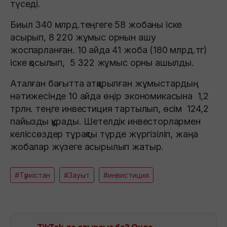
түседі.
Биыл 340 млрд.теңгеге 58 жобаны іске
асырып, 8 220 жұмыс орнын ашу
жоспарланған. 10 айда 41 жоба (180 млрд.тг)
іске қосылып, 5 322 жұмыс орны ашылды.
Аталған бағытта атқарылған жұмыстардың
нәтижесінде 10 айда өңір экономикасына 1,2
трлн. теңге инвестиция тартылып, өсім 124,2
пайызды құрады. Шетелдік инвесторлармен
келіссөздер тұрақты түрде жүргізіліп, жаңа
жобалар жүзеге асырылып жатыр.
#Түркістан
#Зауыт
#инвистиция