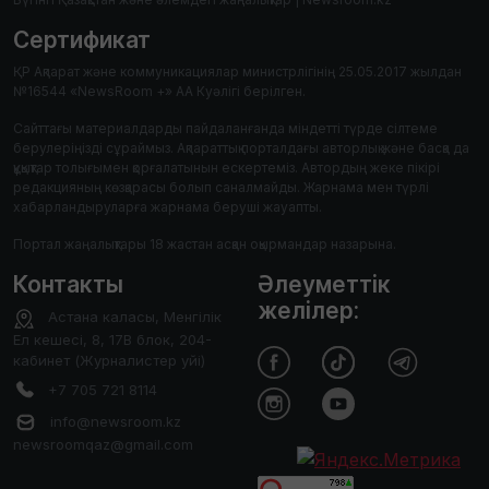
Сертификат
ҚР Ақпарат және коммуникациялар министрлігінің 25.05.2017 жылдан
№16544 «NewsRoom +» АА Куәлігі берілген.
Сайттағы материалдарды пайдаланғанда міндетті түрде сілтеме
берулеріңізді сұраймыз. Ақпараттық порталдағы авторлық және басқа да
құқықтар толығымен қорғалатынын ескертеміз. Автордың жеке пікірі
редакцияның көзқарасы болып саналмайды. Жарнама мен түрлі
хабарландыруларға жарнама беруші жауапты.
Портал жаңалықтары 18 жастан асқан оқырмандар назарына.
Контакты
Әлеуметтік
желілер:
Астана каласы, Менгілік
Ел кешесі, 8, 17В блок, 204-
кабинет (Журналистер уйі)
+7 705 721 8114
info@newsroom.kz
newsroomqaz@gmail.com