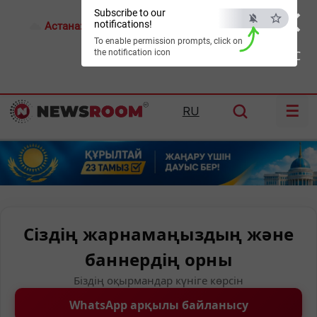
×
Subscribe to our
notifications!
Астана:
18°C
Алматы:
21°C
Шымкент:
24°C
To enable permission prompts, click on
the notification icon
ESC
☰
RU
Сіздің жарнамаңыздың және
баннердің орны
Біздің оқырмандар күніге көрсін
WhatsApp арқылы байланысу