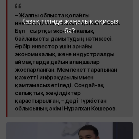
– Жалпы облыста қолайлы
Қазақ тілінде жаңалық оқисыз
инвестициялық климат қалыптасқан.
ба?
Бұл – сыртқы экономикалық
байланысты дамытудың нәтижесі.
Әрбір инвестор үшін арнайы
экономикалық және индустриалды
аймақтарда дайын алаңшалар
жоспарланған. Мемлекет тарапынан
қажетті инфрақұрылыммен
қамтамасыз етіледі. Сондай-ақ
салықтық жеңілдіктер
қарастырылған, – деді Түркістан
облысының әкімі Нұралхан Көшеров.