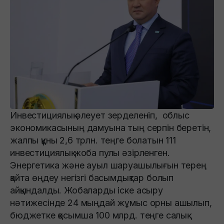
Инвестициялық әлеует зерделеніп, облыс
экономикасының дамуына тың серпін беретін,
жалпы құны 2,6 трлн. теңге болатын 111
инвестициялық жоба пулы әзірленген.
Энергетика және ауыл шаруашылығын терең
қайта өңдеу негізгі басымдықтар болып
айқындалды. Жобаларды іске асыру
нәтижесінде 24 мыңдай жұмыс орны ашылып,
бюджетке қосымша 100 млрд. теңге салық