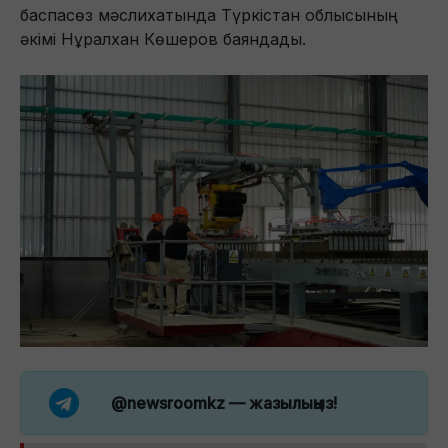
баспасөз мәслихатында Түркістан облысының
әкімі Нұралхан Көшеров баяндады.
@newsroomkz
— жазылыңыз!