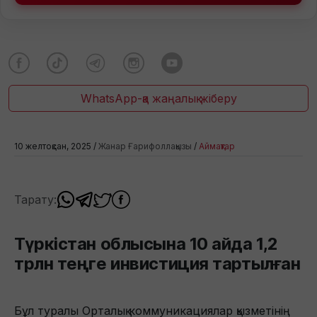
WhatsApp-қа жаңалық жіберу
10 желтоқсан, 2025 /
Жанар Ғарифоллақызы
/
Аймақтар
Тарату:
Түркістан облысына 10 айда 1,2
трлн теңге инвистиция тартылған
Бұл туралы Орталық коммуникациялар қызметінің