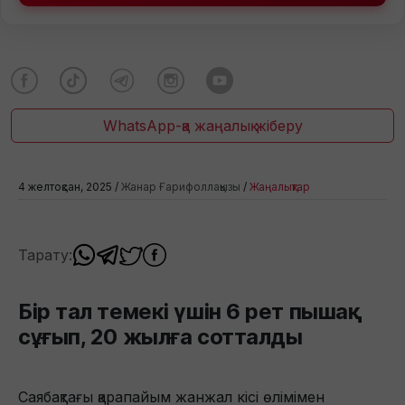
WhatsApp-қа жаңалық жіберу
4 желтоқсан, 2025 /
Жанар Ғарифоллақызы
/
Жаңалықтар
Тарату:
Бір тал темекі үшін 6 рет пышақ
сұғып, 20 жылға сотталды
Саябақтағы қарапайым жанжал кісі өлімімен