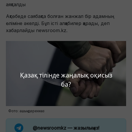
аяқталды
Ақтөбеде саябақта болған жанжал бір адамның
өліміне әкелді. Бұл істі алқабилер қарады, деп
хабарлайды newsroom.kz.
Қазақ тілінде жаңалық оқисыз
ба?
Фото: ашық дереккөз
@newsroomkz
— жазылыңыз!