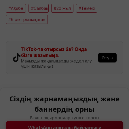
#Ақтөбе
#Саябақ
#20 жыл
#Темекі
#6 рет рышақтаған
TikTok-та отырсыз ба? Онда
бізге жазылыңыз.
Өту→
Маңызды жаңалықтарды жедел алу
үшін жазылыңыз.
Сіздің жарнамаңыздың және
баннердің орны
Біздің оқырмандар күніге көрсін
WhatsApp арқылы байланысу