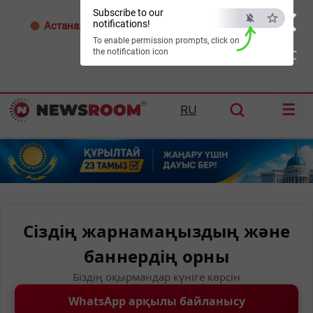
×
Subscribe to our
notifications!
Астана:
31°C
Алматы:
34°C
Шымкент:
38°C
To enable permission prompts, click on
the notification icon
ESC
☰
RU
Сіздің жарнамаңыздың және
баннердің орны
Біздің оқырмандар күніге көрсін
WhatsApp арқылы байланысу