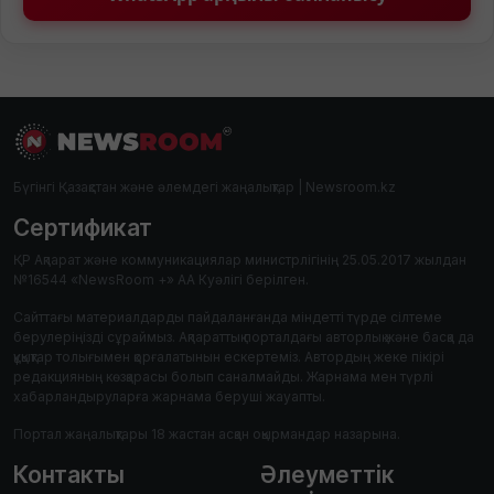
Бүгінгі Қазақстан және әлемдегі жаңалықтар | Newsroom.kz
Сертификат
ҚР Ақпарат және коммуникациялар министрлігінің 25.05.2017 жылдан
№16544 «NewsRoom +» АА Куәлігі берілген.
Сайттағы материалдарды пайдаланғанда міндетті түрде сілтеме
берулеріңізді сұраймыз. Ақпараттық порталдағы авторлық және басқа да
құқықтар толығымен қорғалатынын ескертеміз. Автордың жеке пікірі
редакцияның көзқарасы болып саналмайды. Жарнама мен түрлі
хабарландыруларға жарнама беруші жауапты.
Портал жаңалықтары 18 жастан асқан оқырмандар назарына.
Контакты
Әлеуметтік