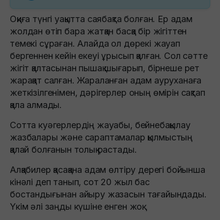
Оқиға түнгі уақытта саябақта болған. Ер адам
жолдан өтіп бара жатқан басқа бір жігіттен
темекі сұраған. Алайда ол дөрекі жауап
бергеннен кейін екеуі ұрысып қалған. Сол сәтте
жігіт қалтасынан пышақ шығарып, бірнеше рет
жарақат салған. Жараланған адам ауруханаға
жеткізілгенімен, дәрігерлер оның өмірін сақтап
қала алмады.
Сотта куәгерлердің жауабы, бейнебақылау
жазбалары және сараптамалар қылмыстың
қалай болғанын толық растады.
Алқабилер қасақана адам өлтіру дерегі бойынша
кінәлі деп танып, сот 20 жыл бас
бостандығынан айыру жазасын тағайындады.
Үкім әлі заңды күшіне енген жоқ.