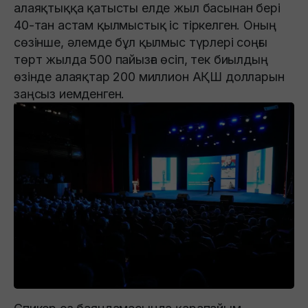
алаяқтыққа қатысты елде жыл басынан бері
40-тан астам қылмыстық іс тіркелген. Оның
сөзінше, әлемде бұл қылмыс түрлері соңғы
төрт жылда 500 пайызға өсіп, тек биылдың
өзінде алаяқтар 200 миллион АҚШ долларын
заңсыз иемденген.