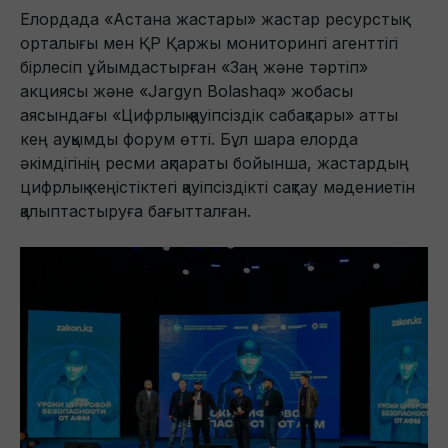
Елордада «Астана жастары» жастар ресурстық
орталығы мен ҚР Қаржы мониторингі агенттігі
бірлесіп ұйымдастырған «Заң және тәртіп»
акциясы және «Jargyn Bolashaq» жобасы
аясындағы «Цифрлық қауіпсіздік сабақтары» атты
кең ауқымды форум өтті. Бұл шара елорда
әкімдігінің ресми ақпараты бойынша, жастардың
цифрлық кеңістіктегі қауіпсіздікті сақтау мәдениетін
қалыптастыруға бағытталған.