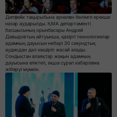
Дипфейк тақырыбына арналған бөлімге ерекше
назар аударылды. ҚМА департаменті
басшысының орынбасары Андрей
Давыдовтың айтуынша, қазіргі технологиялар
адамның дауысын небәрі 30 секундтық
аудиодан дәл көшіріп жасай алады.
Сондықтан алаяқтар жақын адамның
дауысына еліктеп, ақша сұрап хабарлама
жіберуі мүмкін.