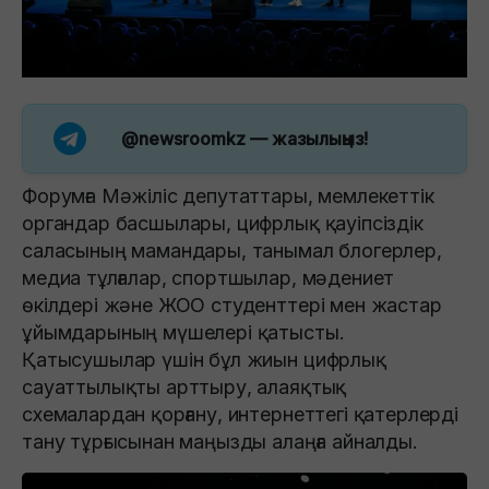
@newsroomkz
— жазылыңыз!
Форумға Мәжіліс депутаттары, мемлекеттік
органдар басшылары, цифрлық қауіпсіздік
саласының мамандары, танымал блогерлер,
медиа тұлғалар, спортшылар, мәдениет
өкілдері және ЖОО студенттері мен жастар
ұйымдарының мүшелері қатысты.
Қатысушылар үшін бұл жиын цифрлық
сауаттылықты арттыру, алаяқтық
схемалардан қорғану, интернеттегі қатерлерді
тану тұрғысынан маңызды алаңға айналды.