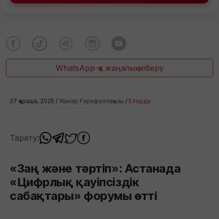
WhatsApp-қа жаңалық жіберу
27 қараша, 2025 /
Жанар Ғарифоллақызы
/
Елорда
Тарату:
«Заң және тәртіп»: Астанада
«Цифрлық қауіпсіздік
сабақтары» форумы өтті