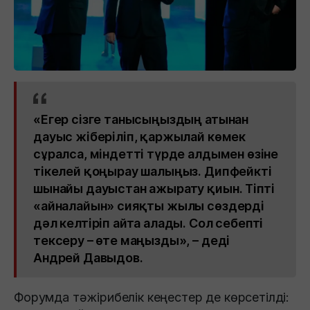
«Егер сізге танысыңыздың атынан
дауыс жіберіліп, қаржылай көмек
сұралса, міндетті түрде алдымен өзіне
тікелей қоңырау шалыңыз. Дипфейкті
шынайы дауыстан ажырату қиын. Тіпті
«айналайын» сияқты жылы сөздерді
дәл келтіріп айта алады. Сол себепті
тексеру – өте маңызды», – деді
Андрей Давыдов.
Форумда тәжірибелік кеңестер де көрсетілді: