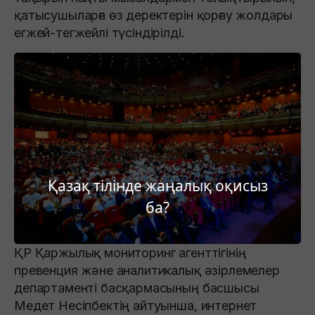
қатысушыларға өз деректерін қорғау жолдары
егжей-тегжейлі түсіндірілді.
Қазақ тілінде жаңалық оқисыз
ба?
ҚР Қаржылық мониторинг агенттігінің
превенция және аналитикалық әзірлемелер
департаменті басқармасының басшысы
Медет Несіпбектің айтуынша, интернет