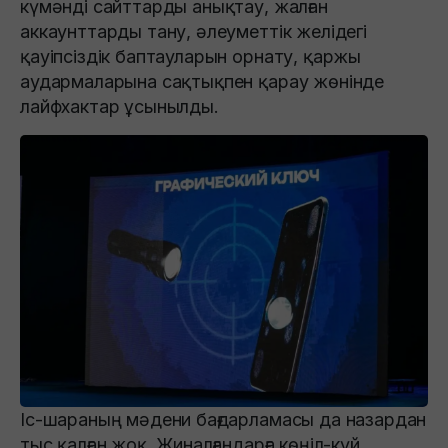
күмәнді сайттарды анықтау, жалған
аккаунттарды тану, әлеуметтік желідегі
қауіпсіздік баптауларын орнату, қаржы
аудармаларына сақтықпен қарау жөнінде
лайфхактар ұсынылды.
Іс-шараның мәдени бағдарламасы да назардан
тыс қалған жоқ. Жиналғандарға көңіл-күй