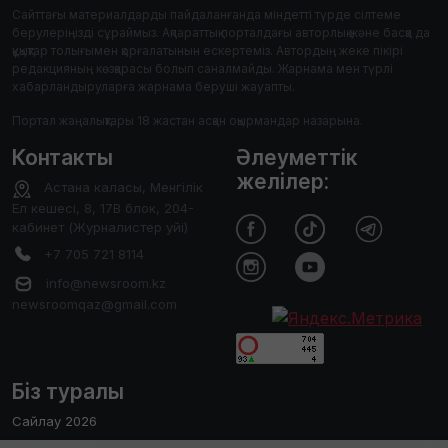
Сайттағы материалдарды пайдаланғанда міндетті түрде сілтеме
берулеріңізді сұраймыз. Ақпараттық порталдағы авторлық және басқа да
құқықтар толығымен қорғалатынын ескертеміз. Автордың жеке пікірі
редакцияның көзқарасы болып саналмайды. Жарнама мен түрлі
хабарландыруларға жарнама беруші жауапты.
Портал жаңалықтары 18 жастан асқан оқырмандар назарына.
Контакты
Әлеуметтік
желілер:
Астана каласы, Менгілік
Ел кешесі, 8, 17В блок, 204-
кабинет (Журналистер уйі)
+7 705 721 8114
info@newsroom.kz
newsroomqaz@gmail.com
Біз туралы
Сайлау 2026