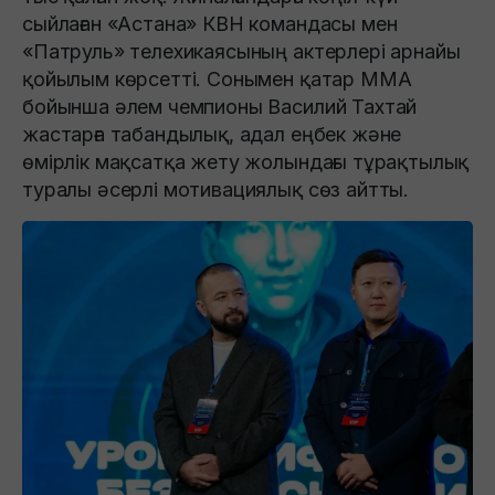
сыйлаған «Астана» КВН командасы мен
«Патруль» телехикаясының актерлері арнайы
қойылым көрсетті. Сонымен қатар ММА
бойынша әлем чемпионы Василий Тахтай
жастарға табандылық, адал еңбек және
өмірлік мақсатқа жету жолындағы тұрақтылық
туралы әсерлі мотивациялық сөз айтты.