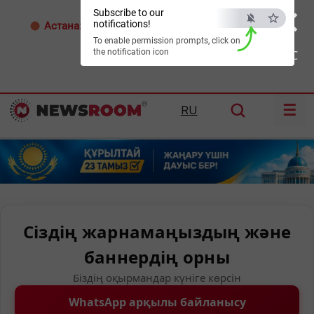
×
Subscribe to our
notifications!
Астана:
25°C
Алматы:
35°C
Шымкент:
38°C
To enable permission prompts, click on
the notification icon
ESC
☰
RU
Сіздің жарнамаңыздың және
баннердің орны
Біздің оқырмандар күніге көрсін
WhatsApp арқылы байланысу