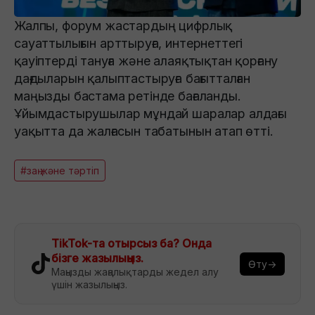
Жалпы, форум жастардың цифрлық
сауаттылығын арттыруға, интернеттегі
қауіптерді тануға және алаяқтықтан қорғану
дағдыларын қалыптастыруға бағытталған
маңызды бастама ретінде бағаланды.
Ұйымдастырушылар мұндай шаралар алдағы
уақытта да жалғасын табатынын атап өтті.
#заң және тәртіп
TikTok-та отырсыз ба? Онда
бізге жазылыңыз.
Өту→
Маңызды жаңалықтарды жедел алу
үшін жазылыңыз.