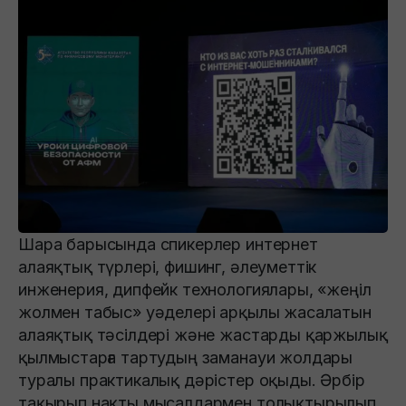
Шара барысында спикерлер интернет
алаяқтық түрлері, фишинг, әлеуметтік
инженерия, дипфейк технологиялары, «жеңіл
жолмен табыс» уәделері арқылы жасалатын
алаяқтық тәсілдері және жастарды қаржылық
қылмыстарға тартудың заманауи жолдары
туралы практикалық дәрістер оқыды. Әрбір
тақырып нақты мысалдармен толықтырылып,