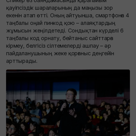
Спикер өз баяндамасында қарапайым
қауіпсіздік шараларының да маңызы зор
екенін атап өтті. Оның айтуынша, смартфонға 4
таңбалы оңай пинкод қою – алаяқтардың
жұмысын жеңілдетеді. Сондықтан күрделі 6
таңбалы код орнату, бейтаныс сайттарға
кірмеу, белгісіз сілтемелерді ашпау – әр
пайдаланушының жеке қорғаныс деңгейін
арттырады.