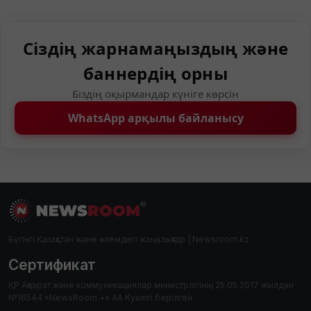
Сіздің жарнамаңыздың және
баннердің орны
Біздің оқырмандар күніге көрсін
WhatsApp арқылы байланысу
Бүгінгі Қазақстан және әлемдегі жаңалықтар | Newsroom.kz
Сертификат
ҚР Ақпарат және коммуникациялар министрлігінің 25.05.2017 жылдан
№16544 «NewsRoom +» АА Куәлігі берілген.