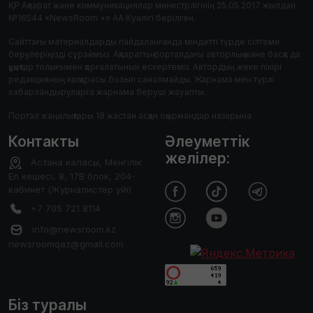
ҚР Ақпарат және коммуникациялар министрлігінің 25.05.2017 жылдан
№16544 «NewsRoom +» АА Куәлігі берілген.
Сайттағы материалдарды пайдаланғанда міндетті түрде сілтеме
берулеріңізді сұраймыз. Ақпараттық порталдағы авторлық және басқа да
құқықтар толығымен қорғалатынын ескертеміз. Автордың жеке пікірі
редакцияның көзқарасы болып саналмайды. Жарнама мен түрлі
хабарландыруларға жарнама беруші жауапты.
Портал жаңалықтары 18 жастан асқан оқырмандар назарына.
Контакты
Әлеуметтік
желілер:
Астана каласы, Менгілік
Ел кешесі, 8, 17В блок, 204-
кабинет (Журналистер уйі)
+7 705 721 8114
info@newsroom.kz
newsroomqaz@gmail.com
Біз туралы