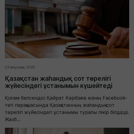
23 маусым, 2025
Қазақстан жаһандық сот төрелігі
жүйесіндегі ұстанымын күшейтеді
Қоғам белсендісі Қайрат Кәрібаев өзінің Facebook-
тегі парақшасында Қазақстанның жаһандық сот
төрелігі жүйесіндегі ұстанымы туралы пікір білдірді.
Жазб...