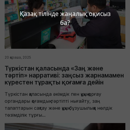
Қазақ тілінде жаңалық оқисыз
ба?
20 қараша, 2025
Түркістан қаласында «Заң және
тәртіп» нарративі: заңсыз жарнамамен
күрестен тұрақты қоғамға дейін
Түркістан қаласында әкімдік пен құқық қорғау
органдары қоғамдық тәртіпті нығайту, заң
талаптарын сақтау және құқық бұзушылыққа нөлдік
төзімділік тұрғы...