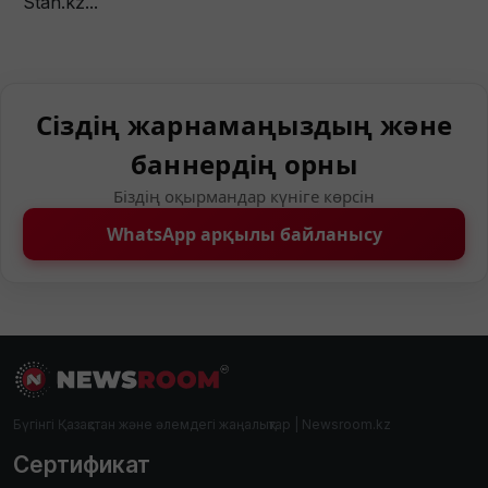
Stan.kz...
Сіздің жарнамаңыздың және
баннердің орны
Біздің оқырмандар күніге көрсін
WhatsApp арқылы байланысу
Бүгінгі Қазақстан және әлемдегі жаңалықтар | Newsroom.kz
Сертификат