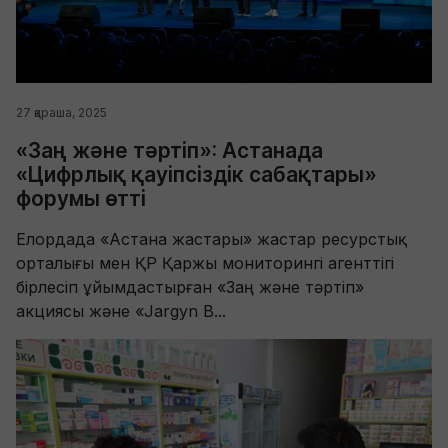
27 қараша, 2025
«Заң және тәртіп»: Астанада
«Цифрлық қауіпсіздік сабақтары»
форумы өтті
Елордада «Астана жастары» жастар ресурстық
орталығы мен ҚР Қаржы мониторингі агенттігі
бірлесіп ұйымдастырған «Заң және тәртіп»
акциясы және «Jargyn B...