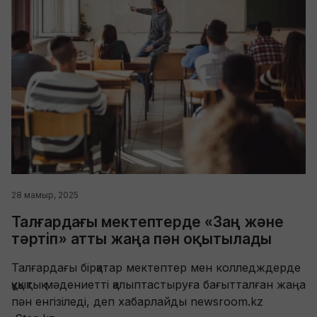
28 мамыр, 2025
Талғардағы мектептерде «Заң және
тәртіп» атты жаңа пән оқытылады
Талғардағы бірқатар мектептер мен колледждерде
құқықтық мәдениетті қалыптастыруға бағытталған жаңа
пән енгізіледі, деп хабарлайды newsroom.kz