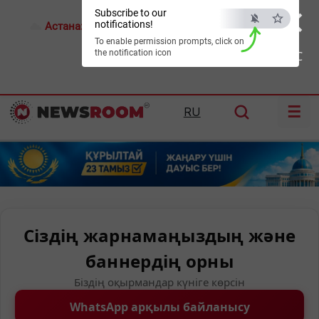
×
Subscribe to our
notifications!
Астана:
26°C
Алматы:
35°C
Шымкент:
39°C
To enable permission prompts, click on
the notification icon
ESC
☰
RU
Сіздің жарнамаңыздың және
баннердің орны
Біздің оқырмандар күніге көрсін
WhatsApp арқылы байланысу