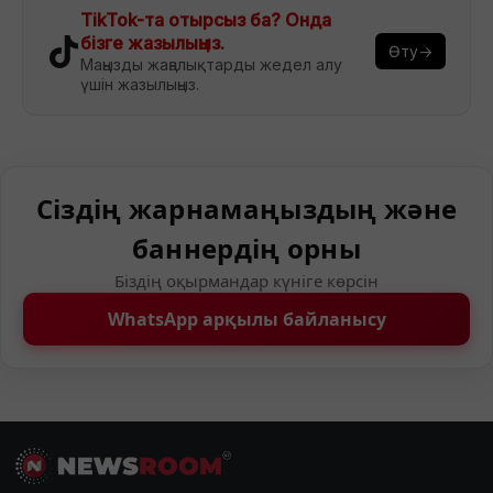
TikTok-та отырсыз ба? Онда
бізге жазылыңыз.
Өту→
Маңызды жаңалықтарды жедел алу
үшін жазылыңыз.
Сіздің жарнамаңыздың және
баннердің орны
Біздің оқырмандар күніге көрсін
WhatsApp арқылы байланысу