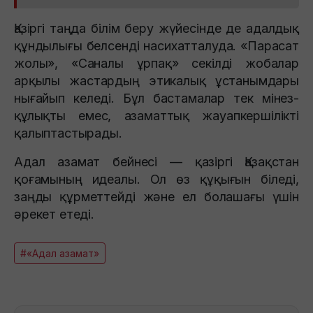
Қазіргі таңда білім беру жүйесінде де адалдық
құндылығы белсенді насихатталуда. «Парасат
жолы», «Саналы ұрпақ» секілді жобалар
арқылы жастардың этикалық ұстанымдары
нығайып келеді. Бұл бастамалар тек мінез-
құлықты емес, азаматтық жауапкершілікті
қалыптастырады.
Адал азамат бейнесі — қазіргі Қазақстан
қоғамының идеалы. Ол өз құқығын біледі,
заңды құрметтейді және ел болашағы үшін
әрекет етеді.
#«Адал азамат»