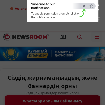
×
Subscribe to our
notifications!
Астана:
33°C
Алматы:
34°C
Шымкент:
37°C
To enable permission prompts, click on
the notification icon
ESC
☰
RU
Сіздің жарнамаңыздың және
баннердің орны
Біздің оқырмандар күніге көрсін
WhatsApp арқылы байланысу