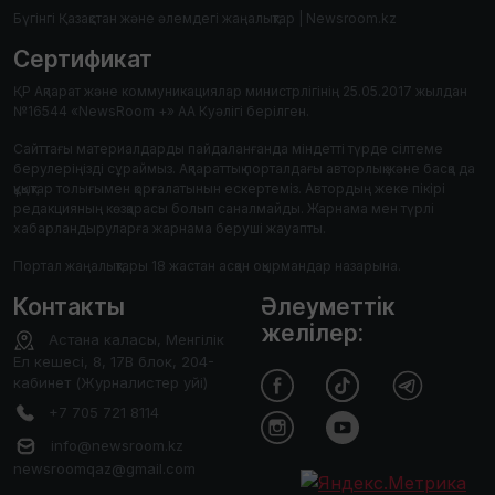
Бүгінгі Қазақстан және әлемдегі жаңалықтар | Newsroom.kz
Сертификат
ҚР Ақпарат және коммуникациялар министрлігінің 25.05.2017 жылдан
№16544 «NewsRoom +» АА Куәлігі берілген.
Сайттағы материалдарды пайдаланғанда міндетті түрде сілтеме
берулеріңізді сұраймыз. Ақпараттық порталдағы авторлық және басқа да
құқықтар толығымен қорғалатынын ескертеміз. Автордың жеке пікірі
редакцияның көзқарасы болып саналмайды. Жарнама мен түрлі
хабарландыруларға жарнама беруші жауапты.
Портал жаңалықтары 18 жастан асқан оқырмандар назарына.
Контакты
Әлеуметтік
желілер:
Астана каласы, Менгілік
Ел кешесі, 8, 17В блок, 204-
кабинет (Журналистер уйі)
+7 705 721 8114
info@newsroom.kz
newsroomqaz@gmail.com