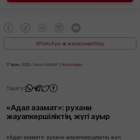
WhatsApp-қа жаңалық жіберу
17 қазан, 2025 /
Аман ШАМАР
/
Жаңалықтар
Тарату:
«Адал азамат»: рухани
жауапкершіліктің жүгі ауыр
«Адал азамат»: рухани жауапкершіліктің жүгі