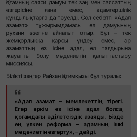
Қоғамның саяси дамуы тек заң мен саясаттың
өзгерісіне ғана емес, адамгершілік
құндылықтарға да тәуелді. Сол себепті «Адал
азамат» тұжырымдамасы ел дамуының
рухани өзегіне айналып отыр. Бұл – тек
жемқорлыққа қарсы үндеу емес, әр
азаматтың өз ісіне адал, ел тағдырына
жауапты болу мәдениетін қалыптастыру
миссиясы.
Білікті заңгер Райхан Қатимқызы бұл туралы:
«Адал азамат – мемлекеттің тірегі.
Егер әркім өз ісіне адал болса,
қоғамдағы әділетсіздік азаяды. Бізде
ең үлкен реформа – адамның ішкі
мәдениетін өзгерту», – дейді.