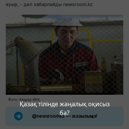
ауыр, - деп хабарлайды newsroom.kz
Фото: Атырау ӨКҚ
Қазақ тілінде жаңалық оқисыз
ба?
@newsroomkz
— жазылыңыз!