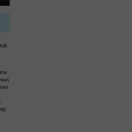
еді.
ағы
ның
ылы
с
тер