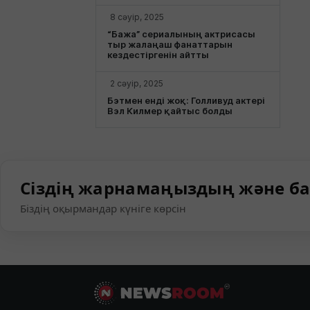
8 сәуір, 2025
“Бажа” сериалының актрисасы
тыр жалаңаш фанаттарын
кездестіргенін айтты
2 сәуір, 2025
Бэтмен енді жоқ: Голливуд актері
Вэл Килмер қайтыс болды
Сіздің жарнамаңыздың және ба
Біздің оқырмандар күніге көрсін