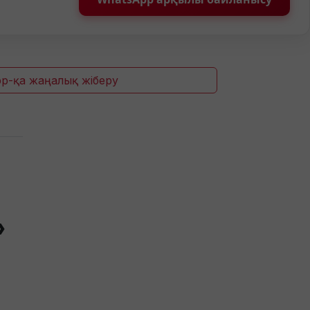
p-қа жаңалық жіберу
»