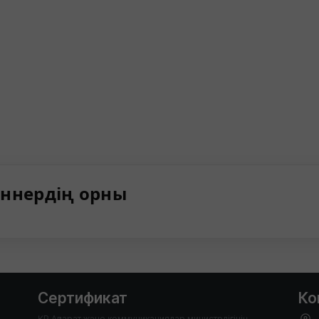
ннердің орны
Сертификат
Ко
ҚР Ақпарат және коммуникациялар министрлігінің