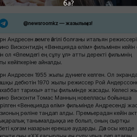
ба?
@newsroomkz
— жазылыңыз!
рн Андресен әлемге әйгілі болғаны итальян режиссері
ино Висконтидің «Венецияда өлім» фильмінен кейін 
ін ол «Әлемдегі ең сұлу ұл» атты деректі фильмнің
ты кейіпкеріне айналды.
рн Андресен 1955 жылы дүниеге келген. Ол экранд
ашқы дебютін 1970 жылы режиссер Рой Андерссон
хаббат тарихы» атты фильмінде жасады. Келесі ж
ино Висконти Томас Манның новелласы бойынша
ірілген «Венецияда өлім» фильмінде Андресенді жа
зионың рөліне таңдап алды. Премьерадан кейін ак
ықаралық танымалдыққа ие болып, оның сыртқы
беті қоғам назарын ерекше аударды. Дәл осы кезде
конти оны «ХХ ғасырдың ең сұлу ұлы» деп атаған