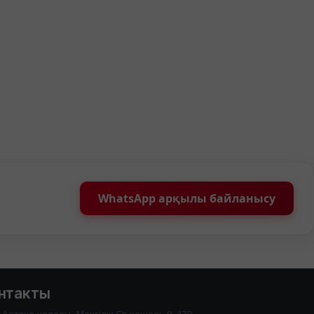
WhatsApp арқылы байланысу
нтакты
Астана каласы, Менгілік Ел кешесі, 8, 17В