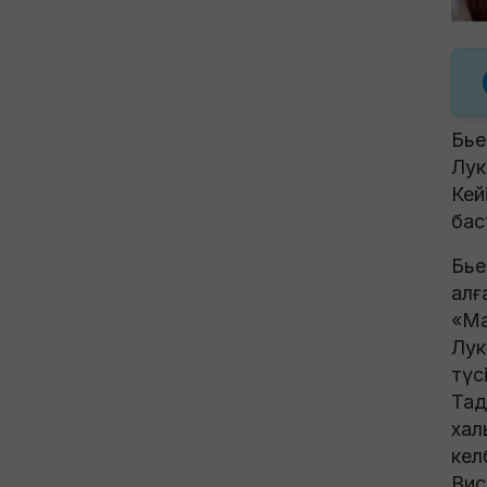
Бье
Лук
Кей
бас
Бье
алғ
«Ма
Лук
түс
Тад
хал
кел
Вис