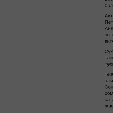
бол
Акт
Пет
Анд
авт
акт
Сұх
тан
тәу
198
алы
Сон
сом
қат
жән