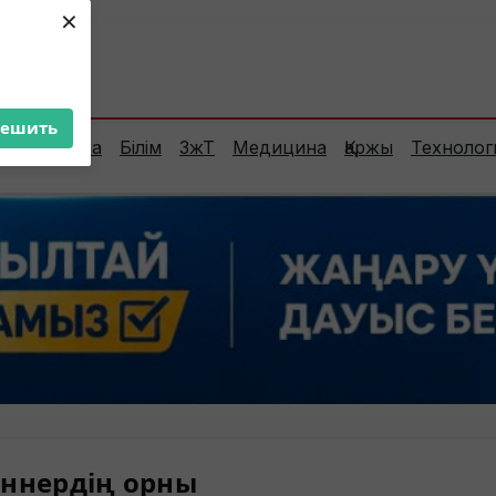
×
ент:
24°C
решить
Сараптама
Білім
ЗжТ
Медицина
Қаржы
Технолог
ннердің орны