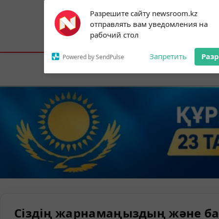
Subscribe to our
Разрешите сайту newsroom.kz
notifications!
отправлять вам уведомления на
To enable permission prompts, click on
Астана:
18°C
Алматы:
21°C
Шымк
рабочий стол
the notification icon
Запретить
Раз
Powered by SendPulse
Елорда
Сіздің жарнамаңыздың және ба