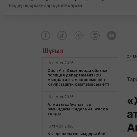
Біздің оқырмандар күніге көрсін
Шұғыл
27 қа
6 тамыз, 2026
Open Air: Қызылорда облысы
полиция департаменті 20
Тар
мыңнан астам көрерменнің
қауіпсіздігін қамтамасыз етті
«
6 тамыз, 2026
Алматы хайуанаттар
бағындағы Фидель 40 жасқа
а
толды
А
6 тамыз, 2026
NU-де әлем ғалымдары бас