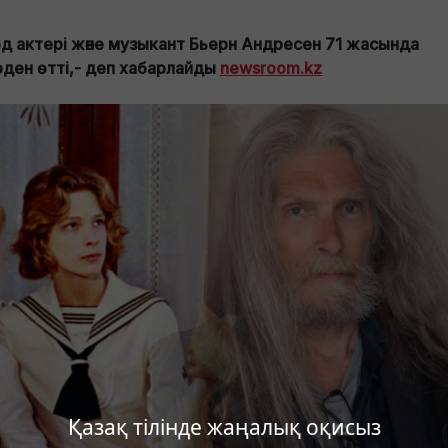
д актері және музыкант Бьерн Андресен 71 жасында
рден өтті,- деп хабарлайды
newsroom.kz
Қазақ тілінде жаңалық оқисыз