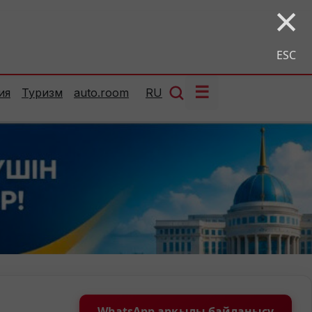
×
ESC
☰
ия
Туризм
auto.room
RU
WhatsApp арқылы байланысу