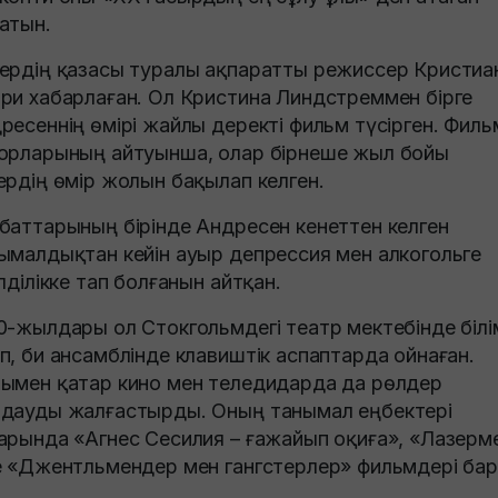
атын.
ердің қазасы туралы ақпаратты режиссер Кристиа
ри хабарлаған. Ол Кристина Линдстреммен бірге
ресеннің өмірі жайлы деректі фильм түсірген. Филь
орларының айтуынша, олар бірнеше жыл бойы
ердің өмір жолын бақылап келген.
баттарының бірінде Андресен кенеттен келген
ымалдықтан кейін ауыр депрессия мен алкогольге
елділікке тап болғанын айтқан.
0-жылдары ол Стокгольмдегі театр мектебінде білі
п, би ансамблінде клавиштік аспаптарда ойнаған.
ымен қатар кино мен теледидарда да рөлдер
дауды жалғастырды. Оның танымал еңбектері
арында «Агнес Сесилия – ғажайып оқиға», «Лазерм
е «Джентльмендер мен гангстерлер» фильмдері бар