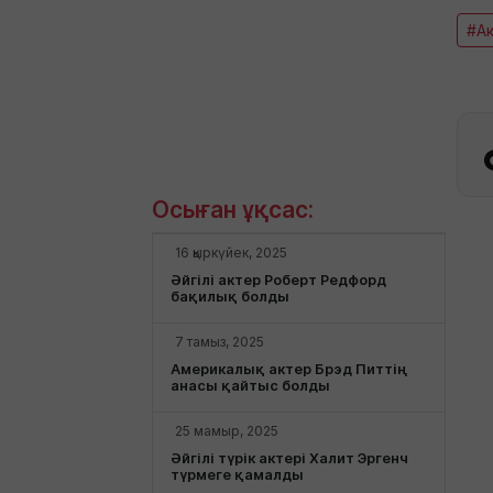
#А
Осыған ұқсас:
16 қыркүйек, 2025
Әйгілі актер Роберт Редфорд
бақилық болды
7 тамыз, 2025
Америкалық актер Брэд Питтің
анасы қайтыс болды
25 мамыр, 2025
Әйгілі түрік актері Халит Эргенч
түрмеге қамалды