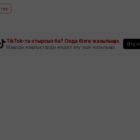
ктер
TikTok-та отырсыз ба? Онда бізге жазылыңыз.
Өту→
Маңызды жаңалықтарды жедел алу үшін жазылыңыз.