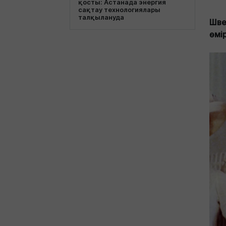
қосты: Астанада энергия
сақтау технологиялары
талқылануда
Шве
өмі