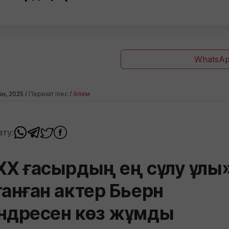
WhatsAp
зан, 2025 /
Перизат Ілес
/
Әлем
ату:
ХХ ғасырдың ең сұлу ұлы
танған актер Бьерн
ндресен көз жұмды