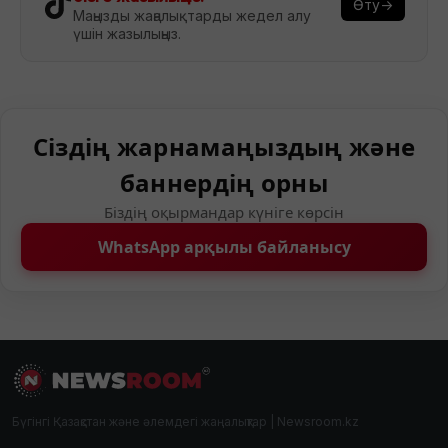
Өту→
Маңызды жаңалықтарды жедел алу
үшін жазылыңыз.
Сіздің жарнамаңыздың және
баннердің орны
Біздің оқырмандар күніге көрсін
WhatsApp арқылы байланысу
Бүгінгі Қазақстан және әлемдегі жаңалықтар | Newsroom.kz