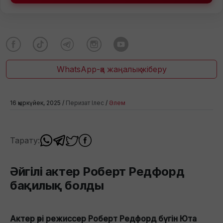
WhatsApp-қа жаңалық жіберу
16 қыркүйек, 2025 /
Перизат Ілес
/
Әлем
Тарату:
Әйгілі актер Роберт Редфорд
бақилық болды
Актер әрі режиссер Роберт Редфорд бүгін Юта