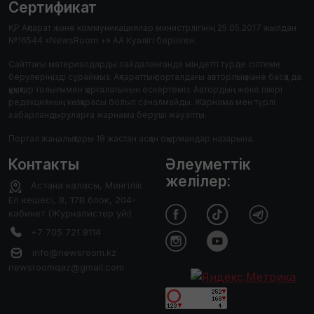
Сертификат
ҚР Ақпарат және коммуникациялар министрлігінің 25.05.2017 жылдан
№16544 «NewsRoom +» АА Куәлігі берілген.
Сайттағы материалдарды пайдаланғанда міндетті түрде сілтеме
берулеріңізді сұраймыз. Ақпараттық порталдағы авторлық және басқа да
құқықтар толығымен қорғалатынын ескертеміз. Автордың жеке пікірі
редакцияның көзқарасы болып саналмайды. Жарнама мен түрлі
хабарландыруларға жарнама беруші жауапты.
Портал жаңалықтары 18 жастан асқан оқырмандар назарына.
Контакты
Әлеуметтік
желілер:
Астана каласы, Менгілік
Ел кешесі, 8, 17В блок, 204-
кабинет (Журналистер уйі)
+7 705 721 8114
info@newsroom.kz
newsroomqaz@gmail.com