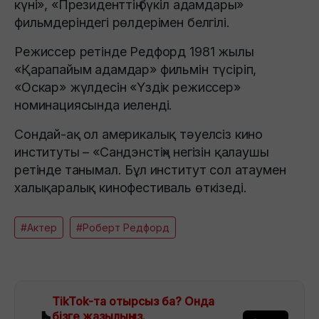
күні», «Президенттің бүкіл адамдары»
фильмдеріндегі рөлдерімен белгілі.
Режиссер ретінде Редфорд 1981 жылы
«Қарапайым адамдар» фильмін түсіріп,
«Оскар» жүлдесін «Үздік режиссер»
номинациясында иеленді.
Сондай-ақ ол америкалық тәуелсіз кино
институты – «Сандэнстің» негізін қалаушы
ретінде танымал. Бұл институт сол атаумен
халықаралық кинофестиваль өткізеді.
#Актер
#Роберт Редфорд
TikTok-та отырсыз ба? Онда
бізге жазылыңыз.