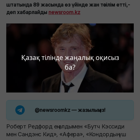
штатында 89 жасында өз үйінде жан тәсілім етті,-
деп хабарлайды
newsroom.kz
Қазақ тілінде жаңалық оқисыз
ба?
@newsroomkz
— жазылыңыз!
Роберт Редфорд ең алдымен «Бутч Кэссиди
мен Сандэнс Кид», «Афера», «Кондордың үш