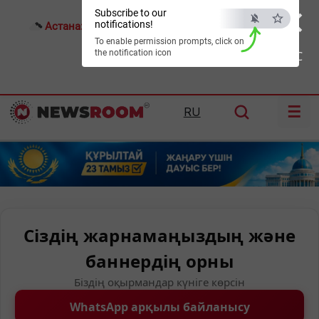
×
Subscribe to our
notifications!
Астана:
15°C
Алматы:
24°C
Шымкент:
27°C
To enable permission prompts, click on
the notification icon
ESC
☰
RU
Сіздің жарнамаңыздың және
баннердің орны
Біздің оқырмандар күніге көрсін
WhatsApp арқылы байланысу