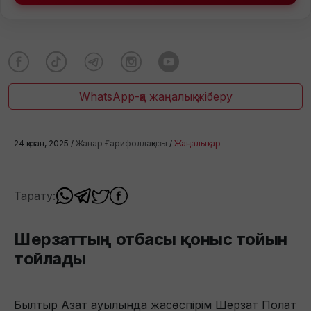
WhatsApp-қа жаңалық жіберу
24 қазан, 2025 /
Жанар Ғарифоллақызы
/
Жаңалықтар
Тарату:
Шерзаттың отбасы қоныс тойын
тойлады
Былтыр Азат ауылында жасөспірім Шерзат Полат