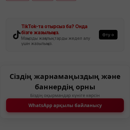
TikTok-та отырсыз ба? Онда
бізге жазылыңыз.
Өту→
Маңызды жаңалықтарды жедел алу
үшін жазылыңыз.
Сіздің жарнамаңыздың және
баннердің орны
Біздің оқырмандар күніге көрсін
WhatsApp арқылы байланысу