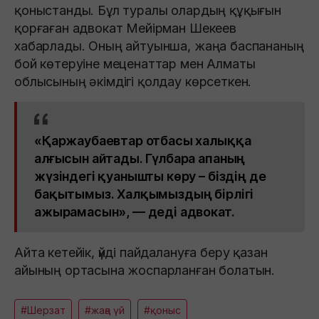
қоныстанды. Бұл туралы олардың құқығын
қорғаған адвокат Мейірман Шекеев
хабарлады. Оның айтуынша, жаңа баспананың
бой көтеруіне меценаттар мен Алматы
облысының әкімдігі қолдау көрсеткен.
«Қаржаубаевтар отбасы халыққа
алғысын айтады. Гүлбара апаның
жүзіндегі қуанышты көру – біздің де
бақытымыз. Халқымыздың бірлігі
ажырамасын», — деді адвокат.
Айта кетейік, үйді пайдалануға беру қазан
айының ортасына жоспарланған болатын.
#Шерзат
#жаңа үй
#қоныс