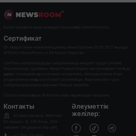
Бүгінгі Қазақстан және әлемдегі жаңалықтар | Newsroom.kz
Сертификат
ҚР Ақпарат және коммуникациялар министрлігінің 25.05.2017 жылдан
№16544 «NewsRoom +» АА Куәлігі берілген.
Сайттағы материалдарды пайдаланғанда міндетті түрде сілтеме
берулеріңізді сұраймыз. Ақпараттық порталдағы авторлық және басқа да
құқықтар толығымен қорғалатынын ескертеміз. Автордың жеке пікірі
редакцияның көзқарасы болып саналмайды. Жарнама мен түрлі
хабарландыруларға жарнама беруші жауапты.
Портал жаңалықтары 18 жастан асқан оқырмандар назарына.
Контакты
Әлеуметтік
желілер:
Астана каласы, Менгілік
Ел кешесі, 8, 17В блок, 204-
кабинет (Журналистер уйі)
+7 705 721 8114