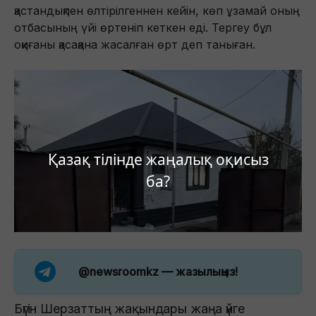
қастандықпен өлтірілгеннен кейін, көп ұзамай оның
отбасының үйі өртеніп кеткен еді. Тергеу бұл
оқиғаны қасақана жасалған өрт деп таныған.
Қазақ тілінде жаңалық оқисыз
ба?
@newsroomkz
— жазылыңыз!
Бүгін Шерзаттың жақындары жаңа үйге