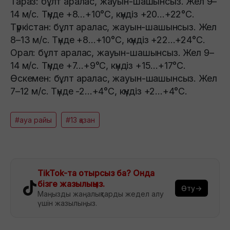
Тараз: бұлт аралас, жауын-шашынсыз. Жел 9–
14 м/с. Түнде +8...+10°C, күндіз +20...+22°C.
Түркістан: бұлт аралас, жауын-шашынсыз. Жел
8–13 м/с. Түнде +8...+10°C, күндіз +22...+24°C.
Орал: бұлт аралас, жауын-шашынсыз. Жел 9–
14 м/с. Түнде +7...+9°C, күндіз +15...+17°C.
Өскемен: бұлт аралас, жауын-шашынсыз. Жел
7–12 м/с. Түнде -2...+4°C, күндіз +2...+4°C.
#ауа райы
#13 қазан
TikTok-та отырсыз ба? Онда
бізге жазылыңыз.
Өту→
Маңызды жаңалықтарды жедел алу
үшін жазылыңыз.