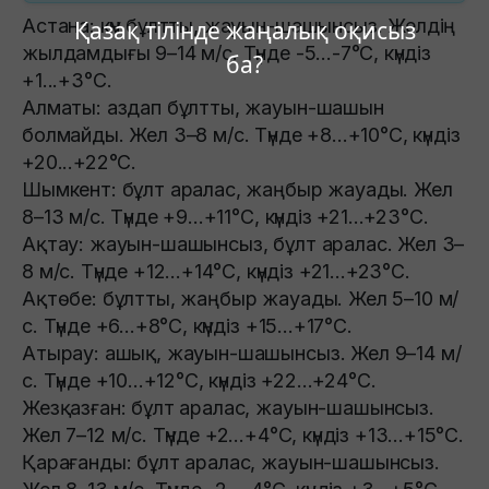
Астана: күн бұлтты, жауын-шашынсыз. Желдің
Қазақ тілінде жаңалық оқисыз
жылдамдығы 9–14 м/с. Түнде -5...-7°C, күндіз
ба?
+1...+3°C.
Алматы: аздап бұлтты, жауын-шашын
болмайды. Жел 3–8 м/с. Түнде +8...+10°C, күндіз
+20...+22°C.
Шымкент: бұлт аралас, жаңбыр жауады. Жел
8–13 м/с. Түнде +9...+11°C, күндіз +21...+23°C.
Ақтау: жауын-шашынсыз, бұлт аралас. Жел 3–
8 м/с. Түнде +12...+14°C, күндіз +21...+23°C.
Ақтөбе: бұлтты, жаңбыр жауады. Жел 5–10 м/
с. Түнде +6...+8°C, күндіз +15...+17°C.
Атырау: ашық, жауын-шашынсыз. Жел 9–14 м/
с. Түнде +10...+12°C, күндіз +22...+24°C.
Жезқазған: бұлт аралас, жауын-шашынсыз.
Жел 7–12 м/с. Түнде +2...+4°C, күндіз +13...+15°C.
Қарағанды: бұлт аралас, жауын-шашынсыз.