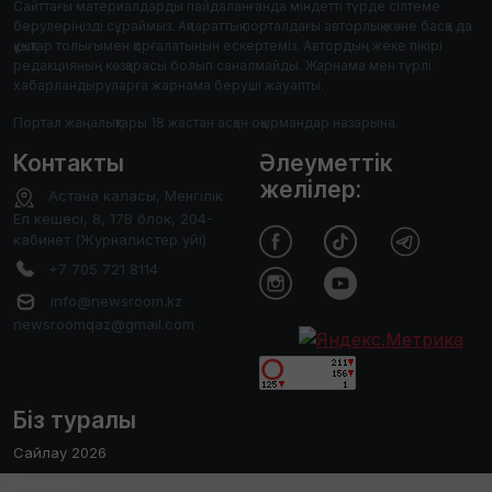
Сайттағы материалдарды пайдаланғанда міндетті түрде сілтеме
берулеріңізді сұраймыз. Ақпараттық порталдағы авторлық және басқа да
құқықтар толығымен қорғалатынын ескертеміз. Автордың жеке пікірі
редакцияның көзқарасы болып саналмайды. Жарнама мен түрлі
хабарландыруларға жарнама беруші жауапты.
Портал жаңалықтары 18 жастан асқан оқырмандар назарына.
Контакты
Әлеуметтік
желілер:
Астана каласы, Менгілік
Ел кешесі, 8, 17В блок, 204-
кабинет (Журналистер уйі)
+7 705 721 8114
info@newsroom.kz
newsroomqaz@gmail.com
Біз туралы
Сайлау 2026
Редакция