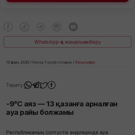
WhatsApp-қа жаңалық жіберу
13 қазан, 2025 /
Жанар Ғарифоллақызы
/
Жаңалықтар
Тарату:
-9°C аяз — 13 қазанға арналған
ауа райы болжамы
Республиканың солтүстік өңірлерінде ауа