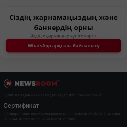
Сіздің жарнамаңыздың және
баннердің орны
Біздің оқырмандар күніге көрсін
WhatsApp арқылы байланысу
Бүгінгі Қазақстан және әлемдегі жаңалықтар | Newsroom.kz
Сертификат
ҚР Ақпарат және коммуникациялар министрлігінің 25.05.2017 жылдан
№16544 «NewsRoom +» АА Куәлігі берілген.