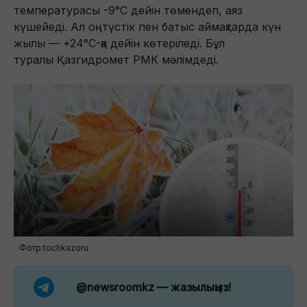
температурасы -9°C дейін төмендеп, аяз
күшейеді. Ал оңтүстік пен батыс аймақтарда күн
жылы — +24°C-қа дейін көтеріледі. Бұл
туралы Қазгидромет РМК мәлімдеді.
Фотр:tochkazoru
@newsroomkz
— жазылыңыз!