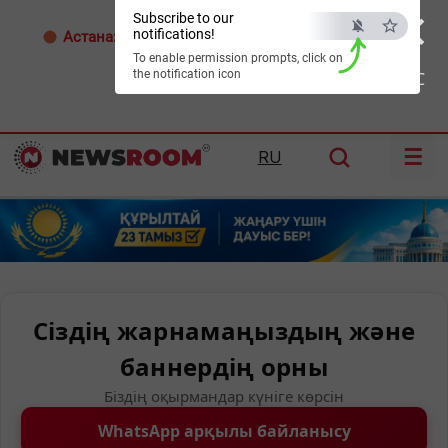
×
Subscribe to our
notifications!
Астана:
32°C
Алматы:
33°C
Шымкент:
36°C
To enable permission prompts, click on
the notification icon
ESC
☰
RU
Сіздің жарнамаңыздың және
баннердің орны
Біздің оқырмандар күніге көрсін
WhatsApp арқылы байланысу