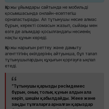
Қаржы ұйымдары сайтында не мобильді
қосымшасында онлайн-есептегіш
орналастырады. Ал тұтынушы несие алмас
бұрын, керекті сомасын жазып, сыйақы мен
өзге де алымдар қосылғандағы несиенің
нақты құнын көреді.
Қаржы нарығын реттеу және дамыту
агенттігінің өкілдерінің айтуынша, бұл талап
тұтынушылардың құқығын қорғауға ықпал
етеді.
“Тұтынушы қарызды рәсімдемес
бұрын, оның толық құнын алдын ала
көріп, шешім қабылдайды. Жеке және
заңды тұлғаларға арналған қарыздар