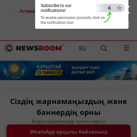
×
Subscribe to our
notifications!
Астана:
28°C
Алматы:
31°C
Шымкент:
37°C
To enable permission prompts, click on
the notification icon
ESC
☰
RU
Сіздің жарнамаңыздың және
баннердің орны
Біздің оқырмандар күніге көрсін
WhatsApp арқылы байланысу