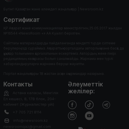
Бүгінгі Қазақстан және әлемдегі жаңалықтар | Newsroom.kz
Сертификат
ҚР Ақпарат және коммуникациялар министрлігінің 25.05.2017 жылдан
№16544 «NewsRoom +» АА Куәлігі берілген.
Сайттағы материалдарды пайдаланғанда міндетті түрде сілтеме
берулеріңізді сұраймыз. Ақпараттық порталдағы авторлық және басқа да
құқықтар толығымен қорғалатынын ескертеміз. Автордың жеке пікірі
редакцияның көзқарасы болып саналмайды. Жарнама мен түрлі
хабарландыруларға жарнама беруші жауапты.
Портал жаңалықтары 18 жастан асқан оқырмандар назарына.
Контакты
Әлеуметтік
желілер:
Астана каласы, Менгілік
Ел кешесі, 8, 17В блок, 204-
кабинет (Журналистер уйі)
+7 705 721 8114
info@newsroom.kz
newsroomqaz@gmail.com