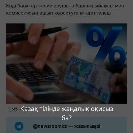
Енді банктер несие алушыға барлық сыйақысы мен
комиссиясын ашып көрсетуге міндеттеледі
Қазақ тілінде жаңалық оқисыз
Фото: kam24.ru
ба?
@newsroomkz
— жазылыңыз!