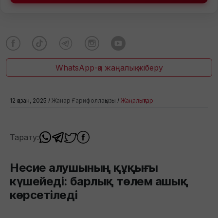
WhatsApp-қа жаңалық жіберу
12 қазан, 2025 /
Жанар Ғарифоллақызы
/
Жаңалықтар
Тарату:
Несие алушының құқығы
күшейеді: барлық төлем ашық
көрсетіледі