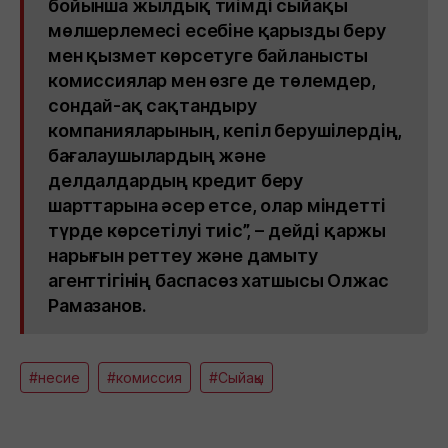
бойынша жылдық тиімді сыйақы
мөлшерлемесі есебіне қарызды беру
мен қызмет көрсетуге байланысты
комиссиялар мен өзге де төлемдер,
сондай-ақ сақтандыру
компанияларының, кепіл берушілердің,
бағалаушылардың және
делдалдардың кредит беру
шарттарына әсер етсе, олар міндетті
түрде көрсетілуі тиіс”, – дейді қаржы
нарығын реттеу және дамыту
агенттігінің баспасөз хатшысы Олжас
Рамазанов.
#несие
#комиссия
#Сыйақы