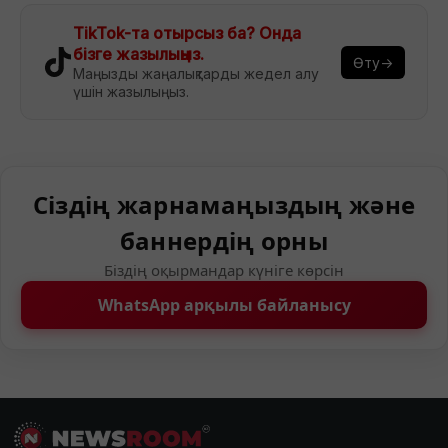
TikTok-та отырсыз ба? Онда
бізге жазылыңыз.
Өту→
Маңызды жаңалықтарды жедел алу
үшін жазылыңыз.
Сіздің жарнамаңыздың және
баннердің орны
Біздің оқырмандар күніге көрсін
WhatsApp арқылы байланысу