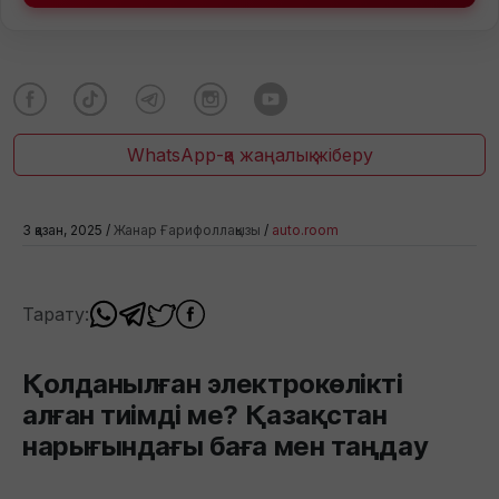
WhatsApp-қа жаңалық жіберу
3 қазан, 2025 /
Жанар Ғарифоллақызы
/
auto.room
Тарату:
Қолданылған электрокөлікті
алған тиімді ме? Қазақстан
нарығындағы баға мен таңдау