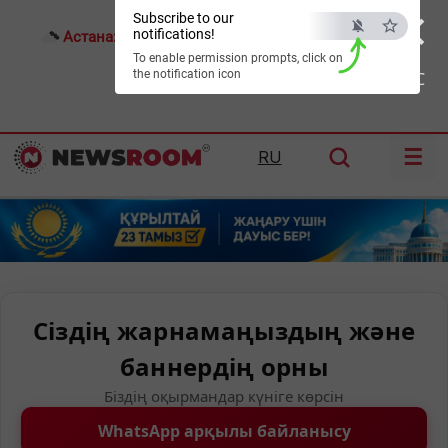
×
Subscribe to our
notifications!
Астана:
27°C
Алматы:
29°C
Шымкент:
34°C
To enable permission prompts, click on
the notification icon
ESC
☰
RU
Сіздің жарнамаңыздың және
баннердің орны
Біздің оқырмандар күніге көрсін
WhatsApp арқылы байланысу