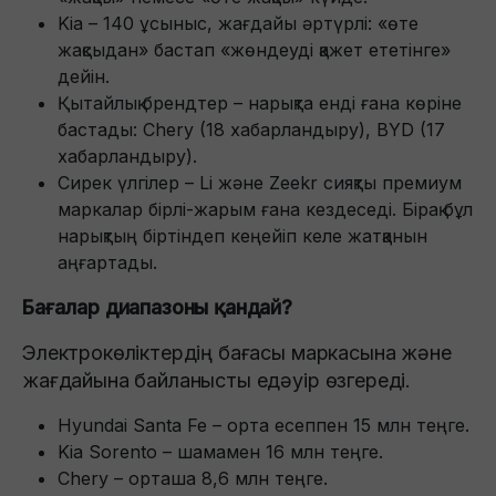
Kia – 140 ұсыныс, жағдайы әртүрлі: «өте
жақсыдан» бастап «жөндеуді қажет ететінге»
дейін.
Қытайлық брендтер – нарықта енді ғана көріне
бастады: Chery (18 хабарландыру), BYD (17
хабарландыру).
Сирек үлгілер – Li және Zeekr сияқты премиум
маркалар бірлі-жарым ғана кездеседі. Бірақ бұл
нарықтың біртіндеп кеңейіп келе жатқанын
аңғартады.
Бағалар диапазоны қандай?
Электрокөліктердің бағасы маркасына және
жағдайына байланысты едәуір өзгереді.
Hyundai Santa Fe – орта есеппен 15 млн теңге.
Kia Sorento – шамамен 16 млн теңге.
Chery – орташа 8,6 млн теңге.