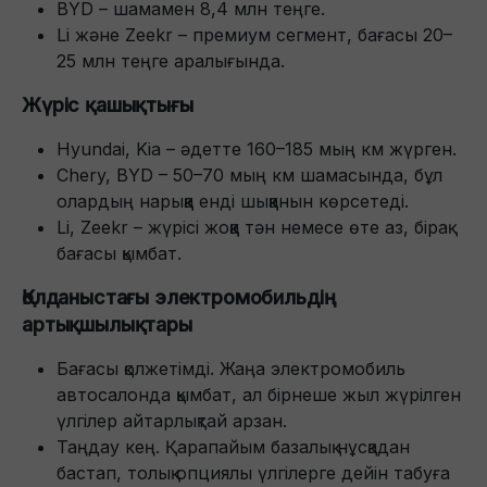
BYD – шамамен 8,4 млн теңге.
Li және Zeekr – премиум сегмент, бағасы 20–
25 млн теңге аралығында.
Жүріс қашықтығы
Hyundai, Kia – әдетте 160–185 мың км жүрген.
Chery, BYD – 50–70 мың км шамасында, бұл
олардың нарыққа енді шыққанын көрсетеді.
Li, Zeekr – жүрісі жоққа тән немесе өте аз, бірақ
бағасы қымбат.
Қолданыстағы электромобильдің
артықшылықтары
Бағасы қолжетімді. Жаңа электромобиль
автосалонда қымбат, ал бірнеше жыл жүрілген
үлгілер айтарлықтай арзан.
Таңдау кең. Қарапайым базалық нұсқадан
бастап, толық опциялы үлгілерге дейін табуға