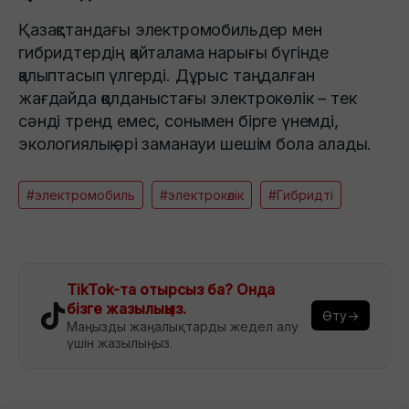
Қазақстандағы электромобильдер мен
гибридтердің қайталама нарығы бүгінде
қалыптасып үлгерді. Дұрыс таңдалған
жағдайда қолданыстағы электрокөлік – тек
сәнді тренд емес, сонымен бірге үнемді,
экологиялық әрі заманауи шешім бола алады.
#электромобиль
#электрокөлік
#Гибридті
TikTok-та отырсыз ба? Онда
бізге жазылыңыз.
Өту→
Маңызды жаңалықтарды жедел алу
үшін жазылыңыз.