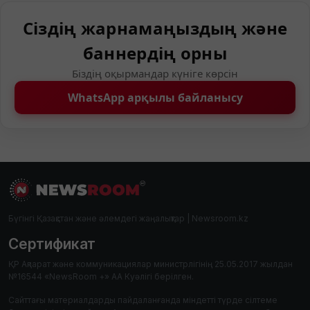
Сіздің жарнамаңыздың және
баннердің орны
Біздің оқырмандар күніге көрсін
WhatsApp арқылы байланысу
Бүгінгі Қазақстан және әлемдегі жаңалықтар | Newsroom.kz
Сертификат
ҚР Ақпарат және коммуникациялар министрлігінің 25.05.2017 жылдан
№16544 «NewsRoom +» АА Куәлігі берілген.
Сайттағы материалдарды пайдаланғанда міндетті түрде сілтеме