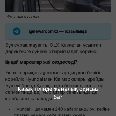
Фото: ашық дереккөз
@newsroomkz
— жазылыңыз!
Бұл сұраққа жауапты OLX Қазақстан ұсынған
деректерге сүйене отырып іздеп көрейік.
Қандай маркалар жиі кездеседі?
Екінші нарықтағы ұсыныстардың көп бөлігін
корейлік Hyundai мен Kia маркалары құрайды.
Бұл екі бренд Қазақстанда бензинді көліктер
Қазақ тілінде жаңалық оқисыз
сегментінде де, гибридтер санатында да
ба?
көшбасшы саналады.
Hyundai – шамамен 240 хабарландыру, көбіне
«жақсы» немесе «өте жақсы» күйде.