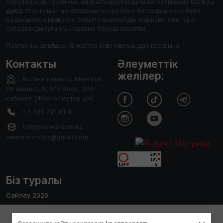
берулеріңізді сұраймыз. Ақпараттық порталдағы авторлық және басқа да
құқықтар толығымен қорғалатынын ескертеміз. Автордың жеке пікірі
редакцияның көзқарасы болып саналмайды. Жарнама мен түрлі
хабарландыруларға жарнама беруші жауапты.
Портал жаңалықтары 18 жастан асқан оқырмандар назарына.
Контакты
Әлеуметтік
желілер:
Астана каласы, Менгілік
Ел кешесі, 8, 17В блок, 204-
кабинет (Журналистер уйі)
+7 705 721 8114
info@newsroom.kz
newsroomqaz@gmail.com
Біз туралы
Сайлау 2026
Редакция
Пайдаланушы тәжірибесін жақсарту
Сайтты қолдану ережесі