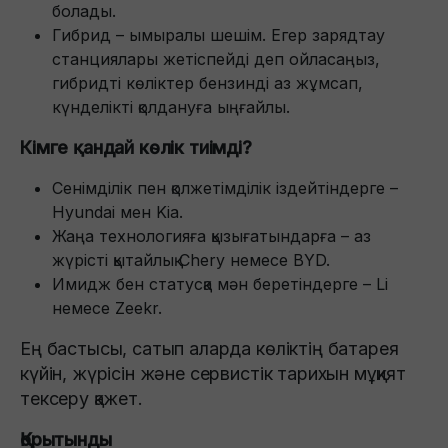
болады.
Гибрид – ымыралы шешім. Егер зарядтау
станциялары жетіспейді деп ойласаңыз,
гибридті көліктер бензинді аз жұмсап,
күнделікті қолдануға ыңғайлы.
Кімге қандай көлік тиімді?
Сенімділік пен қолжетімділік іздейтіндерге –
Hyundai мен Kia.
Жаңа технологияға қызығатындарға – аз
жүрісті қытайлық Chery немесе BYD.
Имидж бен статусқа мән беретіндерге – Li
немесе Zeekr.
Ең бастысы, сатып аларда көліктің батарея
күйін, жүрісін және сервистік тарихын мұқият
тексеру қажет.
Қорытынды