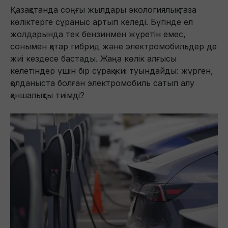
Қазақстанда соңғы жылдары экологиялық таза
көліктерге сұраныс артып келеді. Бүгінде ел
жолдарында тек бензинмен жүретін емес,
сонымен қатар гибрид және электромобильдер де
жиі кездесе бастады. Жаңа көлік алғысы
келетіндер үшін бір сұрақ жиі туындайды: жүрген,
қолданыста болған электромобиль сатып алу
қаншалықты тиімді?