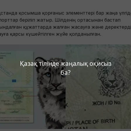
ақстанда қосымша қорғаныс элементтері бар жаңа үлгіде
порттар беріліп жатыр. Шілденің ортасынан бастап
ындалған құжаттарда жалған жасауға және деректерд
ауға қарсы күшейтілген жүйе қолданылған.
Қазақ тілінде жаңалық оқисыз
ба?