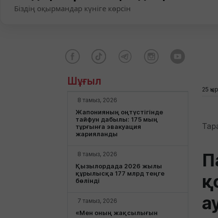
Біздің оқырмандар күніге көрсін
Шұғыл
25 қы
8 тамыз, 2026
Жапонияның оңтүстігінде
тайфун дабылы: 175 мың
Тар
тұрғынға эвакуация
жарияланды
П
8 тамыз, 2026
Қызылордада 2026 жылы
құрылысқа 177 млрд теңге
қ
бөлінді
а
7 тамыз, 2026
«Мен оның жақсылығын