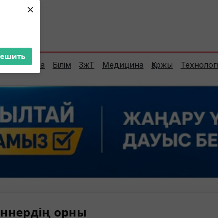
×
ент:
37°C
решить
Сараптама
Білім
ЗжТ
Медицина
Қаржы
Технолог
ннердің орны