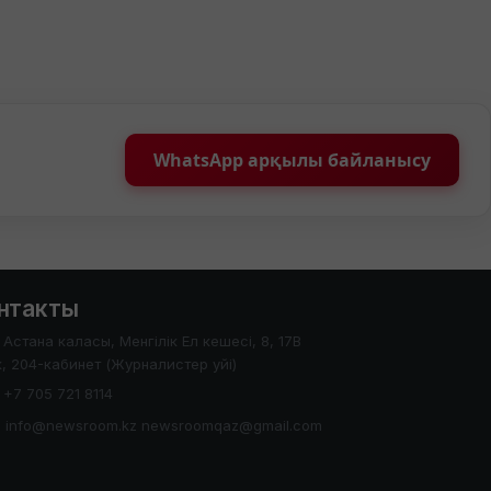
WhatsApp арқылы байланысу
нтакты
Астана каласы, Менгілік Ел кешесі, 8, 17В
, 204-кабинет (Журналистер уйі)
+7 705 721 8114
info@newsroom.kz newsroomqaz@gmail.com