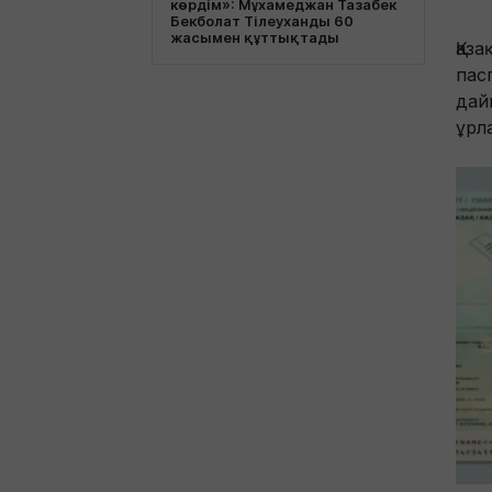
көрдім»: Мұхамеджан Тазабек
Бекболат Тілеуханды 60
жасымен құттықтады
Қаз
пас
дай
ұрл