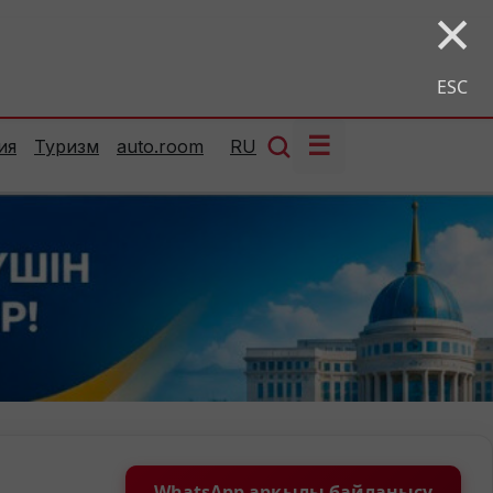
×
ESC
☰
ия
Туризм
auto.room
RU
WhatsApp арқылы байланысу