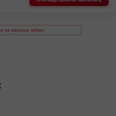
p-қа жаңалық жіберу
: