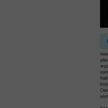
Ама
ұйы
жүр
қал
бай
бор
Сма
қау