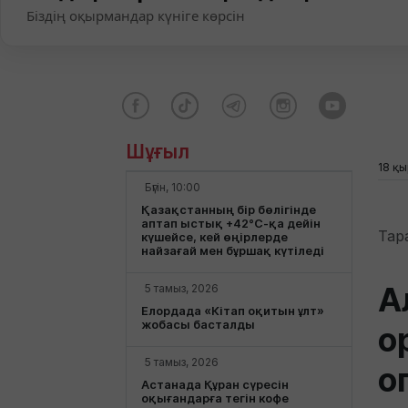
Біздің оқырмандар күніге көрсін
Шұғыл
18 қы
Бүгін, 10:00
Қазақстанның бір бөлігінде
аптап ыстық +42°С-қа дейін
Тар
күшейсе, кей өңірлерде
найзағай мен бұршақ күтіледі
А
5 тамыз, 2026
Елордада «Кітап оқитын ұлт»
жобасы басталды
о
5 тамыз, 2026
о
Астанада Құран сүресін
оқығандарға тегін кофе