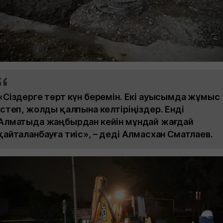
«Сіздерге төрт күн беремін. Екі ауысымда жұмыс
істеп, жолды қалпына келтіріңіздер. Енді
Алматыда жаңбырдан кейін мұндай жағдай
қайталанбауға тиіс», – деді Алмасхан Сматлаев.