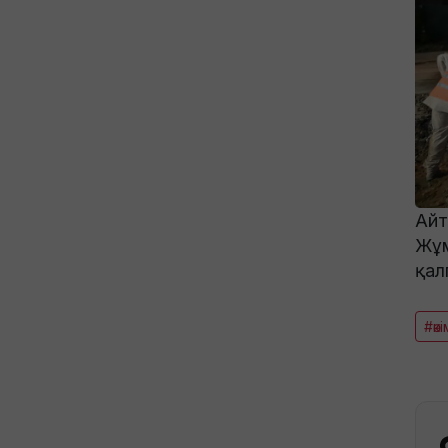
Айт
Жұм
қал
#әкі