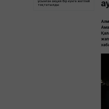
а
ұсынған акция бір күнге жетпей
тоқтатылды
Алм
Ама
Қал
жап
хаб