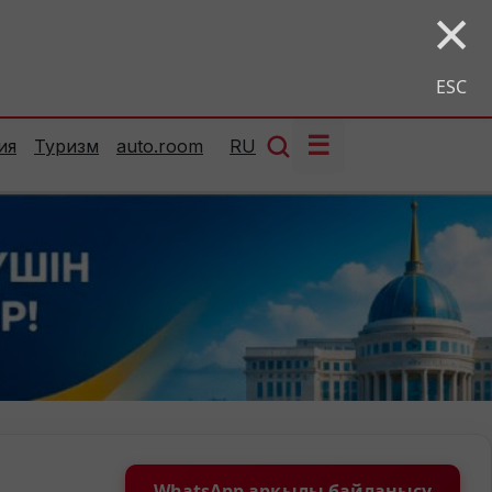
×
ESC
☰
ия
Туризм
auto.room
RU
WhatsApp арқылы байланысу