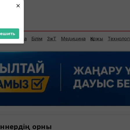
×
ент:
33°C
решить
Сараптама
Білім
ЗжТ
Медицина
Қаржы
Технолог
ннердің орны