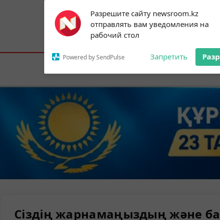
Subscribe to our
Разрешите сайту newsroom.kz
notifications!
отправлять вам уведомления на
To enable permission prompts, click on
Астана:
24°C
Алматы:
29°C
Шымк
рабочий стол
the notification icon
Запретить
Раз
Powered by SendPulse
Елорда
Сіздің жарнамаңыздың және ба