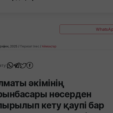
WhatsAp
ркүйек, 2025 /
Перизат Ілес
/
Аймақтар
ату:
лматы әкімінің
рынбасары нөсерден
пырылып кету қаупі бар