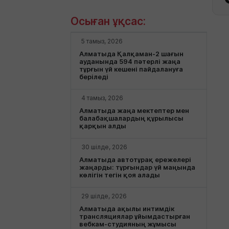
Осыған ұқсас:
5 тамыз, 2026
Алматыда Қалқаман-2 шағын
ауданында 594 пәтерлі жаңа
тұрғын үй кешені пайдалануға
беріледі
4 тамыз, 2026
Алматыда жаңа мектептер мен
балабақшалардың құрылысы
қарқын алды
30 шілде, 2026
Алматыда автотұрақ ережелері
жаңарды: тұрғындар үй маңында
көлігін тегін қоя алады
29 шілде, 2026
Алматыда ақылы интимдік
трансляциялар ұйымдастырған
вебкам-студияның жұмысы