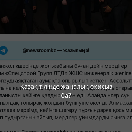
@newsroomkz
— жазылыңыз!
нжол көшесінде жол жабыны бұған дейін мердігер
м «Спецстрой Групп ЛТД» ЖШС инженерлік желіле
гізуді аяқтаған аумақта опырылып кеткен. Асфаль
Қазақ тілінде жаңалық оқисыз
пына келтіру жоспарланған газ құбыры жұмыстары
ба?
ланысты кейінге қалдырылған еді. Алайда нөсер суы
пылдақ топырақ жолдың бүлінуіне әкелді. Алмасха
тлаев мерзімді кейінге шегеру тұрғындарға қосым
іп тудырғанын айтып, мердігер ұйымдарды сынға а