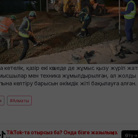
а кетелік, қазір екі көшеде де жұмыс қызу жүріп жа
ысшылар мен техника жұмылдырылған, ал жолды
пына келтіру барысын әкімдік жіті бақылауға алған.
м
#Алматы
TikTok-та отырсыз ба? Онда бізге жазылыңыз.
Өту→