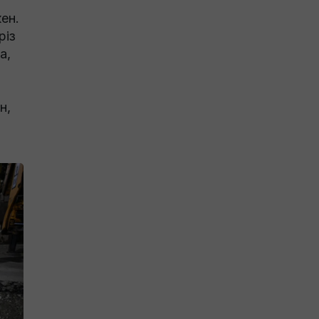
ен.
різ
а,
н,