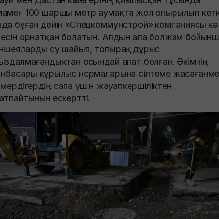
ауи мен Дастан көшелерінің қиылысқан тұсында
амен 100 шаршы метр аумақта жол опырылып кетк
да бұған дейін «Спецкоммунстрой» компаниясы кә
есін орнатқан болатын. Алдын ала болжам бойынш
ншеяларды су шайып, топырақ дұрыс
ыздалмағандықтан осындай апат болған. Әкімнің
нбасары құрылыс нормаларына сілтеме жасағанме
 мердігердің сапа үшін жауапкершіліктен
атпайтынын ескертті.