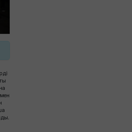
рді
тты
на
 мен
н
ша
лды.