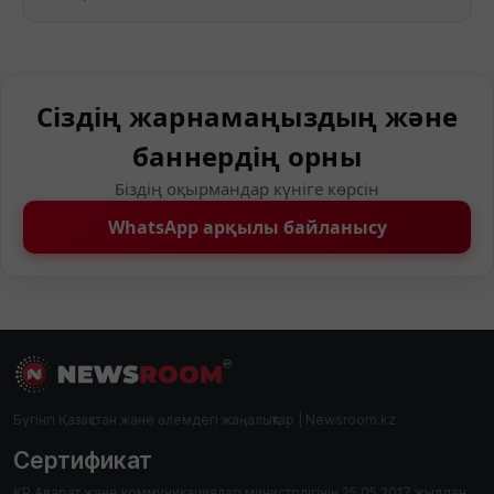
Сіздің жарнамаңыздың және
баннердің орны
Біздің оқырмандар күніге көрсін
WhatsApp арқылы байланысу
Бүгінгі Қазақстан және әлемдегі жаңалықтар | Newsroom.kz
Сертификат
ҚР Ақпарат және коммуникациялар министрлігінің 25.05.2017 жылдан