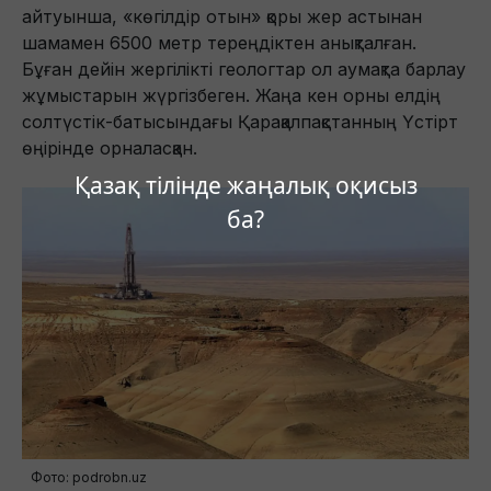
айтуынша, «көгілдір отын» қоры жер астынан
шамамен 6500 метр тереңдіктен анықталған.
Бұған дейін жергілікті геологтар ол аумақта барлау
жұмыстарын жүргізбеген. Жаңа кен орны елдің
солтүстік-батысындағы Қарақалпақстанның Үстірт
өңірінде орналасқан.
Қазақ тілінде жаңалық оқисыз
ба?
Фото: podrobn.uz