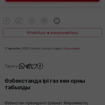
WhatsApp-қа жаңалық жіберу
17 қыркүйек, 2025 /
Жанар Ғарифоллақызы
/
Жаңалықтар
Тарату:
Өзбекстанда ірі газ кен орны
табылды
Өзбекстан президенті Шавкат Мирзиёевтің