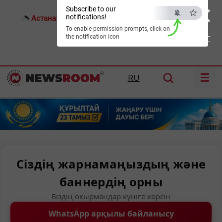
×
Subscribe to our
notifications!
Астана:
22°C
Алматы:
28°C
Шымкент:
31°C
To enable permission prompts, click on
the notification icon
ESC
☰
RU
Сіздің жарнамаңыздың және
баннердің орны
Біздің оқырмандар күніге көрсін
WhatsApp арқылы байланысу