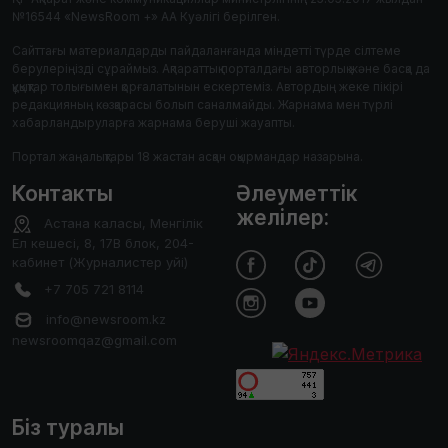
№16544 «NewsRoom +» АА Куәлігі берілген.
Сайттағы материалдарды пайдаланғанда міндетті түрде сілтеме
берулеріңізді сұраймыз. Ақпараттық порталдағы авторлық және басқа да
құқықтар толығымен қорғалатынын ескертеміз. Автордың жеке пікірі
редакцияның көзқарасы болып саналмайды. Жарнама мен түрлі
хабарландыруларға жарнама беруші жауапты.
Портал жаңалықтары 18 жастан асқан оқырмандар назарына.
Контакты
Әлеуметтік
желілер:
Астана каласы, Менгілік
Ел кешесі, 8, 17В блок, 204-
кабинет (Журналистер уйі)
+7 705 721 8114
info@newsroom.kz
newsroomqaz@gmail.com
Біз туралы