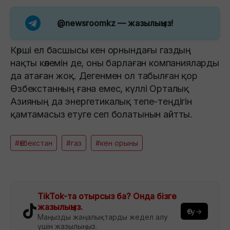
@newsroomkz
— жазылыңыз!
Көрші ел басшысы кен орнындағы газдың
нақты көлемін де, оны барлаған компанияларды
да атаған жоқ. Дегенмен ол табылған қор
Өзбекстанның ғана емес, күллі Орталық
Азияның да энергетикалық тепе-теңдігін
қамтамасыз етуге сеп болатынын айтты.
#Өзбекстан
#газ
#кен орыны
TikTok-та отырсыз ба? Онда бізге
жазылыңыз.
Өту→
Маңызды жаңалықтарды жедел алу
үшін жазылыңыз.