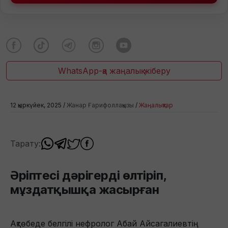
WhatsApp-қа жаңалық жіберу
12 қыркүйек, 2025 /
Жанар Ғарифоллақызы
/
Жаңалықтар
Тарату:
Әріптесі дәрігерді өлтіріп,
мұздатқышқа жасырған
Ақтөбеде белгілі нефролог Абай Айсагалиевтің