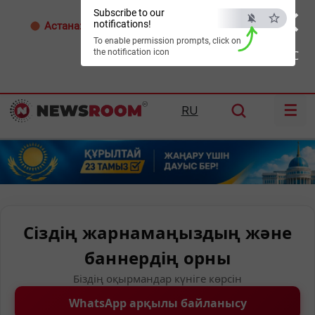
×
Subscribe to our
notifications!
Астана:
29°C
Алматы:
30°C
Шымкент:
35°C
To enable permission prompts, click on
the notification icon
ESC
☰
RU
Сіздің жарнамаңыздың және
баннердің орны
Біздің оқырмандар күніге көрсін
WhatsApp арқылы байланысу