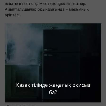
өліміне қатысты қылмыстық іс қаралып жатыр.
Айыпталушылар орындығында – марқұмның
әріптесі.
Қазақ тілінде жаңалық оқисыз
ба?