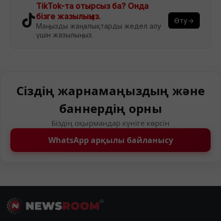
TikTok-та отырсыз ба? Онда
бізге жазылыңыз.
Өту→
Маңызды жаңалықтарды жедел алу
үшін жазылыңыз.
Сіздің жарнамаңыздың және
баннердің орны
Біздің оқырмандар күніге көрсін
WhatsApp арқылы байланысу