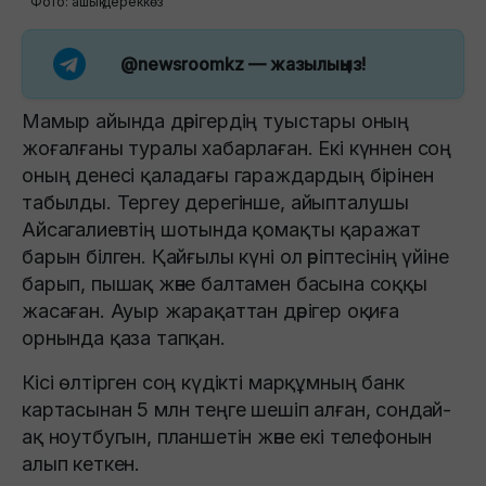
Фото: ашық дереккөз
@newsroomkz
— жазылыңыз!
Мамыр айында дәрігердің туыстары оның
жоғалғаны туралы хабарлаған. Екі күннен соң
оның денесі қаладағы гараждардың бірінен
табылды. Тергеу дерегінше, айыпталушы
Айсагалиевтің шотында қомақты қаражат
барын білген. Қайғылы күні ол әріптесінің үйіне
барып, пышақ және балтамен басына соққы
жасаған. Ауыр жарақаттан дәрігер оқиға
орнында қаза тапқан.
Кісі өлтірген соң күдікті марқұмның банк
картасынан 5 млн теңге шешіп алған, сондай-
ақ ноутбугын, планшетін және екі телефонын
алып кеткен.