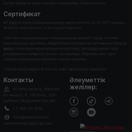
Бүгінгі Қазақстан және әлемдегі жаңалықтар | Newsroom.kz
Сертификат
ҚР Ақпарат және коммуникациялар министрлігінің 25.05.2017 жылдан
№16544 «NewsRoom +» АА Куәлігі берілген.
Сайттағы материалдарды пайдаланғанда міндетті түрде сілтеме
берулеріңізді сұраймыз. Ақпараттық порталдағы авторлық және басқа да
құқықтар толығымен қорғалатынын ескертеміз. Автордың жеке пікірі
редакцияның көзқарасы болып саналмайды. Жарнама мен түрлі
хабарландыруларға жарнама беруші жауапты.
Портал жаңалықтары 18 жастан асқан оқырмандар назарына.
Контакты
Әлеуметтік
желілер:
Астана каласы, Менгілік
Ел кешесі, 8, 17В блок, 204-
кабинет (Журналистер уйі)
+7 705 721 8114
info@newsroom.kz
newsroomqaz@gmail.com