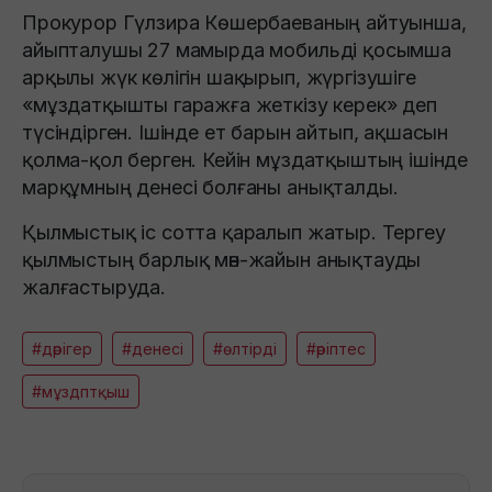
Прокурор Гүлзира Көшербаеваның айтуынша,
айыпталушы 27 мамырда мобильді қосымша
арқылы жүк көлігін шақырып, жүргізушіге
«мұздатқышты гаражға жеткізу керек» деп
түсіндірген. Ішінде ет барын айтып, ақшасын
қолма-қол берген. Кейін мұздатқыштың ішінде
марқұмның денесі болғаны анықталды.
Қылмыстық іс сотта қаралып жатыр. Тергеу
қылмыстың барлық мән-жайын анықтауды
жалғастыруда.
#дәрігер
#денесі
#өлтірді
#әріптес
#мұздптқыш