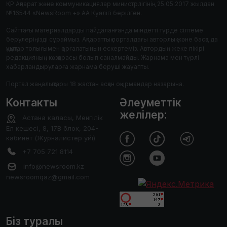
ҚР Ақпарат және коммуникациялар министрлігінің 25.05.2017 жылдан
№16544 «NewsRoom +» АА Куәлігі берілген.
Сайттағы материалдарды пайдаланғанда міндетті түрде сілтеме
берулеріңізді сұраймыз. Ақпараттық порталдағы авторлық және басқа да
құқықтар толығымен қорғалатынын ескертеміз. Автордың жеке пікірі
редакцияның көзқарасы болып саналмайды. Жарнама мен түрлі
хабарландыруларға жарнама беруші жауапты.
Портал жаңалықтары 18 жастан асқан оқырмандар назарына.
Контакты
Әлеуметтік
желілер:
Астана каласы, Менгілік
Ел кешесі, 8, 17В блок, 204-
кабинет (Журналистер уйі)
+7 705 721 8114
info@newsroom.kz
newsroomqaz@gmail.com
Біз туралы