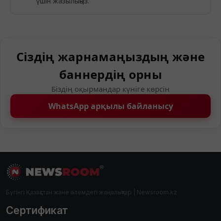
үшін жазылыңыз.
Сіздің жарнамаңыздың және
баннердің орны
Біздің оқырмандар күніге көрсін
WhatsApp арқылы байланысу
Бүгінгі Қазақстан және әлемдегі жаңалықтар | Newsroom.kz
Сертификат