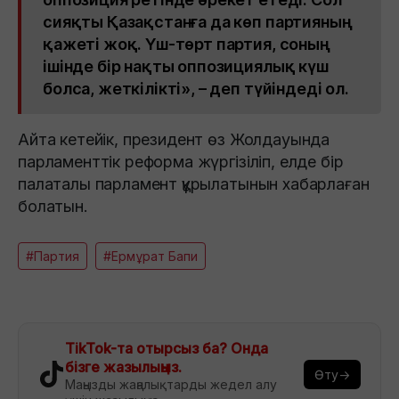
сияқты Қазақстанға да көп партияның
қажеті жоқ. Үш-төрт партия, соның
ішінде бір нақты оппозициялық күш
болса, жеткілікті», – деп түйіндеді ол.
Айта кетейік, президент өз Жолдауында
парламенттік реформа жүргізіліп, елде бір
палаталы парламент құрылатынын хабарлаған
болатын.
#Партия
#Ермұрат Бапи
TikTok-та отырсыз ба? Онда
бізге жазылыңыз.
Өту→
Маңызды жаңалықтарды жедел алу