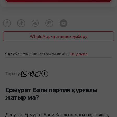
WhatsApp-қа жаңалық жіберу
9 қыркүйек, 2025 /
Жанар Ғарифоллақызы
/
Жаңалықтар
Тарату:
Ермұрат Бапи партия құрғалы
жатыр ма?
Депутат Ермұрат Бапи Қазақстандағы партиялық