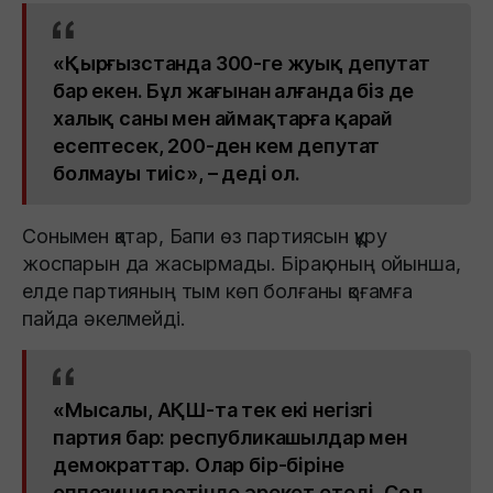
«Қырғызстанда 300-ге жуық депутат
бар екен. Бұл жағынан алғанда біз де
халық саны мен аймақтарға қарай
есептесек, 200-ден кем депутат
болмауы тиіс», – деді ол.
Сонымен қатар, Бапи өз партиясын құру
жоспарын да жасырмады. Бірақ оның ойынша,
елде партияның тым көп болғаны қоғамға
пайда әкелмейді.
«Мысалы, АҚШ-та тек екі негізгі
партия бар: республикашылдар мен
демократтар. Олар бір-біріне
оппозиция ретінде әрекет етеді. Сол