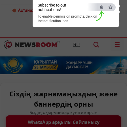
×
Subscribe to our
notifications!
Астана:
29°C
Алматы:
30°C
Шымкент:
35°C
To enable permission prompts, click on
the notification icon
ESC
☰
RU
Сіздің жарнамаңыздың және
баннердің орны
Біздің оқырмандар күніге көрсін
WhatsApp арқылы байланысу