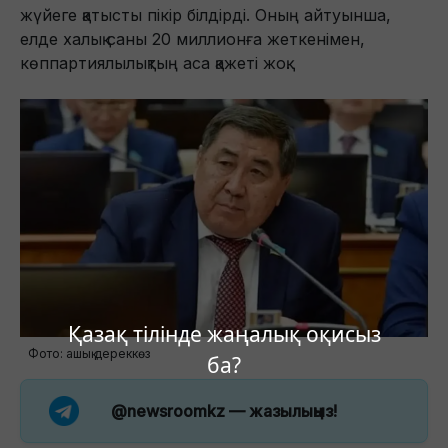
жүйеге қатысты пікір білдірді. Оның айтуынша,
елде халық саны 20 миллионға жеткенімен,
көппартиялылықтың аса қажеті жоқ.
Қазақ тілінде жаңалық оқисыз
Фото: ашық дереккөз
ба?
@newsroomkz
— жазылыңыз!