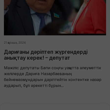
21 қараша, 2024
Дариғаны дәріптеп жүргендерді
анықтау керек! – депутат
Мәжіліс депутаты Бапи соңғы уақытта әлеуметтік
желілерде Дариға Назарбаеваның
бейнемазмұндарын дәріптейтін контентке назар
аударып, бұл әрекетті бұрын...