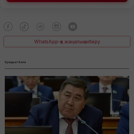
WhatsApp-қа жаңалық жіберу
Ермұрат Бапи