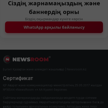
Сіздің жарнамаңыздың және
баннердің орны
Біздің оқырмандар күніге көрсін
WhatsApp арқылы байланысу
Бүгінгі Қазақстан және әлемдегі жаңалықтар | Newsroom.kz
Сертификат
ҚР Ақпарат және коммуникациялар министрлігінің 25.05.2017 жылдан
№16544 «NewsRoom +» АА Куәлігі берілген.
Сайттағы материалдарды пайдаланғанда міндетті түрде сілтеме
берулеріңізді сұраймыз. Ақпараттық порталдағы авторлық және басқа да
құқықтар толығымен қорғалатынын ескертеміз. Автордың жеке пікірі