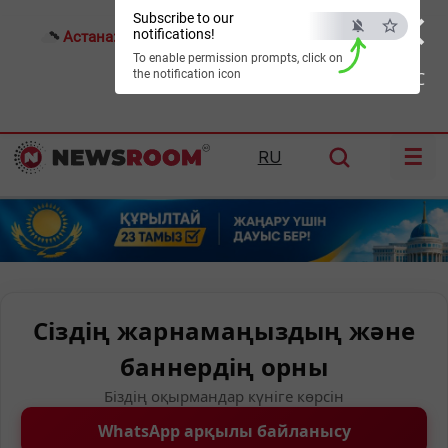
×
Subscribe to our
notifications!
Астана:
26°C
Алматы:
30°C
Шымкент:
35°C
To enable permission prompts, click on
the notification icon
ESC
☰
RU
Сіздің жарнамаңыздың және
баннердің орны
Біздің оқырмандар күніге көрсін
WhatsApp арқылы байланысу