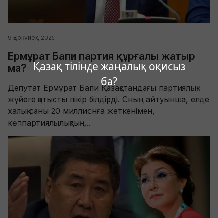
9 қыркүйек, 2025
Ермұрат Бапи партия құрғалы жатыр
Қазақ тілінде жаңалық оқисыз
ма?
ба?
Депутат Ермұрат Бапи Қазақстандағы партиялық
жүйеге қатысты пікір білдірді. Оның айтуынша, елде
халық саны 20 миллионға жеткенімен,
көппартиялылықтың...