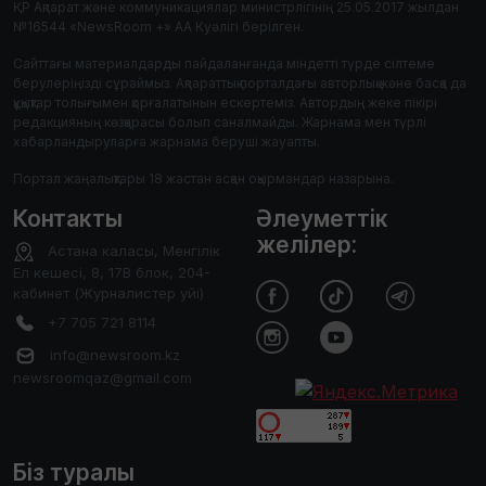
ҚР Ақпарат және коммуникациялар министрлігінің 25.05.2017 жылдан
№16544 «NewsRoom +» АА Куәлігі берілген.
Сайттағы материалдарды пайдаланғанда міндетті түрде сілтеме
берулеріңізді сұраймыз. Ақпараттық порталдағы авторлық және басқа да
құқықтар толығымен қорғалатынын ескертеміз. Автордың жеке пікірі
редакцияның көзқарасы болып саналмайды. Жарнама мен түрлі
хабарландыруларға жарнама беруші жауапты.
Портал жаңалықтары 18 жастан асқан оқырмандар назарына.
Контакты
Әлеуметтік
желілер:
Астана каласы, Менгілік
Ел кешесі, 8, 17В блок, 204-
кабинет (Журналистер уйі)
+7 705 721 8114
info@newsroom.kz
newsroomqaz@gmail.com
Біз туралы