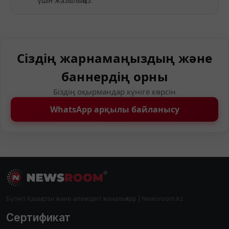
үшін жазылыңыз.
Сіздің жарнамаңыздың және
баннердің орны
Біздің оқырмандар күніге көрсін
WhatsApp арқылы байланысу
Бүгінгі Қазақстан және әлемдегі жаңалықтар | Newsroom.kz
Сертификат