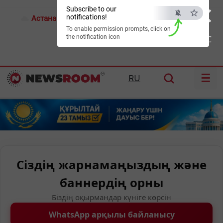
×
Subscribe to our
notifications!
Астана:
28°C
Алматы:
31°C
Шымкент:
37°C
To enable permission prompts, click on
the notification icon
ESC
☰
RU
Сіздің жарнамаңыздың және
баннердің орны
Біздің оқырмандар күніге көрсін
WhatsApp арқылы байланысу