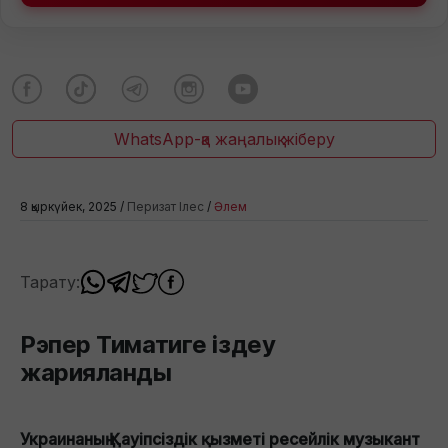
WhatsApp-қа жаңалық жіберу
8 қыркүйек, 2025 /
Перизат Ілес
/
Әлем
Тарату:
Рэпер Тиматиге іздеу
жарияланды
Украинаның Қауіпсіздік қызметі ресейлік музыкант