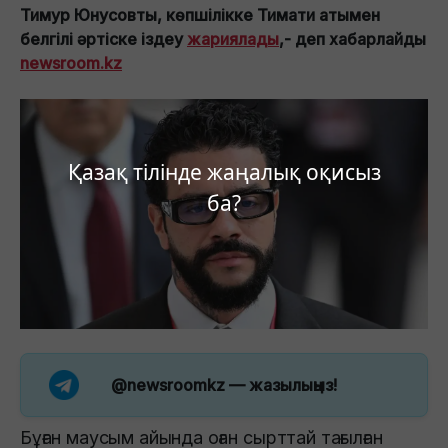
Тимур Юнусовты, көпшілікке Тимати атымен
белгілі әртіске іздеу
жариялады
,- деп хабарлайды
newsroom.kz
Қазақ тілінде жаңалық оқисыз
ба?
@newsroomkz
— жазылыңыз!
Бұған маусым айында оған сырттай тағылған