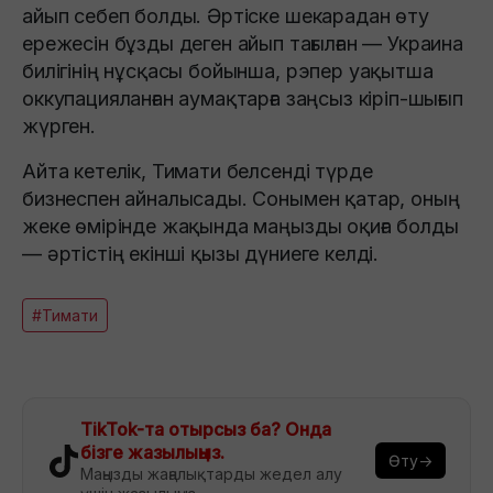
айып себеп болды. Әртіске шекарадан өту
ережесін бұзды деген айып тағылған — Украина
билігінің нұсқасы бойынша, рэпер уақытша
оккупацияланған аумақтарға заңсыз кіріп-шығып
жүрген.
Айта кетелік, Тимати белсенді түрде
бизнеспен айналысады. Сонымен қатар, оның
жеке өмірінде жақында маңызды оқиға болды
— әртістің екінші қызы дүниеге келді.
#Тимати
TikTok-та отырсыз ба? Онда
бізге жазылыңыз.
Өту→
Маңызды жаңалықтарды жедел алу