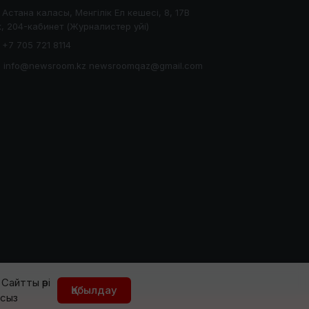
Астана каласы, Менгілік Ел кешесі, 8, 17В
, 204-кабинет (Журналистер уйі)
+7 705 721 8114
info@newsroom.kz newsroomqaz@gmail.com
Сайтты әрі
Қабылдау
йсыз