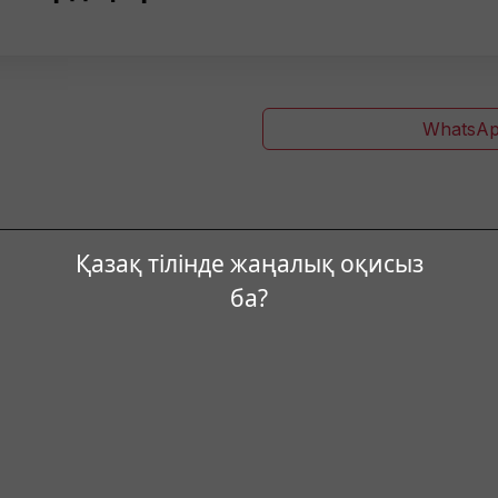
WhatsAp
Қазақ тілінде жаңалық оқисыз
ба?