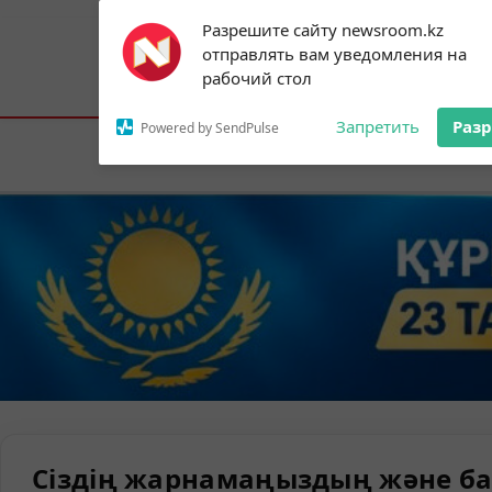
Subscribe to our
Разрешите сайту newsroom.kz
notifications!
отправлять вам уведомления на
To enable permission prompts, click on
Астана:
18°C
Алматы:
21°C
Шымк
рабочий стол
the notification icon
Запретить
Раз
Powered by SendPulse
Елорда
Сіздің жарнамаңыздың және ба