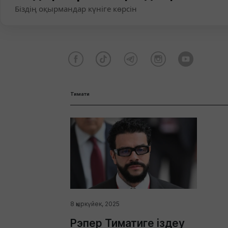
Біздің оқырмандар күніге көрсін
Тимати
8 қыркүйек, 2025
Рэпер Тиматиге іздеу