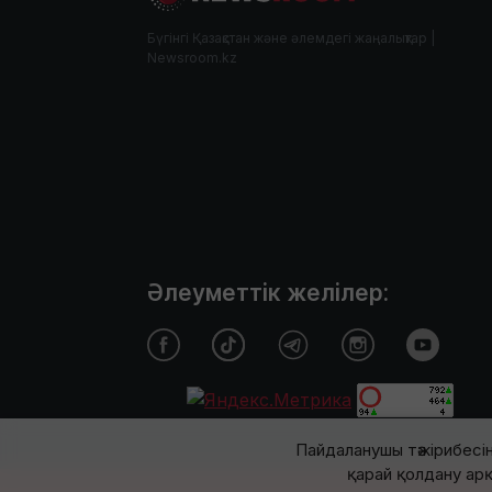
Бүгінгі Қазақстан және әлемдегі жаңалықтар |
Newsroom.kz
Әлеуметтік желілер:
Пайдаланушы тәжірибесін
қарай қолдану арқ