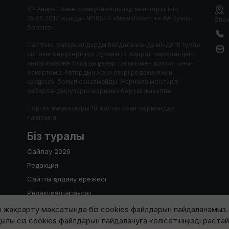
ҚР Ақпарат және коммуникациялар министрлігінің
25.05.2017 жылдан №16544 «NewsRoom +» АА Куәлігі
блок
берілген.
Сайттағы материалдарды пайдаланғанда міндетті түрде
сілтеме берулеріңізді сұраймыз. Ақпараттық порталдағы
авторлық және басқа да құқықтар толығымен қорғалатынын
ескертеміз. Автордың жеке пікірі редакцияның
көзқарасы болып саналмайды. Жарнама мен түрлі
хабарландыруларға жарнама беруші жауапты.
Портал жаңалықтары 18 жастан асқан оқырмандар
назарына.
Біз туралы
Сайлау 2026
Редакция
Сайтты қолдану ережесі
Редакциялық саясат
 жақсарту мақсатында біз cookies файлдарын пайдаланамыз. 
ылы сіз cookies файлдарын пайдалануға келісетініңізді раста
2017-2026 © Барлық құқық қорғалған