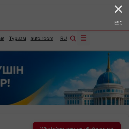
×
ESC
☰
ия
Туризм
auto.room
RU
WhatsApp арқылы байланысу