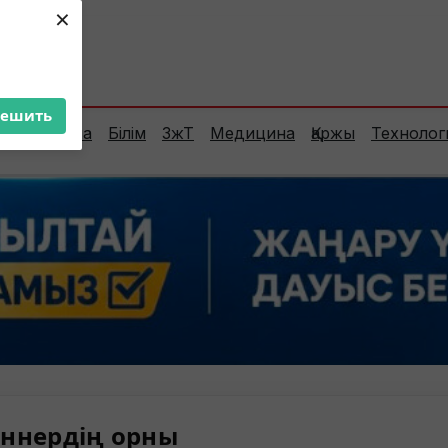
×
ент:
24°C
решить
Сараптама
Білім
ЗжТ
Медицина
Қаржы
Технолог
ннердің орны