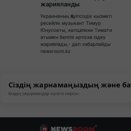
жарияланды
Украинаның Қауіпсіздік қызметі
ресейлік музыкант Тимур
Юнусовты, көпшілікке Тимати
атымен белгілі әртіске іздеу
жариялады,- деп хабарлайды
newsroom.kz
Сіздің жарнамаңыздың және ба
Біздің оқырмандар күніге көрсін